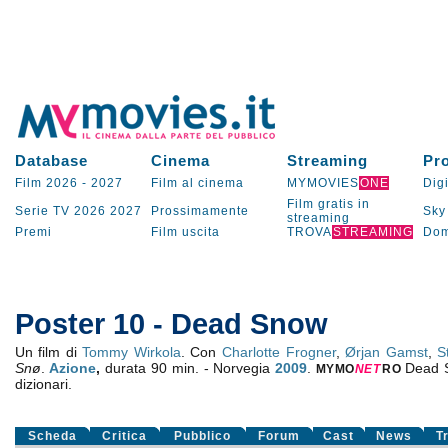
Database
Cinema
Streaming
Pr
Film 2026
-
2027
Film al cinema
MYMOVIES
ONE
Digi
Film gratis in
Serie TV
2026
2027
Prossimamente
Sky
streaming
Premi
Film uscita
TROVA
STREAMING
Dom
Poster 10 - Dead Snow
Un film di
Tommy Wirkola
. Con
Charlotte Frogner
,
Ørjan Gamst
,
S
Snø
.
Azione
,
durata 90 min. - Norvegia
2009
.
Dead 
MYMO
NE
T
RO
dizionari.
Scheda
Critica
Pubblico
Forum
Cast
News
T