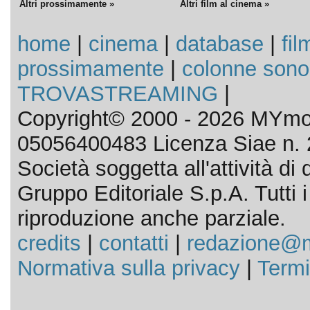
Altri prossimamente »
Altri film al cinema »
home
|
cinema
|
database
|
fil
prossimamente
|
colonne sono
TROVASTREAMING
|
Copyright© 2000 - 2026 MYmov
05056400483 Licenza Siae n. 
Società soggetta all'attività d
Gruppo Editoriale S.p.A. Tutti i d
riproduzione anche parziale.
credits
|
contatti
|
redazione@m
Normativa sulla privacy
|
Termi