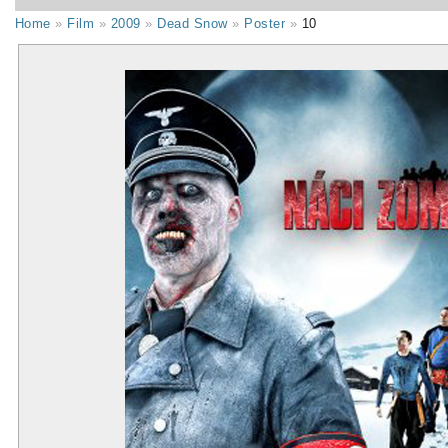
Home
»
Film
»
2009
»
Dead Snow
»
Poster
»
10