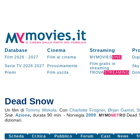
Database
Cinema
Streaming
Pr
Film 2026
-
2027
Film al cinema
MYMOVIES
ONE
Digi
Film gratis in
Serie TV
2026
2027
Prossimamente
Sky
streaming
Premi
Film uscita
TROVA
STREAMING
Dom
Dead Snow
Un film di
Tommy Wirkola
. Con
Charlotte Frogner
,
Ørjan Gamst
,
S
Snø
.
Azione
,
durata 90 min. - Norvegia
2009
.
Dead 
MYMO
NE
T
RO
dizionari.
Scheda
Critica
Pubblico
Forum
Cast
News
T