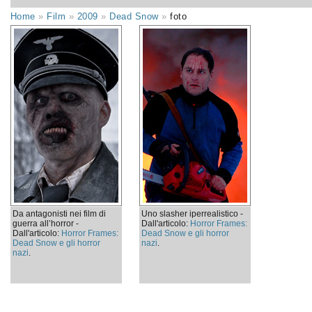
Home
»
Film
»
2009
»
Dead Snow
»
foto
Da antagonisti nei film di
Uno slasher iperrealistico -
guerra all’horror -
Dall'articolo:
Horror Frames:
Dall'articolo:
Horror Frames:
Dead Snow e gli horror
Dead Snow e gli horror
nazi
.
nazi
.