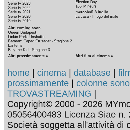
Election Day
Serie tv 2023
165' Mineurs
Serie tv 2022
Serie tv 2021
mercoledì 8 luglio
Serie tv 2020
La casa - Il rogo del male
Serie tv 2019
Altri coming soon
Queen Budapest
Linkin Park: Unshatter
Batman: Caped Crusader - Stagione 2
Lanterns
Billy the Kid - Stagione 3
Altri prossimamente »
Altri film al cinema »
home
|
cinema
|
database
|
fil
prossimamente
|
colonne sono
TROVASTREAMING
|
Copyright© 2000 - 2026 MYmov
05056400483 Licenza Siae n. 
Società soggetta all'attività d