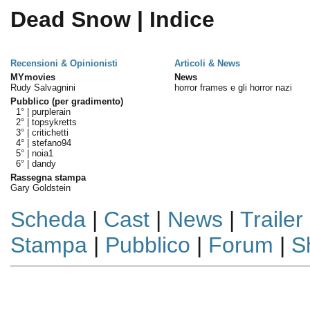
Dead Snow | Indice
Recensioni & Opinionisti
Articoli & News
MYmovies
News
Rudy Salvagnini
horror frames e gli horror nazi
Pubblico (per gradimento)
1° |
purplerain
2° |
topsykretts
3° |
critichetti
4° |
stefano94
5° |
noia1
6° |
dandy
Rassegna stampa
Gary Goldstein
Scheda
|
Cast
|
News
|
Trailer
Stampa
|
Pubblico
|
Forum
|
S