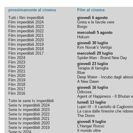
prossimamente al cinema
Film al cinema
Tutti i film imperdibili
giovedì 6 agosto
Film imperdibili 2024
Greta e le favole vere
Film imperdibili 2023
Borgo
Film imperdibili 2022
mercoledì 5 agosto
Film imperdibili 2021
Hokum
Film imperdibili 2020
giovedì 30 luglio
Film imperdibili 2019
Kim Novak's Vertigo
Film imperdibili 2018
Film imperdibili 2017
mercoledì 29 luglio
Film 2024
Spider-Man - Brand New Day
Film 2023
giovedì 23 luglio
Film 2022
Terapia di famiglia
Film 2021
Blue
Film 2020
Deep Water - Incubo dagli abissi
Film 2019
A New Dawn
Film 2018
giovedì 16 luglio
Film 2017
Odissea
Film 2016
Agent of Happiness - Il Bhutan e 
Tutte le serie tv imperdibili
lunedì 13 luglio
Serie tv imperdibili 2024
Lupin III - Il castello di Cagliostr
Serie tv imperdibili 2023
La casa dalle finestre che ridono
Serie tv imperdibili 2022
The Doors
Serie tv imperdibili 2021
giovedì 9 luglio
Serie tv imperdibili 2020
L'Hangar Rosso
Serie tv imperdibili 2019
Il mondo oltre
Serie tv 2024