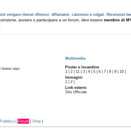
esti vengano ritenuti offensivi, diffamatori, calunniosi e volgari. Recensioni be
ecensione, avviare o partecipare a un forum, devi essere
membro di M
.
Multimedia
Poster e locandine
i horror nazi
1
|
2
|
11
|
3
|
4
|
5
|
6
|
7
|
8
|
9
|
10
|
Immagini
1
|
2
|
Link esterni
Sito Ufficiale
Pubblico
|
Forum
|
Shop
|