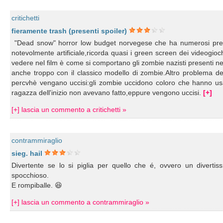
critichetti
fieramente trash (presenti spoiler)
"Dead snow" horror low budget norvegese che ha numerosi pregi e
notevolmente artificiale,ricorda quasi i green screen dei videogioc
vedere nel film è come si comportano gli zombie nazisti presenti ne
anche troppo con il classico modello di zombie.Altro problema de
percvhè vengano uccisi:gli zombie uccidono coloro che hanno usat
ragazza dell'inizio non avevano fatto,eppure vengono uccisi.
[+]
[+] lascia un commento a critichetti »
contrammiraglio
sieg. hail
Divertente se lo si piglia per quello che é, ovvero un divertissm
spocchioso.
E rompiballe. 😆
[+] lascia un commento a contrammiraglio »