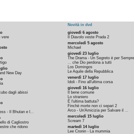
Novità in dvd
to
giovedì 6 agosto
e vere
Il Diavolo veste Prada 2
mercoledì 5 agosto
osto
Michael
giovedì 23 luglio
io
The Drama - Un Segreto è per Sempr
tigo
... che Dio perdona a tutti
Los Domingos
glio
Le Aquile della Repubblica
rand New Day
venerdì 17 luglio
io
Idoli - Fino all'ultima corsa
ia
giovedì 16 luglio
ubo dagli abissi
Il bene comune
Lo straniero
È l'ultima battuta?
io
Finchè morte non ci separi 2
Arco - Un'Amicizia per Salvare il ...
ss - Il Bhutan e l...
mercoledì 15 luglio
o
Scream 7
tello di Cagliostro
nestre che ridono
martedì 14 luglio
Lee Cronin - La mummia