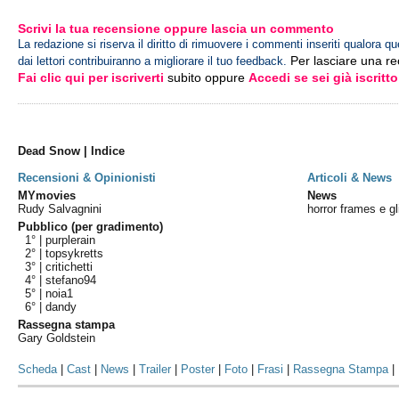
Scrivi la tua recensione oppure lascia un commento
La redazione si riserva il diritto di rimuovere i commenti inseriti qualora qu
Per lasciare una r
dai lettori contribuiranno a migliorare il tuo feedback.
Fai clic qui per iscriverti
subito oppure
Accedi se sei già iscritto
Dead Snow | Indice
Recensioni & Opinionisti
Articoli & News
MYmovies
News
Rudy Salvagnini
horror frames e gl
Pubblico (per gradimento)
1° |
purplerain
2° |
topsykretts
3° |
critichetti
4° |
stefano94
5° |
noia1
6° |
dandy
Rassegna stampa
Gary Goldstein
Scheda
|
Cast
|
News
|
Trailer
|
Poster
|
Foto
|
Frasi
|
Rassegna Stampa
|