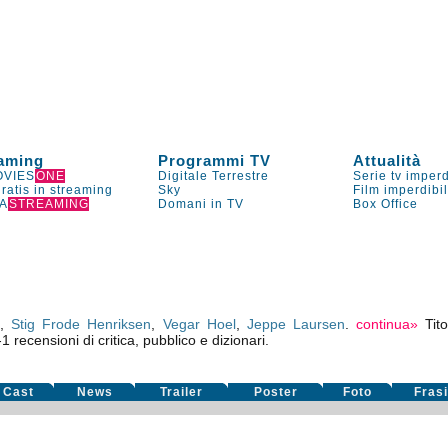
aming
Programmi TV
Attualità
VIES
ONE
Digitale Terrestre
Serie tv imperd
gratis in streaming
Sky
Film imperdibi
A
STREAMING
Domani in TV
Box Office
,
Stig Frode Henriksen
,
Vegar Hoel
,
Jeppe Laursen
.
continua»
Tit
-1
recensioni di critica, pubblico e dizionari.
Cast
News
Trailer
Poster
Foto
Fras