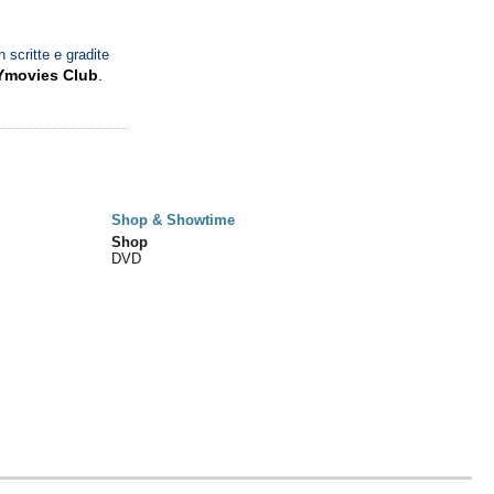
n scritte e gradite
Ymovies Club
.
Shop & Showtime
Shop
DVD