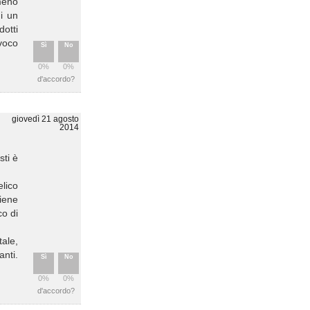
 meno
i un
dotti
ivoco
Sì
No
0%
0%
d'accordo?
giovedì 21 agosto
2014
sti è
elico
iene
co di
tale,
anti.
Sì
No
0%
0%
d'accordo?