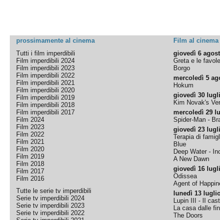
prossimamente al cinema
Film al cinema
Tutti i film imperdibili
giovedì 6 agos
Film imperdibili 2024
Greta e le favol
Film imperdibili 2023
Borgo
Film imperdibili 2022
mercoledì 5 ag
Film imperdibili 2021
Hokum
Film imperdibili 2020
giovedì 30 lugl
Film imperdibili 2019
Kim Novak's Ver
Film imperdibili 2018
Film imperdibili 2017
mercoledì 29 lu
Film 2024
Spider-Man - B
Film 2023
giovedì 23 lugl
Film 2022
Terapia di famigl
Film 2021
Blue
Film 2020
Deep Water - Inc
Film 2019
A New Dawn
Film 2018
giovedì 16 lugl
Film 2017
Odissea
Film 2016
Agent of Happine
Tutte le serie tv imperdibili
lunedì 13 lugli
Serie tv imperdibili 2024
Lupin III - Il cas
Serie tv imperdibili 2023
La casa dalle fi
Serie tv imperdibili 2022
The Doors