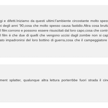
 difetti.Iniziamo da questi ultimi:l'ambiente circostante molto spes
hi degli anni '90,cosa che molto spesso causa fastidio.Altra cosa brut
l film:corrono e possono essere risuscitati dal loro capo,cosa che cont
l film è che due di quelli che vengono uccisi dagli zombie non si cap
o impadronirsi del loro bottino di guerra,cosa che il campeggiatore 
ent splatter, qualunque altra lettura porterrbbe fuori strada il cine