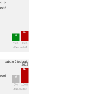
hi in
osità
No
Sì
40%
60%
d'accordo?
sabato 2 febbraio
2013
No
nati
Sì
0%
100%
d'accordo?