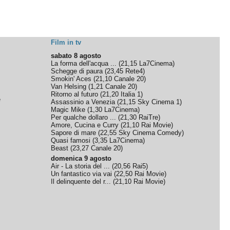
Film in tv
sabato 8 agosto
La forma dell'acqua ...
(
21,15
La7Cinema
)
Schegge di paura
(
23,45
Rete4
)
Smokin' Aces
(
21,10
Canale 20
)
Van Helsing
(
1,21
Canale 20
)
Ritorno al futuro
(
21,20
Italia 1
)
e
Assassinio a Venezia
(
21,15
Sky Cinema 1
)
Magic Mike
(
1,30
La7Cinema
)
Per qualche dollaro ...
(
21,30
RaiTre
)
Amore, Cucina e Curry
(
21,10
Rai Movie
)
Sapore di mare
(
22,55
Sky Cinema Comedy
)
Quasi famosi
(
3,35
La7Cinema
)
Beast
(
23,27
Canale 20
)
domenica 9 agosto
Air - La storia del ...
(
20,56
Rai5
)
Un fantastico via vai
(
22,50
Rai Movie
)
Il delinquente del r...
(
21,10
Rai Movie
)