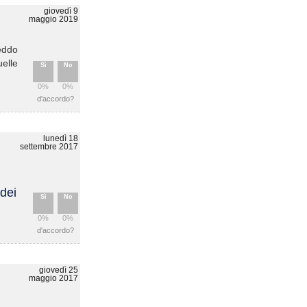
giovedì 9
maggio 2019
reddo
elle
Sì
No
0%
0%
d'accordo?
lunedì 18
settembre 2017
 dei
Sì
No
0%
0%
d'accordo?
giovedì 25
maggio 2017