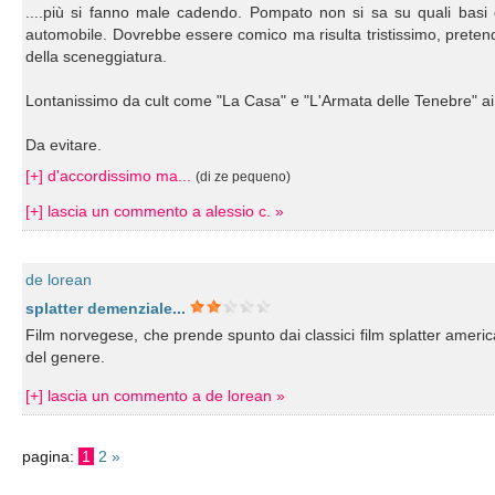
....più si fanno male cadendo. Pompato non si sa su quali basi da
automobile. Dovrebbe essere comico ma risulta tristissimo, pretende 
della sceneggiatura.
Lontanissimo da cult come "La Casa" e "L'Armata delle Tenebre" ai q
Da evitare.
[+] d'accordissimo ma...
(di ze pequeno)
[+] lascia un commento a alessio c. »
de lorean
splatter demenziale...
Film norvegese, che prende spunto dai classici film splatter americ
del genere.
[+] lascia un commento a de lorean »
pagina:
1
2
»