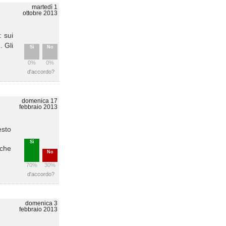
martedì 1
ottobre 2013
: sui
. Gli
Sì
No
0%
0%
d'accordo?
domenica 17
febbraio 2013
esto
Sì
nche
No
70%
30%
d'accordo?
domenica 3
febbraio 2013