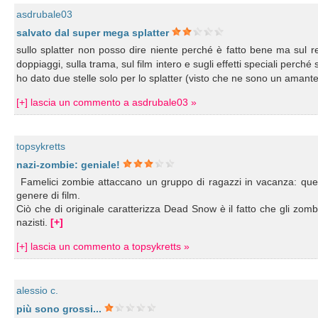
asdrubale03
salvato dal super mega splatter
sullo splatter non posso dire niente perché è fatto bene ma sul rest
doppiaggi, sulla trama, sul film intero e sugli effetti speciali perch
ho dato due stelle solo per lo splatter (visto che ne sono un amante
[+] lascia un commento a asdrubale03 »
topsykretts
nazi-zombie: geniale!
Famelici zombie attaccano un gruppo di ragazzi in vacanza: qu
genere di film.
Ciò che di originale caratterizza Dead Snow è il fatto che gli zomb
nazisti.
[+]
[+] lascia un commento a topsykretts »
alessio c.
più sono grossi...