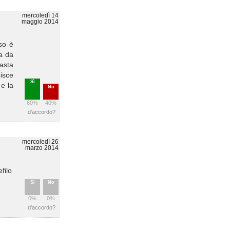
mercoledì 14
maggio 2014
so è
ta da
rasta
isce
Sì
e la
No
60%
40%
d'accordo?
mercoledì 26
marzo 2014
filo
Sì
No
0%
0%
d'accordo?