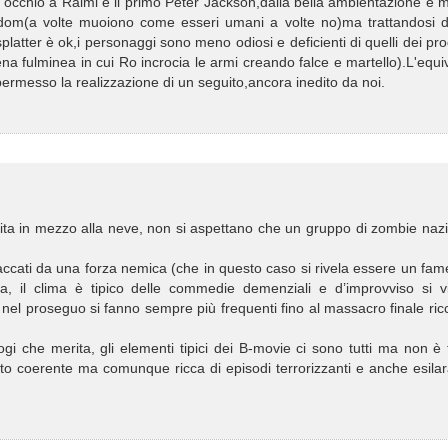
e d'occhio a Raimi e il primo Peter Jackson,dalla bella ambientazione e
andom(a volte muoiono come esseri umani a volte no)ma trattandosi d
atter è ok,i personaggi sono meno odiosi e deficienti di quelli dei pro
na fulminea in cui Ro incrocia le armi creando falce e martello).L'equ
 permesso la realizzazione di un seguito,ancora inedito da noi.
ita in mezzo alla neve, non si aspettano che un gruppo di zombie nazi
accati da una forza nemica (che in questo caso si rivela essere un fam
ura, il clima è tipico delle commedie demenziali e d’improvviso si v
che nel proseguo si fanno sempre più frequenti fino al massacro finale ric
gi che merita, gli elementi tipici dei B-movie ci sono tutti ma non è 
o coerente ma comunque ricca di episodi terrorizzanti e anche esilar