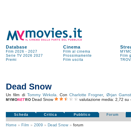
Database
Cinema
Stre
Film 2026
-
2027
Film al cinema
MYMO
Serie TV
2026
2027
Prossimamente
Film 
Premi
Film uscita
TROV
Dead Snow
Un film di
Tommy Wirkola
. Con
Charlotte Frogner
,
Ørjan Gamst
Dead Snow
valutazione media:
2,72
su
MYMO
NE
T
RO
Scheda
Critica
Pubblico
Forum
Home
»
Film
»
2009
»
Dead Snow
»
forum