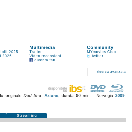
Multimedia
Community
ibili 2025
Trailer
MYmovies Club
li 2025
Video recensioni
twitter
diventa fan
ricerca avanzata
olo originale
Død Snø
.
Azione
,
durata 90 min. - Norvegia
2009
.
i
Streaming