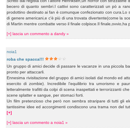
Scritto dal regista con l'attore Henriksen,un horror con strizzatin
becero di quanto sembri.I cattivi sono caratterizzati un pò a r
prodottino destinato ai fan è comunque confezionato con cura.Lo spl
di genere americani,e c'è più di una trovata divertente(come la sce
di Martin mentre combatte verso il finale colpisce.Il finale,ovvio,ha
[+] lascia un commento a dandy »
noia1
roba che spacca!!!
Un gruppo di amici decide di passare le vacanze in una piccola ba
pronto per attaccarli.
Ennesima rivisitazione del gruppo di amici isolati dal mondo ed att
esercito di zombie). Incredibile l’equilibrio tra umorismo e pa
letteralmente trafitti da colpi di scena inaspettati e terrorizzanti 
scene splatter e sangue, per stomaci forti.
Un film pretenzioso che però non sembra straripare di tutti gli elo
tantissime idee ed accorgimenti condiscono una trama non del tutt
[+]
[+] lascia un commento a noia1 »