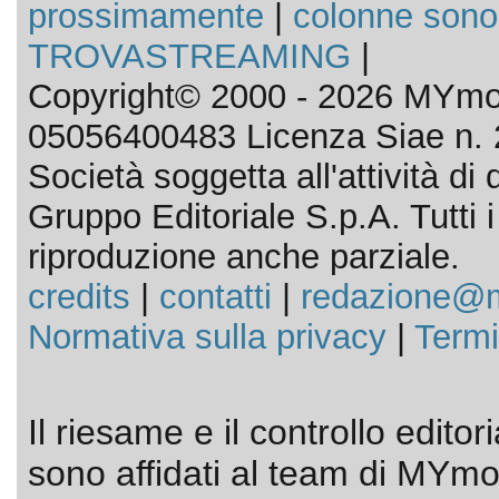
prossimamente
|
colonne sono
TROVASTREAMING
|
Copyright© 2000 - 2026 MYmov
05056400483 Licenza Siae n. 
Società soggetta all'attività d
Gruppo Editoriale S.p.A. Tutti i d
riproduzione anche parziale.
credits
|
contatti
|
redazione@m
Normativa sulla privacy
|
Termi
Il riesame e il controllo editor
sono affidati al team di MYmov