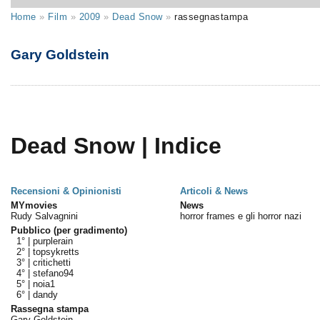
Home
»
Film
»
2009
»
Dead Snow
»
rassegnastampa
Gary Goldstein
Dead Snow | Indice
Recensioni & Opinionisti
Articoli & News
MYmovies
News
Rudy Salvagnini
horror frames e gli horror nazi
Pubblico (per gradimento)
1° |
purplerain
2° |
topsykretts
3° |
critichetti
4° |
stefano94
5° |
noia1
6° |
dandy
Rassegna stampa
Gary Goldstein