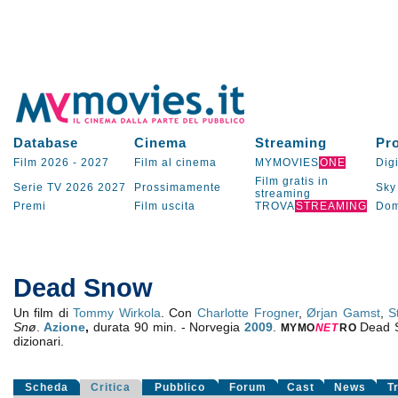
Database
Cinema
Streaming
Pr
Film 2026
-
2027
Film al cinema
MYMOVIES
ONE
Digi
Film gratis in
Serie TV
2026
2027
Prossimamente
Sky
streaming
Premi
Film uscita
TROVA
STREAMING
Dom
Dead Snow
Un film di
Tommy Wirkola
. Con
Charlotte Frogner
,
Ørjan Gamst
,
S
Snø
.
Azione
,
durata 90 min. - Norvegia
2009
.
Dead 
MYMO
NE
T
RO
dizionari.
Scheda
Critica
Pubblico
Forum
Cast
News
T