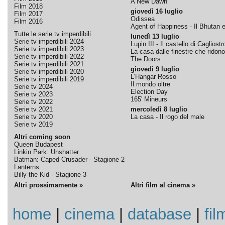
A New Dawn
Film 2018
giovedì 16 luglio
Film 2017
Odissea
Film 2016
Agent of Happiness - Il Bhutan e 
Tutte le serie tv imperdibili
lunedì 13 luglio
Serie tv imperdibili 2024
Lupin III - Il castello di Cagliostr
Serie tv imperdibili 2023
La casa dalle finestre che ridono
Serie tv imperdibili 2022
The Doors
Serie tv imperdibili 2021
giovedì 9 luglio
Serie tv imperdibili 2020
L'Hangar Rosso
Serie tv imperdibili 2019
Il mondo oltre
Serie tv 2024
Election Day
Serie tv 2023
165' Mineurs
Serie tv 2022
Serie tv 2021
mercoledì 8 luglio
Serie tv 2020
La casa - Il rogo del male
Serie tv 2019
Altri coming soon
Queen Budapest
Linkin Park: Unshatter
Batman: Caped Crusader - Stagione 2
Lanterns
Billy the Kid - Stagione 3
Altri prossimamente »
Altri film al cinema »
home
|
cinema
|
database
|
fil