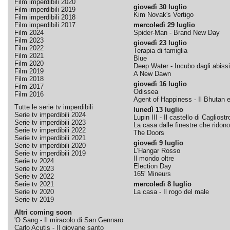
Film imperdibili 2020
giovedì 30 luglio
Film imperdibili 2019
Kim Novak's Vertigo
Film imperdibili 2018
Film imperdibili 2017
mercoledì 29 luglio
Film 2024
Spider-Man - Brand New Day
Film 2023
giovedì 23 luglio
Film 2022
Terapia di famiglia
Film 2021
Blue
Film 2020
Deep Water - Incubo dagli abissi
Film 2019
A New Dawn
Film 2018
giovedì 16 luglio
Film 2017
Odissea
Film 2016
Agent of Happiness - Il Bhutan e 
Tutte le serie tv imperdibili
lunedì 13 luglio
Serie tv imperdibili 2024
Lupin III - Il castello di Cagliostr
Serie tv imperdibili 2023
La casa dalle finestre che ridono
Serie tv imperdibili 2022
The Doors
Serie tv imperdibili 2021
giovedì 9 luglio
Serie tv imperdibili 2020
L'Hangar Rosso
Serie tv imperdibili 2019
Il mondo oltre
Serie tv 2024
Election Day
Serie tv 2023
165' Mineurs
Serie tv 2022
Serie tv 2021
mercoledì 8 luglio
Serie tv 2020
La casa - Il rogo del male
Serie tv 2019
Altri coming soon
'O Sang - Il miracolo di San Gennaro
Carlo Acutis - Il giovane santo