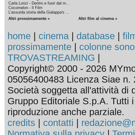
Carla Lonzi - Dentro e fuori dal m...
Cocomelon - Il Film
L'assurda storia della Gialappa's ...
Altri prossimamente »
Altri film al cinema »
home
|
cinema
|
database
|
fil
prossimamente
|
colonne sono
TROVASTREAMING
|
Copyright© 2000 - 2026 MYmov
05056400483 Licenza Siae n. 
Società soggetta all'attività d
Gruppo Editoriale S.p.A. Tutti i d
riproduzione anche parziale.
credits
|
contatti
|
redazione@m
Normativa sulla privacy
|
Termi