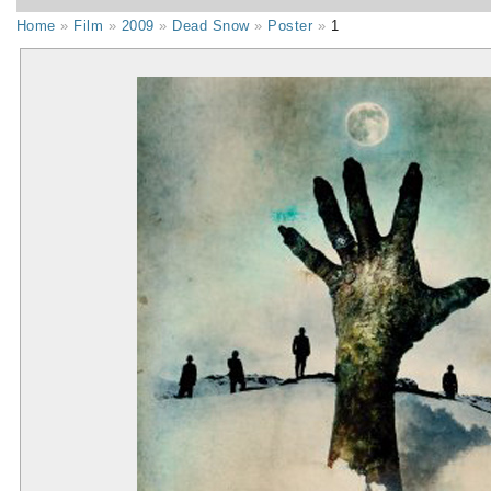
Home
»
Film
»
2009
»
Dead Snow
»
Poster
»
1