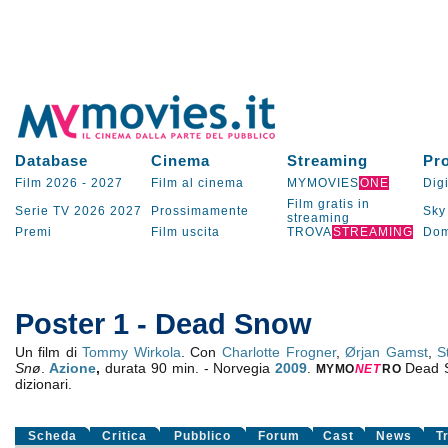
Database
Cinema
Streaming
Pr
Film 2026
-
2027
Film al cinema
MYMOVIES
ONE
Digi
Film gratis in
Serie TV
2026
2027
Prossimamente
Sky
streaming
Premi
Film uscita
TROVA
STREAMING
Dom
Poster 1 - Dead Snow
Un film di
Tommy Wirkola
. Con
Charlotte Frogner
,
Ørjan Gamst
,
S
Snø
.
Azione
,
durata 90 min. - Norvegia
2009
.
Dead 
MYMO
NE
T
RO
dizionari.
Scheda
Critica
Pubblico
Forum
Cast
News
T