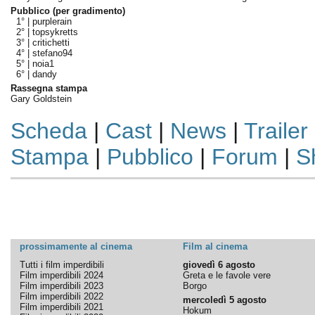
Pubblico (per gradimento)
1° |
purplerain
2° |
topsykretts
3° |
critichetti
4° |
stefano94
5° |
noia1
6° |
dandy
Rassegna stampa
Gary Goldstein
Scheda
|
Cast
|
News
|
Trailer
Stampa
|
Pubblico
|
Forum
|
S
prossimamente al cinema
Film al cinema
Tutti i film imperdibili
giovedì 6 agosto
Film imperdibili 2024
Greta e le favole vere
Film imperdibili 2023
Borgo
Film imperdibili 2022
mercoledì 5 agosto
Film imperdibili 2021
Hokum