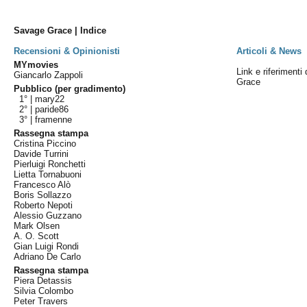
Savage Grace | Indice
Recensioni & Opinionisti
Articoli & News
MYmovies
Link e riferimenti
Giancarlo Zappoli
Grace
Pubblico (per gradimento)
1° |
mary22
2° |
paride86
3° |
framenne
Rassegna stampa
Cristina Piccino
Davide Turrini
Pierluigi Ronchetti
Lietta Tornabuoni
Francesco Alò
Boris Sollazzo
Roberto Nepoti
Alessio Guzzano
Mark Olsen
A. O. Scott
Gian Luigi Rondi
Adriano De Carlo
Rassegna stampa
Piera Detassis
Silvia Colombo
Peter Travers