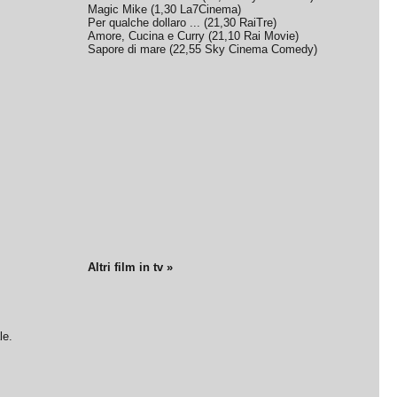
Magic Mike
(
1,30
La7Cinema
)
Per qualche dollaro ...
(
21,30
RaiTre
)
Amore, Cucina e Curry
(
21,10
Rai Movie
)
Sapore di mare
(
22,55
Sky Cinema Comedy
)
Altri film in tv »
le.