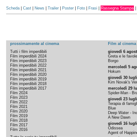
Scheda
|
Cast
|
News
|
Trailer
|
Poster
|
Foto
|
Frasi
|
Rassegna Stampa
prossimamente al cinema
Film al cinema
Tutti i film imperdibili
giovedì 6 agos
Film imperdibili 2024
Greta e le favol
Film imperdibili 2023
Borgo
Film imperdibili 2022
mercoledì 5 ag
Film imperdibili 2021
Hokum
Film imperdibili 2020
giovedì 30 lugl
Film imperdibili 2019
Kim Novak's Ver
Film imperdibili 2018
Film imperdibili 2017
mercoledì 29 lu
Film 2024
Spider-Man - B
Film 2023
giovedì 23 lugl
Film 2022
Terapia di famigl
Film 2021
Blue
Film 2020
Deep Water - Inc
Film 2019
A New Dawn
Film 2018
giovedì 16 lugl
Film 2017
Odissea
Film 2016
Agent of Happine