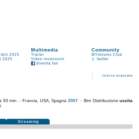
Multimedia
Community
ibili 2025
Trailer
MYmovies Club
li 2025
Video recensioni
twitter
diventa fan
ricerca avanzata
a 93 min. - Francia, USA, Spagna
2007
. - Bim Distribuzione
uscita
i.
i
Streaming