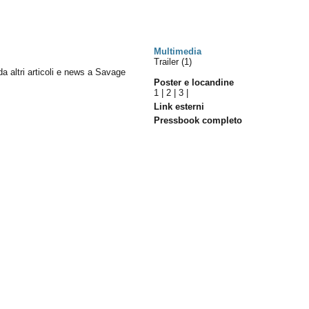
Multimedia
Trailer (1)
 da altri articoli e news a Savage
Poster e locandine
1
|
2
|
3
|
Link esterni
Pressbook completo