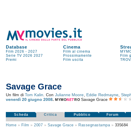
Database
Cinema
Stre
Film 2026
-
2027
Film al cinema
MYMO
Serie TV
2026
2027
Prossimamente
Film 
Premi
Film uscita
TROV
Savage Grace
Un film di
Tom Kalin
. Con
Julianne Moore
,
Eddie Redmayne
,
Steph
venerdì 20
giugno 2008
.
Savage Grace
MYMO
NE
T
RO
Scheda
Critica
Pubblico
Forum
Home
»
Film
»
2007
»
Savage Grace
»
Rassegnastampa
»
335684