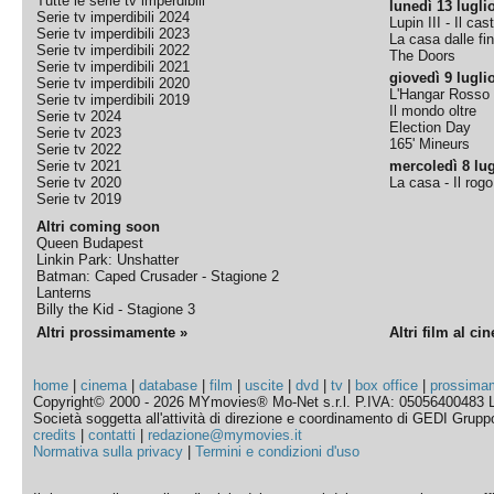
Tutte le serie tv imperdibili
lunedì 13 lugli
Serie tv imperdibili 2024
Lupin III - Il cas
Serie tv imperdibili 2023
La casa dalle fi
Serie tv imperdibili 2022
The Doors
Serie tv imperdibili 2021
giovedì 9 lugli
Serie tv imperdibili 2020
L'Hangar Rosso
Serie tv imperdibili 2019
Il mondo oltre
Serie tv 2024
Election Day
Serie tv 2023
165' Mineurs
Serie tv 2022
Serie tv 2021
mercoledì 8 lug
Serie tv 2020
La casa - Il rog
Serie tv 2019
Altri coming soon
Queen Budapest
Linkin Park: Unshatter
Batman: Caped Crusader - Stagione 2
Lanterns
Billy the Kid - Stagione 3
Altri prossimamente »
Altri film al ci
home
|
cinema
|
database
|
film
|
uscite
|
dvd
|
tv
|
box office
|
prossima
Copyright© 2000 - 2026 MYmovies® Mo-Net s.r.l. P.IVA: 05056400483 L
Società soggetta all'attività di direzione e coordinamento di GEDI Gruppo E
credits
|
contatti
|
redazione@mymovies.it
Normativa sulla privacy
|
Termini e condizioni d'uso