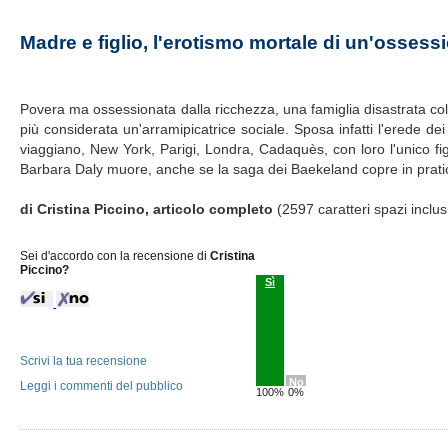
Madre e figlio, l'erotismo mortale di un'ossess
Povera ma ossessionata dalla ricchezza, una famiglia disastrata col
più considerata un'arramipicatrice sociale. Sposa infatti l'erede dei
viaggiano, New York, Parigi, Londra, Cadaquès, con loro l'unico figl
Barbara Daly muore, anche se la saga dei Baekeland copre in pratica 
di Cristina Piccino, articolo completo
(2597 caratteri spazi inclus
Sei d'accordo con la recensione di
Cristina
Piccino?
Sì
Scrivi la tua recensione
No
Leggi i commenti del pubblico
100%
0%