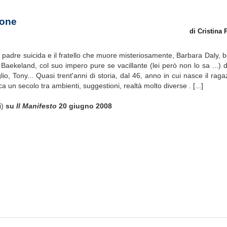
ione
di Cristina
 padre suicida e il fratello che muore misteriosamente, Barbara Daly, b
 Baekeland, col suo impero pure se vacillante (lei però non lo sa ...) de
io, Tony... Quasi trent'anni di storia, dal 46, anno in cui nasce il rag
un secolo tra ambienti, suggestioni, realtà molto diverse . [...]
i)
su
Il Manifesto
20 giugno 2008