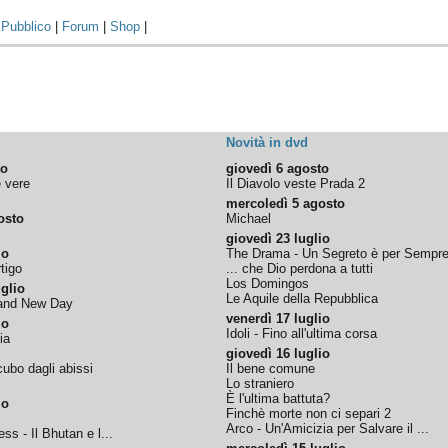
|
Pubblico
|
Forum
|
Shop
|
Novità in dvd
to
giovedì 6 agosto
e vere
Il Diavolo veste Prada 2
mercoledì 5 agosto
osto
Michael
giovedì 23 luglio
io
The Drama - Un Segreto è per Sempr
tigo
... che Dio perdona a tutti
Los Domingos
glio
Le Aquile della Repubblica
rand New Day
venerdì 17 luglio
io
Idoli - Fino all'ultima corsa
ia
giovedì 16 luglio
ubo dagli abissi
Il bene comune
Lo straniero
È l'ultima battuta?
io
Finchè morte non ci separi 2
Arco - Un'Amicizia per Salvare il ...
ss - Il Bhutan e l...