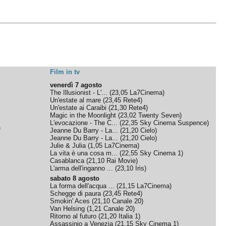
Film in tv
venerdì 7 agosto
The Illusionist - L'...
(
23,05
La7Cinema
)
Un'estate al mare
(
23,45
Rete4
)
Un'estate ai Caraibi
(
21,30
Rete4
)
Magic in the Moonlight
(
23,02
Twenty Seven
)
L'evocazione - The C...
(
22,35
Sky Cinema Suspence
)
e
Jeanne Du Barry - La...
(
21,20
Cielo
)
Jeanne Du Barry - La...
(
21,20
Cielo
)
Julie & Julia
(
1,05
La7Cinema
)
La vita è una cosa m...
(
22,55
Sky Cinema 1
)
Casablanca
(
21,10
Rai Movie
)
L'arma dell'inganno ...
(
23,10
Iris
)
sabato 8 agosto
La forma dell'acqua ...
(
21,15
La7Cinema
)
Schegge di paura
(
23,45
Rete4
)
Smokin' Aces
(
21,10
Canale 20
)
Van Helsing
(
1,21
Canale 20
)
Ritorno al futuro
(
21,20
Italia 1
)
Assassinio a Venezia
(
21,15
Sky Cinema 1
)