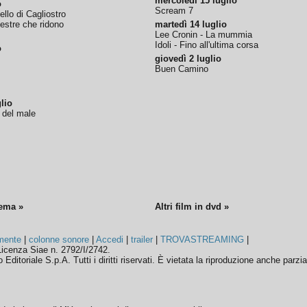
mercoledì 15 luglio
o
Scream 7
tello di Cagliostro
nestre che ridono
martedì 14 luglio
Lee Cronin - La mummia
Idoli - Fino all'ultima corsa
o
giovedì 2 luglio
Buen Camino
lio
o del male
nema »
Altri film in dvd »
mente
|
colonne sonore
|
Accedi
|
trailer
|
TROVASTREAMING
|
icenza Siae n. 2792/I/2742.
ditoriale S.p.A. Tutti i diritti riservati. È vietata la riproduzione anche parzia