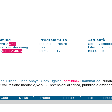
aming
Programmi TV
Attualità
VIES
ONE
Digitale Terrestre
Serie tv imperd
gratis in streaming
Sky
Film imperdibi
A
STREAMING
Domani in TV
Box Office
en Dillane
,
Elena Anaya
,
Unax Ugalde
.
continua»
Drammatico
,
durat
valutazione media:
2,52
su
-1
recensioni di critica, pubblico e dizionar
Cast
News
Trailer
Poster
Foto
Fras