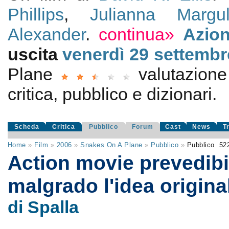
Phillips
,
Julianna Margul
Alexander
.
continua»
Azio
uscita
venerdì 29
settembr
Plane
valutazion
critica, pubblico e dizionari.
Scheda
Critica
Pubblico
Forum
Cast
News
T
Home
»
Film
»
2006
»
Snakes On A Plane
»
Pubblico
»
Pubblico
52
Action movie prevedibi
malgrado l'idea origin
di Spalla