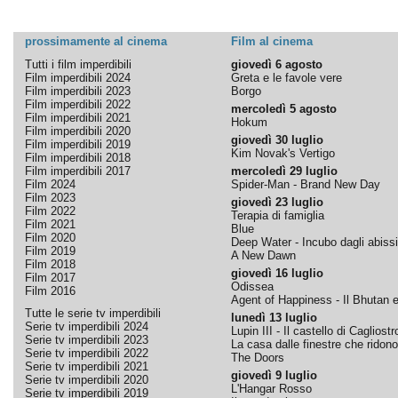
prossimamente al cinema
Film al cinema
Tutti i film imperdibili
giovedì 6 agosto
Film imperdibili 2024
Greta e le favole vere
Film imperdibili 2023
Borgo
Film imperdibili 2022
mercoledì 5 agosto
Film imperdibili 2021
Hokum
Film imperdibili 2020
giovedì 30 luglio
Film imperdibili 2019
Kim Novak's Vertigo
Film imperdibili 2018
Film imperdibili 2017
mercoledì 29 luglio
Film 2024
Spider-Man - Brand New Day
Film 2023
giovedì 23 luglio
Film 2022
Terapia di famiglia
Film 2021
Blue
Film 2020
Deep Water - Incubo dagli abissi
Film 2019
A New Dawn
Film 2018
giovedì 16 luglio
Film 2017
Odissea
Film 2016
Agent of Happiness - Il Bhutan e 
Tutte le serie tv imperdibili
lunedì 13 luglio
Serie tv imperdibili 2024
Lupin III - Il castello di Cagliostr
Serie tv imperdibili 2023
La casa dalle finestre che ridono
Serie tv imperdibili 2022
The Doors
Serie tv imperdibili 2021
giovedì 9 luglio
Serie tv imperdibili 2020
L'Hangar Rosso
Serie tv imperdibili 2019