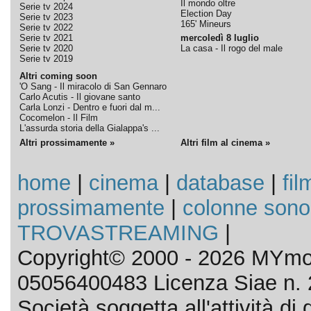
Il mondo oltre
Serie tv 2024
Election Day
Serie tv 2023
165' Mineurs
Serie tv 2022
Serie tv 2021
mercoledì 8 luglio
Serie tv 2020
La casa - Il rogo del male
Serie tv 2019
Altri coming soon
'O Sang - Il miracolo di San Gennaro
Carlo Acutis - Il giovane santo
Carla Lonzi - Dentro e fuori dal m...
Cocomelon - Il Film
L'assurda storia della Gialappa's ...
Altri prossimamente »
Altri film al cinema »
home
|
cinema
|
database
|
fil
prossimamente
|
colonne sono
TROVASTREAMING
|
Copyright© 2000 - 2026 MYmov
05056400483 Licenza Siae n. 
Società soggetta all'attività d