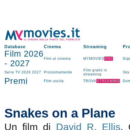
Database
Cinema
Streaming
Pr
Film 2026
Film al cinema
MYMOVIES
ONE
Digi
-
2027
Film gratis in
Serie TV
2026
2027
Prossimamente
Sky
streaming
Premi
Film uscita
TROVA
STREAMING
Dom
Snakes on a Plane
Un film di
David R. Ellis
.