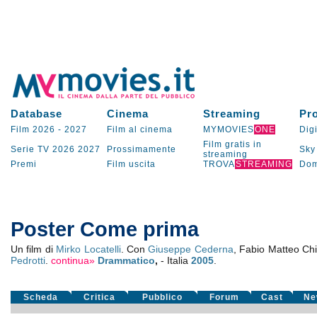
Database
Cinema
Streaming
Pr
Film 2026
-
2027
Film al cinema
MYMOVIES
ONE
Digi
Film gratis in
Serie TV
2026
2027
Prossimamente
Sky
streaming
Premi
Film uscita
TROVA
STREAMING
Dom
Poster Come prima
Un film di
Mirko Locatelli
. Con
Giuseppe Cederna
, Fabio Matteo Chi
Pedrotti
.
continua»
Drammatico
,
- Italia
2005
.
Scheda
Critica
Pubblico
Forum
Cast
Ne