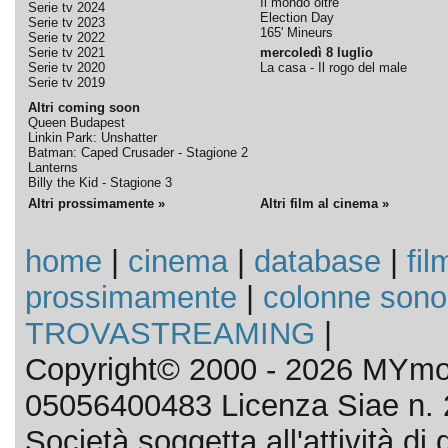
Il mondo oltre
Serie tv 2024
Election Day
Serie tv 2023
165' Mineurs
Serie tv 2022
Serie tv 2021
mercoledì 8 luglio
Serie tv 2020
La casa - Il rogo del male
Serie tv 2019
Altri coming soon
Queen Budapest
Linkin Park: Unshatter
Batman: Caped Crusader - Stagione 2
Lanterns
Billy the Kid - Stagione 3
Altri prossimamente »
Altri film al cinema »
home
|
cinema
|
database
|
fil
prossimamente
|
colonne sono
TROVASTREAMING
|
Copyright© 2000 - 2026 MYmov
05056400483 Licenza Siae n. 
Società soggetta all'attività d