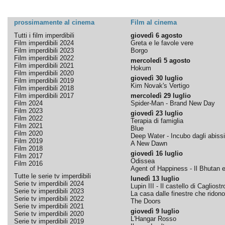
prossimamente al cinema
Film al cinema
Tutti i film imperdibili
giovedì 6 agosto
Film imperdibili 2024
Greta e le favole vere
Film imperdibili 2023
Borgo
Film imperdibili 2022
mercoledì 5 agosto
Film imperdibili 2021
Hokum
Film imperdibili 2020
giovedì 30 luglio
Film imperdibili 2019
Kim Novak's Vertigo
Film imperdibili 2018
Film imperdibili 2017
mercoledì 29 luglio
Film 2024
Spider-Man - Brand New Day
Film 2023
giovedì 23 luglio
Film 2022
Terapia di famiglia
Film 2021
Blue
Film 2020
Deep Water - Incubo dagli abissi
Film 2019
A New Dawn
Film 2018
giovedì 16 luglio
Film 2017
Odissea
Film 2016
Agent of Happiness - Il Bhutan e 
Tutte le serie tv imperdibili
lunedì 13 luglio
Serie tv imperdibili 2024
Lupin III - Il castello di Cagliostr
Serie tv imperdibili 2023
La casa dalle finestre che ridono
Serie tv imperdibili 2022
The Doors
Serie tv imperdibili 2021
giovedì 9 luglio
Serie tv imperdibili 2020
L'Hangar Rosso
Serie tv imperdibili 2019