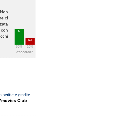
. Non
he ci
zzata
, con
Sì
occhi
No
80%
20%
d'accordo?
n scritte e gradite
Ymovies Club
.