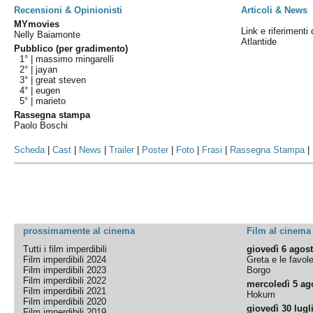
Recensioni & Opinionisti
Articoli & News
MYmovies
Link e riferimenti 
Nelly Baiamonte
Atlantide
Pubblico (per gradimento)
1° |
massimo mingarelli
2° |
jayan
3° |
great steven
4° |
eugen
5° |
marieto
Rassegna stampa
Paolo Boschi
Scheda
|
Cast
|
News
|
Trailer
|
Poster
|
Foto
|
Frasi
|
Rassegna Stampa
|
prossimamente al cinema
Film al cinema
Tutti i film imperdibili
giovedì 6 agos
Film imperdibili 2024
Greta e le favol
Film imperdibili 2023
Borgo
Film imperdibili 2022
mercoledì 5 ag
Film imperdibili 2021
Hokum
Film imperdibili 2020
giovedì 30 lugl
Film imperdibili 2019