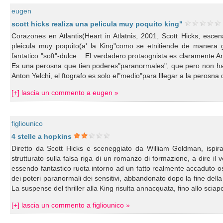
eugen
scott hicks realiza una pelicula muy poquito king"
Corazones en Atlantis(Heart in Atlatnis, 2001, Scott Hicks, es
pleicula muy poquito(a' la King"como se etnitiende de manera g
fantatico "soft"-dulce. El verdadero protaognista es claramente An
Es una perosna que tien poderes"paranormales", que pero non ha
Anton Yelchi, el ftografo es solo el"medio"para lllegar a la perosn
[+] lascia un commento a eugen »
figliounico
4 stelle a hopkins
Diretto da Scott Hicks e sceneggiato da William Goldman, ispirat
strutturato sulla falsa riga di un romanzo di formazione, a dire il 
essendo fantastico ruota intorno ad un fatto realmente accaduto ossi
dei poteri paranormali dei sensitivi, abbandonato dopo la fine della
La suspense del thriller alla King risulta annacquata, fino allo sciap
[+] lascia un commento a figliounico »