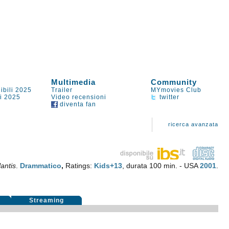
Multimedia
Community
ibili 2025
Trailer
MYmovies Club
li 2025
Video recensioni
twitter
diventa fan
ricerca avanzata
lantis
.
Drammatico
,
Ratings:
Kids+13
, durata 100 min. - USA
2001
.
i
Streaming