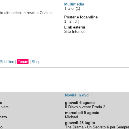
Multimedia
Trailer (1)
da altri articoli e news a Cuori in
Poster e locandine
1
|
2
|
3
|
Link esterni
Sito Internet
Pubblico
|
Forum
|
Shop
|
Novità in dvd
to
giovedì 6 agosto
e vere
Il Diavolo veste Prada 2
mercoledì 5 agosto
osto
Michael
giovedì 23 luglio
io
The Drama - Un Segreto è per Sempr