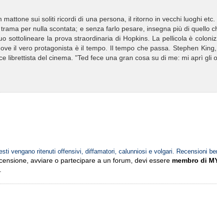
n mattone sui soliti ricordi di una persona, il ritorno in vecchi luoghi etc
a trama per nulla scontata; e senza farlo pesare, insegna più di quello c
o sottolineare la prova straordinaria di Hopkins. La pellicola è coloni
ove il vero protagonista è il tempo. Il tempo che passa. Stephen King
ce librettista del cinema. "Ted fece una gran cosa su di me: mi aprì gli 
esti vengano ritenuti offensivi, diffamatori, calunniosi e volgari. Recensioni be
ecensione, avviare o partecipare a un forum, devi essere
membro di M
.