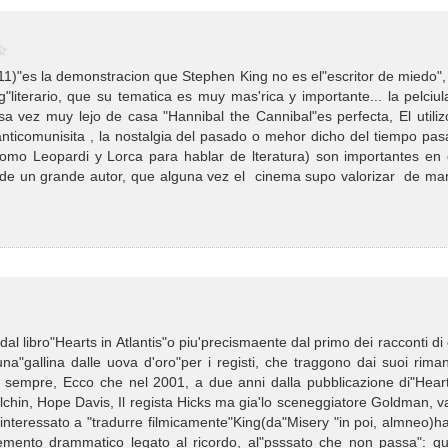
011)"es la demonstracion que Stephen King no es el"escritor de miedo"
literario, que su tematica es muy mas'rica y importante... la pelciul
 vez muy lejo de casa "Hannibal the Cannibal"es perfecta, El utiliz
anticomunisita , la nostalgia del pasado o mehor dicho del tiempo pas
omo Leopardi y Lorca para hablar de lteratura) son importantes en 
n de un grande autor, que alguna vez el cinema supo valorizar de ma
dal libro"Hearts in Atlantis"o piu'precismaente dal primo dei racconti di
"gallina dalle uova d'oro"per i registi, che traggono dai suoi riman
si sempre, Ecco che nel 2001, a due anni dalla pubblicazione di"Heart
chin, Hope Davis, Il regista Hicks ma gia'lo sceneggiatore Goldman, v
o interessato a "tradurre filmicamente"King(da"Misery "in poi, almneo)
elemento drammatico legato al ricordo, al"psssato che non passa": qu