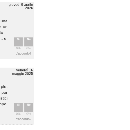
giovedì 9 aprile
2026
 una
e un
c....
.. u
Sì
No
0%
0%
d'accordo?
venerdì 16
maggio 2025
plot
, pur
stici
ampo.
Sì
No
0%
0%
d'accordo?