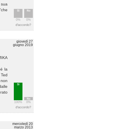
a sua
"che
Sì
No
0%
0%
d'accordo?
giovedì 27
giugno 2019
MIKA
é la
o Ted
z non
Sì
dalle
rato
No
100%
0%
d'accordo?
mercoledì 20
marzo 2013