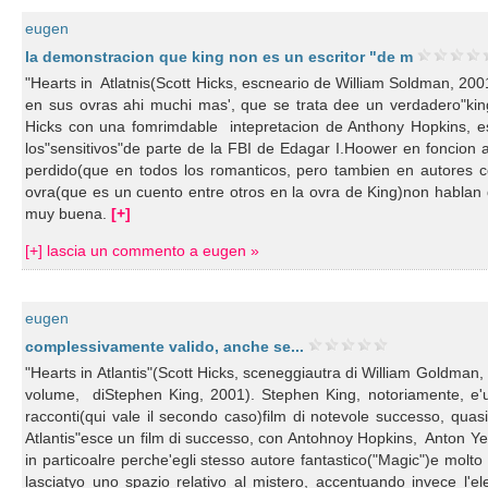
eugen
la demonstracion que king non es un escritor "de m
"Hearts in Atlatnis(Scott Hicks, escneario de William Soldman, 20
en sus ovras ahi muchi mas', que se trata dee un verdadero"king"
Hicks con una fomrimdable intepretacion de Anthony Hopkins, esa
los"sensitivos"de parte de la FBI de Edagar I.Hoower en foncion 
perdido(que en todos los romanticos, pero tambien en autores c
ovra(que es un cuento entre otros en la ovra de King)non habla
muy buena.
[+]
[+] lascia un commento a eugen »
eugen
complessivamente valido, anche se...
"Hearts in Atlantis"(Scott Hicks, sceneggiautra di William Goldman, 
volume, diStephen King, 2001). Stephen King, notoriamente, e'una
racconti(qui vale il secondo caso)film di notevole successo, qua
Atlantis"esce un film di successo, con Antohnoy Hopkins, Anton Yel
in particoalre perche'egli stesso autore fantastico("Magic")e molt
lasciatyo uno spazio relativo al mistero, accentuando invece l'