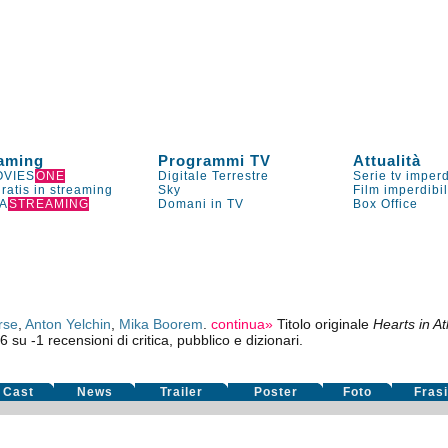
aming
Programmi TV
Attualità
VIES
ONE
Digitale Terrestre
Serie tv imperd
gratis in streaming
Sky
Film imperdibi
A
STREAMING
Domani in TV
Box Office
rse
,
Anton Yelchin
,
Mika Boorem
.
continua»
Titolo originale
Hearts in At
46
su
-1
recensioni di critica, pubblico e dizionari.
Cast
News
Trailer
Poster
Foto
Fras