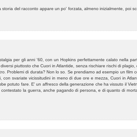
toria del racconto appare un po' forzata, almeno inizialmente, poi sc
 nostalgia per gli anni '60, con un Hopkins perfettamente calato nella par
 diversi piuttosto che Cuori in Atlantide, senza rischiare rischi di plagio,
t'altro. Problemi di durata? Non lo so. Se prendiamo ad esempio un film
 con svariate vicissitudini in meno di due ore e mezza, Cuori in Atlan
bbe potuto fare. E' un affresco della generazione che ha vissuto il Vie
no contestato la guerra, anche pagando di persona, e di quanto di mort