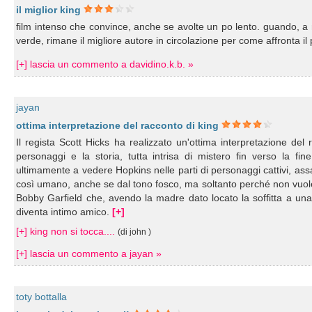
il miglior king
film intenso che convince, anche se avolte un po lento. guando, a m
verde, rimane il migliore autore in circolazione per come affronta i
[+] lascia un commento a davidino.k.b. »
jayan
ottima interpretazione del racconto di king
Il regista Scott Hicks ha realizzato un'ottima interpretazione del
personaggi e la storia, tutta intrisa di mistero fin verso la fin
ultimamente a vedere Hopkins nelle parti di personaggi cattivi, as
così umano, anche se dal tono fosco, ma soltanto perché non vuole riv
Bobby Garfield che, avendo la madre dato locato la soffitta a una
diventa intimo amico.
[+]
[+] king non si tocca....
(di john )
[+] lascia un commento a jayan »
toty bottalla