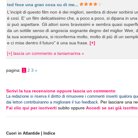
ted fece una gran cosa su di me...
L'incipit di questo film non è dei migliori, sembra di dover sorbirsi u
è così. E' un film delicatissimo che, a poco a poco, si dipana in un
si può aspettare. Gli attori sono bravissimi e sembra quasi superflu
da un sottile senso di angoscia sognante degno del miglior Weir, d
la sua sceneggiatura, si riconferma molto, molto di più di un sempli
e ci mise dentro il futuro" è una sua frase.
[+]
[+] lascia un commento a taniamarina »
pagina:
1
2
3
»
Scrivi la tua recensione oppure lascia un commento
La redazione si riserva il diritto di rimuovere i commenti inseriti qualora qu
Per lasciare una r
dai lettori contribuiranno a migliorare il tuo feedback.
Fai clic qui per iscriverti
subito oppure
Accedi se sei già iscritto
Cuori in Atlantide | Indice