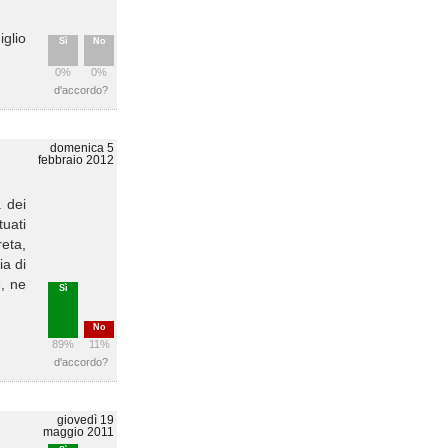
iglio
Sì
No
0%
0%
d'accordo?
domenica 5
febbraio 2012
a dei
tuati
reta,
ia di
e, ne
Sì
No
89%
11%
d'accordo?
giovedì 19
maggio 2011