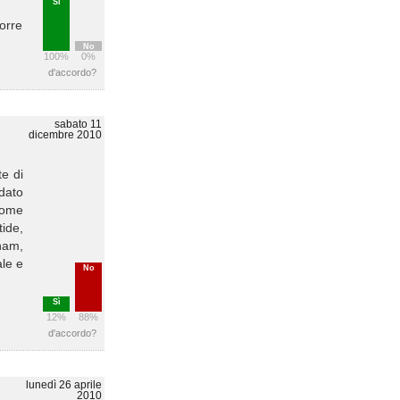
Sì
orre
No
100%
0%
d'accordo?
sabato 11
dicembre 2010
te di
 dato
 come
tide,
tnam,
ale e
No
Sì
12%
88%
d'accordo?
lunedì 26 aprile
2010