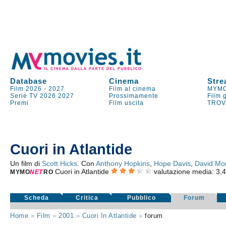
Database
Cinema
Stre
Film 2026
-
2027
Film al cinema
MYMO
Serie TV
2026
2027
Prossimamente
Film 
Premi
Film uscita
TROV
Cuori in Atlantide
Un film di
Scott Hicks
. Con
Anthony Hopkins
,
Hope Davis
,
David Mo
Cuori in Atlantide
valutazione media:
3,
MYMO
NE
T
RO
Scheda
Critica
Pubblico
Forum
Home
»
Film
»
2001
»
Cuori In Atlantide
»
forum