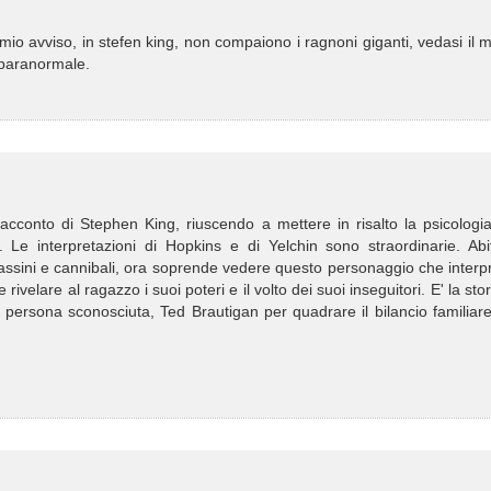
io avviso, in stefen king, non compaiono i ragnoni giganti, vedasi il m
l paranormale.
 racconto di Stephen King, riuscendo a mettere in risalto la psicologi
e. Le interpretazioni di Hopkins e di Yelchin sono straordinarie. Abi
sassini e cannibali, ora soprende vedere questo personaggio che interp
elare al ragazzo i suoi poteri e il volto dei suoi inseguitori. E' la stor
 persona sconosciuta, Ted Brautigan per quadrare il bilancio familiar