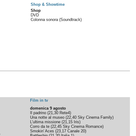
Shop & Showtime
Shop
DVD
Colonna sonora (Soundtrack)
Film in tv
domenica 9 agosto
Il padrino
(
21,30
Rete4
)
Una notte al museo
(
22,40
Sky Cinema Family
)
L'ultima missione
(
21,15
Iris
)
Corro da te
(
22,45
Sky Cinema Romance
)
Smokin' Aces
(
23,17
Canale 20
)
e
Battleship
(
21,20
Italia 1
)