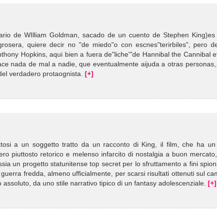
cenario de WIlliam Goldman, sacado de un cuento de Stephen King)es
rosera, quiere decir no "de miedo"o con escnes"terirbiles", pero d
thony Hopkins, aqui bien a fuera de"liche'"de Hannibal the Cannibal et
ce nada de mal a nadie, que eventualmente aijuda a otras personas,.
a del verdadero protaognista.
[+]
osi a un soggetto tratto da un racconto di King, il film, che ha un 
vero piuttosto retorico e melenso infarcito di nostalgia a buon mercato
a un progetto statunitense top secret per lo sfruttamento a fini spioni
 guerra fredda, almeno ufficialmente, per scarsi risultati ottenuti sul c
o assoluto, da uno stile narrativo tipico di un fantasy adolescenziale.
[+]