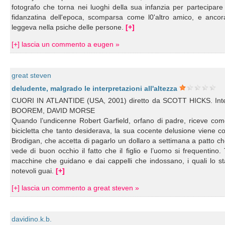
fotografo che torna nei luoghi della sua infanzia per partecipare
fidanzatina dell'epoca, scomparsa come l0'altro amico, e ancor
leggeva nella psiche delle persone.
[+]
[+] lascia un commento a eugen »
great steven
deludente, malgrado le interpretazioni all'altezza
CUORI IN ATLANTIDE (USA, 2001) diretto da SCOTT HICKS. I
BOOREM, DAVID MORSE
Quando l’undicenne Robert Garfield, orfano di padre, riceve come
bicicletta che tanto desiderava, la sua cocente delusione viene co
Brodigan, che accetta di pagarlo un dollaro a settimana a patto che
vede di buon occhio il fatto che il figlio e l’uomo si frequentino
macchine che guidano e dai cappelli che indossano, i quali lo st
notevoli guai.
[+]
[+] lascia un commento a great steven »
davidino.k.b.