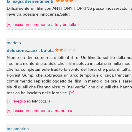
la magia dei sentimenti!
Difficilmente un film con ANTHONY HOPKINS passa inosservato, la s
lieve tra poesia e innocenza.Saluti.
[+] lascia un commento a toty bottalla »
marieto
delusione...anzi, bufala
Niente da dire se non si è letto il libro. Un filmetto sul filo della
Ted, ma niente di più. Solo che il film poteva intitolarsi in mille modi
che ha completamente tradito lo spirito del libro, che parla di tut
Forrest Gump, che abbraccia un arco temporale di circa trent'anni,
comprimendo l'episodio oggetto del film, in meno di tre ore si sare
sia di quelli che l'hanno vissuto "nel verde" che di quelli che han
tossico ha lasciato nelle loro vite.
[+]
[+] rivedilo
(di toty bottalla)
[+] lascia un commento a marieto »
taniamarina