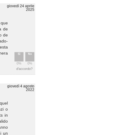
giovedì 24 aprile
2025
, que
a de
o de
ado-
esta
nera
Sì
No
0%
0%
d'accordo?
giovedì 4 agosto
2022
 quel
zi o
s in
alido
hanno
i un