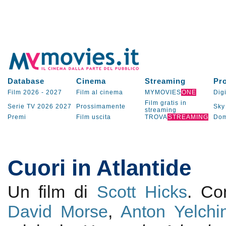
Database
Cinema
Streaming
Pr
Film 2026
-
2027
Film al cinema
MYMOVIES
ONE
Digi
Film gratis in
Serie TV
2026
2027
Prossimamente
Sky
streaming
Premi
Film uscita
TROVA
STREAMING
Dom
Cuori in Atlantide
Un film di
Scott Hicks
. C
David Morse
,
Anton Yelchi