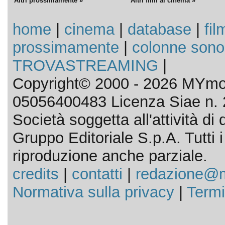
Altri prossimamente »
Altri film al cinema »
home
|
cinema
|
database
|
fil
prossimamente
|
colonne sono
TROVASTREAMING
|
Copyright© 2000 - 2026 MYmov
05056400483 Licenza Siae n. 
Società soggetta all'attività d
Gruppo Editoriale S.p.A. Tutti i d
riproduzione anche parziale.
credits
|
contatti
|
redazione@m
Normativa sulla privacy
|
Termi