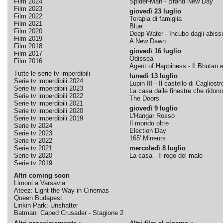
Film 2024
Spider-Man - Brand New Day
Film 2023
giovedì 23 luglio
Film 2022
Terapia di famiglia
Film 2021
Blue
Film 2020
Deep Water - Incubo dagli abissi
Film 2019
A New Dawn
Film 2018
giovedì 16 luglio
Film 2017
Odissea
Film 2016
Agent of Happiness - Il Bhutan e 
Tutte le serie tv imperdibili
lunedì 13 luglio
Serie tv imperdibili 2024
Lupin III - Il castello di Cagliostr
Serie tv imperdibili 2023
La casa dalle finestre che ridono
Serie tv imperdibili 2022
The Doors
Serie tv imperdibili 2021
giovedì 9 luglio
Serie tv imperdibili 2020
L'Hangar Rosso
Serie tv imperdibili 2019
Il mondo oltre
Serie tv 2024
Election Day
Serie tv 2023
165' Mineurs
Serie tv 2022
Serie tv 2021
mercoledì 8 luglio
Serie tv 2020
La casa - Il rogo del male
Serie tv 2019
Altri coming soon
Limoni a Varsavia
Ateez: Light the Way in Cinemas
Queen Budapest
Linkin Park: Unshatter
Batman: Caped Crusader - Stagione 2