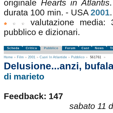
originale
Hearts in Atlantis
durata 100 min. - USA
2001
valutazione media:
pubblico e dizionari.
Scheda
Critica
Pubblico
Forum
Cast
News
T
Home
»
Film
»
2001
»
Cuori In Atlantide
»
Pubblico
»
561761
»
Delusione...anzi, bufal
di marieto
Feedback: 147
sabato 11 