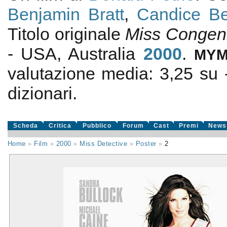
Benjamin Bratt
,
Candice B
Titolo originale
Miss Congeni
- USA, Australia
2000
.
MY
valutazione media:
3,25
su
dizionari.
Scheda
Critica
Pubblico
Forum
Cast
Premi
News
Home
»
Film
»
2000
»
Miss Detective
»
Poster
»
2