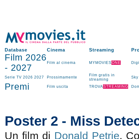
Database
Cinema
Streaming
Pr
Film 2026
Film al cinema
MYMOVIES
ONE
Digi
-
2027
Film gratis in
Serie TV
2026
2027
Prossimamente
Sky
streaming
Premi
Film uscita
TROVA
STREAMING
Dom
Poster 2 - Miss Detec
Un film di
Donald Petrie
. C