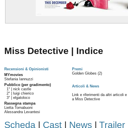
Miss Detective | Indice
Recensioni & Opinionisti
Premi
Golden Globes
(2)
MYmovies
Stefania Iannuzzi
Pubblico (per gradimento)
Articoli & News
1° |
nick castle
2° |
luigi chierico
Link e riferimenti da altri articoli 
3° |
elgatoloco
a Miss Detective
Rassegna stampa
Lietta Tornabuoni
Alessandra Levantesi
Scheda
|
Cast
|
News
|
Trailer