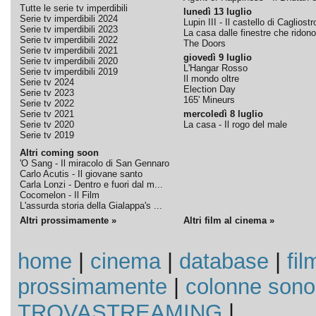
Tutte le serie tv imperdibili
lunedì 13 luglio
Serie tv imperdibili 2024
Lupin III - Il castello di Cagliostr
Serie tv imperdibili 2023
La casa dalle finestre che ridono
Serie tv imperdibili 2022
The Doors
Serie tv imperdibili 2021
giovedì 9 luglio
Serie tv imperdibili 2020
L'Hangar Rosso
Serie tv imperdibili 2019
Il mondo oltre
Serie tv 2024
Election Day
Serie tv 2023
165' Mineurs
Serie tv 2022
Serie tv 2021
mercoledì 8 luglio
Serie tv 2020
La casa - Il rogo del male
Serie tv 2019
Altri coming soon
'O Sang - Il miracolo di San Gennaro
Carlo Acutis - Il giovane santo
Carla Lonzi - Dentro e fuori dal m...
Cocomelon - Il Film
L'assurda storia della Gialappa's ...
Altri prossimamente »
Altri film al cinema »
home
|
cinema
|
database
|
fil
prossimamente
|
colonne sono
TROVASTREAMING
|