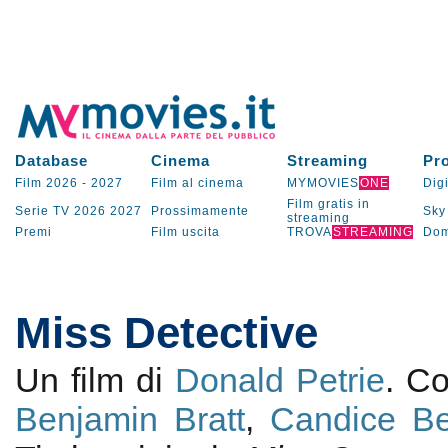
Database
Cinema
Streaming
Pr
Film 2026
-
2027
Film al cinema
MYMOVIES
ONE
Digi
Film gratis in
Serie TV
2026
2027
Prossimamente
Sky
streaming
Premi
Film uscita
TROVA
STREAMING
Dom
Miss Detective
Un film di
Donald Petrie
. C
Benjamin Bratt
,
Candice B