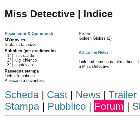
Miss Detective | Indice
Recensioni & Opinionisti
Premi
Golden Globes
(2)
MYmovies
Stefania Iannuzzi
Pubblico (per gradimento)
Articoli & News
1° |
nick castle
2° |
luigi chierico
Link e riferimenti da altri articoli 
3° |
elgatoloco
a Miss Detective
Rassegna stampa
Lietta Tornabuoni
Alessandra Levantesi
Scheda
|
Cast
|
News
|
Trailer
Stampa
|
Pubblico
|
Forum
|
S