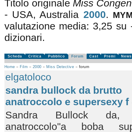
Titolo originale
Miss Congeni
- USA, Australia
2000
.
MY
valutazione media:
3,25
su
dizionari.
Scheda
Critica
Pubblico
Forum
Cast
Premi
News
Home
»
Film
»
2000
»
Miss Detective
»
forum
elgatoloco
sandra bullock da brutto
anatroccolo e supersexy f
Sandra Bullock da, "
anatroccolo"a boba sup