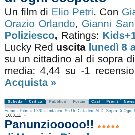
Un film di
Elio Petri
. Con
Gi
Orazio Orlando
,
Gianni San
Poliziesco
,
Ratings:
Kids+
Lucky Red
uscita
lunedì 8
a
su un cittadino al di sopra d
media:
4,44
su
-1
recension
Acquista »
Scheda
Critica
Pubblico
Forum
Cast
Premi
News
Home
»
Film
»
1970
»
Indagine Su Un Cittadino Al Di Sopra Di Ogni
1663111
»
Panunziooooo!!