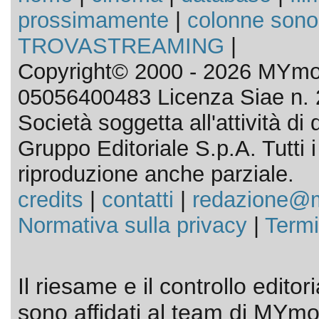
prossimamente
|
colonne sono
TROVASTREAMING
|
Copyright© 2000 - 2026 MYmov
05056400483 Licenza Siae n. 
Società soggetta all'attività d
Gruppo Editoriale S.p.A. Tutti i d
riproduzione anche parziale.
credits
|
contatti
|
redazione@m
Normativa sulla privacy
|
Termi
Il riesame e il controllo editor
sono affidati al team di MYmov