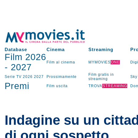
Database
Cinema
Streaming
Pr
Film 2026
Film al cinema
MYMOVIES
ONE
Digi
-
2027
Film gratis in
Serie TV
2026
2027
Prossimamente
Sky
streaming
Premi
Film uscita
TROVA
STREAMING
Dom
Indagine su un cittad
di ogni sospetto