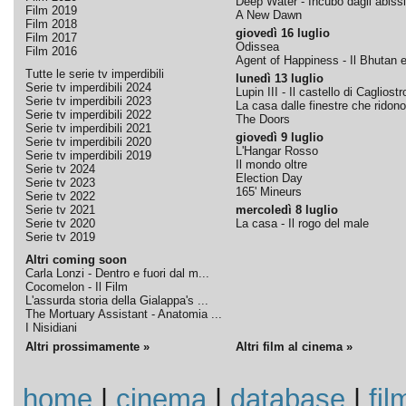
Deep Water - Incubo dagli abissi
Film 2019
A New Dawn
Film 2018
giovedì 16 luglio
Film 2017
Odissea
Film 2016
Agent of Happiness - Il Bhutan e 
Tutte le serie tv imperdibili
lunedì 13 luglio
Serie tv imperdibili 2024
Lupin III - Il castello di Cagliostr
Serie tv imperdibili 2023
La casa dalle finestre che ridono
Serie tv imperdibili 2022
The Doors
Serie tv imperdibili 2021
giovedì 9 luglio
Serie tv imperdibili 2020
L'Hangar Rosso
Serie tv imperdibili 2019
Il mondo oltre
Serie tv 2024
Election Day
Serie tv 2023
165' Mineurs
Serie tv 2022
Serie tv 2021
mercoledì 8 luglio
Serie tv 2020
La casa - Il rogo del male
Serie tv 2019
Altri coming soon
Carla Lonzi - Dentro e fuori dal m...
Cocomelon - Il Film
L'assurda storia della Gialappa's ...
The Mortuary Assistant - Anatomia ...
I Nisidiani
Altri prossimamente »
Altri film al cinema »
home
|
cinema
|
database
|
fil