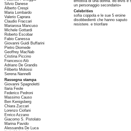
emotiva di una donna. ed elvis è 
Silvio Danese
un personaggio secondario»
Alberto Crespi
Celebrities
Maria Lombardo
sofia coppola e le sue 5 eroine
Valerio Caprara
disobbedienti che hanno saputo
Claudio Fraccari
resistere. e trionfare
Mariarosa Mancuso
Michele Gottardi
Roberto Escobar
Fabio Canessa
Giovanni Guidi Buffarini
Pietro Diomede
Geoffrey MacNab
Cristina Piccino
Francesco Alò
Adriano De Grandis
Filiberto Molossi
Serena Nannelli
Rassegna stampa
Giovanni Spagnoletti
Ilaria Feole
Federico Pedroni
Massimo Causo
Ben Kenigsberg
Chiara Zuccari
Lorenzo Ciofani
Enrico Azzano
Giacomo S. Pistolato
Marina Pavido
Alessandra De Luca