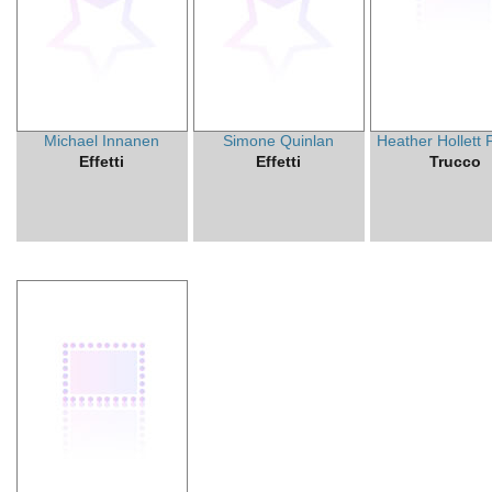
Michael Innanen
Simone Quinlan
Heather Hollett 
Effetti
Effetti
Trucco