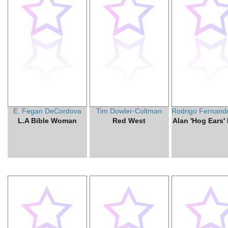
E. Fegan DeCordova
Tim Dowler-Coltman
Rodrigo Fernande
L.A Bible Woman
Red West
Alan 'Hog Ears'