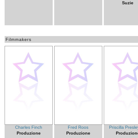
Suzie
Filmmakers
Charles Finch
Fred Roos
Priscilla Presley
Produzione
Produzione
Produzion