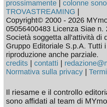
prossimamente
|
colonne sono
TROVASTREAMING
|
Copyright© 2000 - 2026 MYmov
05056400483 Licenza Siae n. 
Società soggetta all'attività d
Gruppo Editoriale S.p.A. Tutti i d
riproduzione anche parziale.
credits
|
contatti
|
redazione@m
Normativa sulla privacy
|
Termi
Il riesame e il controllo editor
sono affidati al team di MYmov