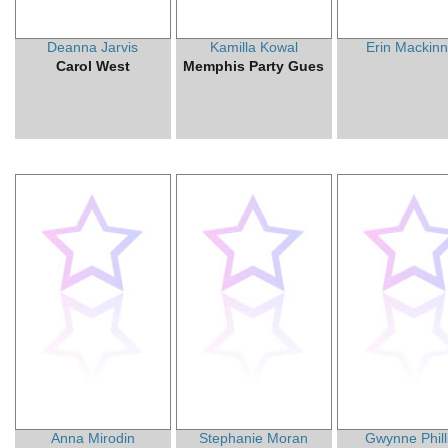
Deanna Jarvis
Kamilla Kowal
Erin Mackin
Carol West
Memphis Party Gues
Anna Mirodin
Stephanie Moran
Gwynne Phill