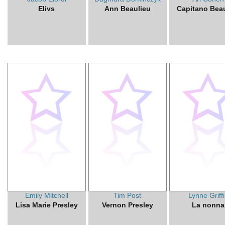
Elivs
Ann Beaulieu
Capitano Bea
Emily Mitchell
Tim Post
Lynne Griff
Lisa Marie Presley
Vernon Presley
La nonna