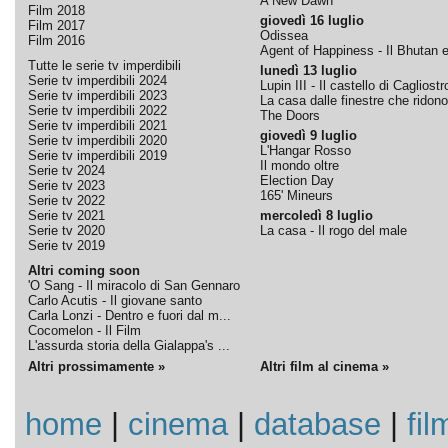
A New Dawn
Film 2018
giovedì 16 luglio
Film 2017
Odissea
Film 2016
Agent of Happiness - Il Bhutan e 
Tutte le serie tv imperdibili
lunedì 13 luglio
Serie tv imperdibili 2024
Lupin III - Il castello di Cagliostr
Serie tv imperdibili 2023
La casa dalle finestre che ridono
Serie tv imperdibili 2022
The Doors
Serie tv imperdibili 2021
giovedì 9 luglio
Serie tv imperdibili 2020
L'Hangar Rosso
Serie tv imperdibili 2019
Il mondo oltre
Serie tv 2024
Election Day
Serie tv 2023
165' Mineurs
Serie tv 2022
Serie tv 2021
mercoledì 8 luglio
Serie tv 2020
La casa - Il rogo del male
Serie tv 2019
Altri coming soon
'O Sang - Il miracolo di San Gennaro
Carlo Acutis - Il giovane santo
Carla Lonzi - Dentro e fuori dal m...
Cocomelon - Il Film
L'assurda storia della Gialappa's ...
Altri prossimamente »
Altri film al cinema »
home
|
cinema
|
database
|
fil