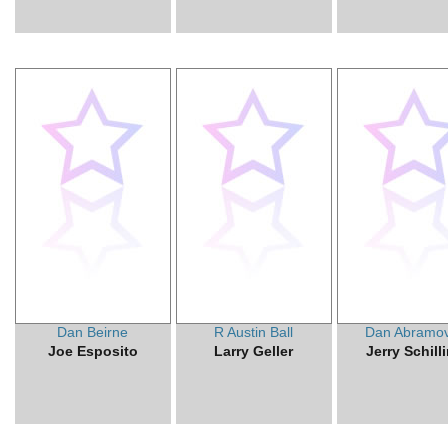
Dan Beirne
R Austin Ball
Dan Abramov
Joe Esposito
Larry Geller
Jerry Schill