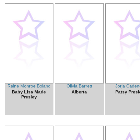
Raine Monroe Boland
Olivia Barrett
Jorja Caden
Baby Lisa Marie
Alberta
Patsy Presl
Presley