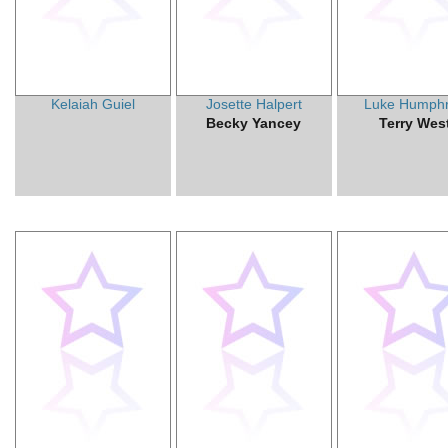
Kelaiah Guiel
Josette Halpert
Luke Humph
Becky Yancey
Terry Wes