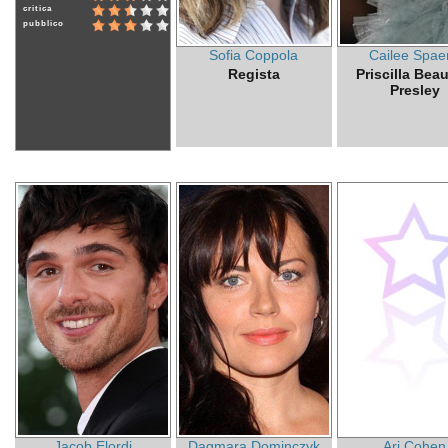
critica
pubblico
Sofia Coppola
Cailee Spae
Regista
Priscilla Beau
Presley
Jacob Elordi
Dagmara Dominczyk
Ari Cohen