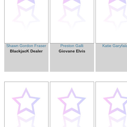
Shawn Gordon Fraser
Preston Galli
Katie Garyfal
BlackjacK Dealer
Giovane Elvis