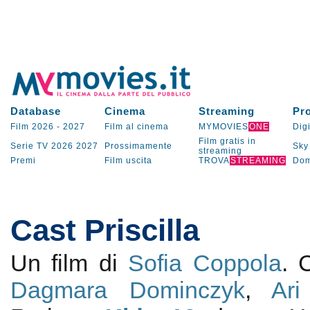
Database
Cinema
Streaming
Pr
Film 2026
-
2027
Film al cinema
MYMOVIES
ONE
Digi
Film gratis in
Serie TV
2026
2027
Prossimamente
Sky
streaming
Premi
Film uscita
TROVA
STREAMING
Dom
Cast Priscilla
Un film di
Sofia Coppola
.
Dagmara Dominczyk
,
Ar