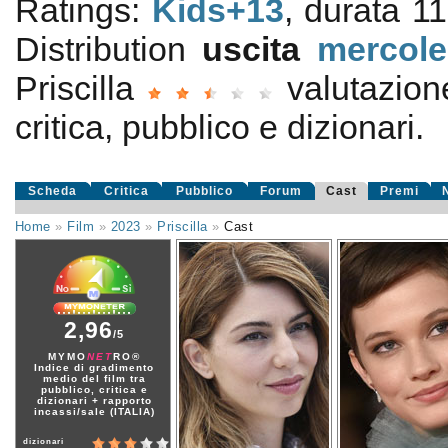
Ratings:
Kids+13
, durata 1
Distribution
uscita
mercole
Priscilla
valutazio
critica, pubblico e dizionari.
Scheda
Critica
Pubblico
Forum
Cast
Premi
Home
»
Film
»
2023
»
Priscilla
»
Cast
2,96
/5
MYMO
NET
RO®
Indice di gradimento
medio del film tra
pubblico, critica e
dizionari + rapporto
incassi/sale (ITALIA)
dizionari