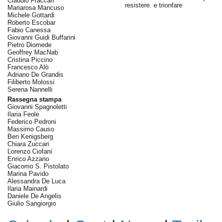
Claudio Fraccari
resistere. e trionfare
Mariarosa Mancuso
Michele Gottardi
Roberto Escobar
Fabio Canessa
Giovanni Guidi Buffarini
Pietro Diomede
Geoffrey MacNab
Cristina Piccino
Francesco Alò
Adriano De Grandis
Filiberto Molossi
Serena Nannelli
Rassegna stampa
Giovanni Spagnoletti
Ilaria Feole
Federico Pedroni
Massimo Causo
Ben Kenigsberg
Chiara Zuccari
Lorenzo Ciofani
Enrico Azzano
Giacomo S. Pistolato
Marina Pavido
Alessandra De Luca
Ilaria Mainardi
Daniele De Angelis
Giulio Sangiorgio