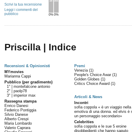
Scrivi la tua recensione
Leggi i commenti del
pubblico
0%
0%
Priscilla | Indice
Recensioni & Opinionisti
Premi
Venezia
(1)
MYmovies
People's Choice Awar
(1)
Marianna Cappi
Golden Globes
(1)
Pubblico (per gradimento)
Critics Choice Award
(1)
1° |
montefalcone antonio
2° |
paolp78
3° |
imperior max
Articoli & News
Rassegna stampa
Incontri
Enrico Danesi
sofia coppola « è un viaggio nella 
Federico Pontiggia
emotiva di una donna. ed elvis è 
Silvio Danese
un personaggio secondario»
Alberto Crespi
Celebrities
Maria Lombardo
sofia coppola e le sue 5 eroine
Valerio Caprara
disobbedienti che hanno saputo