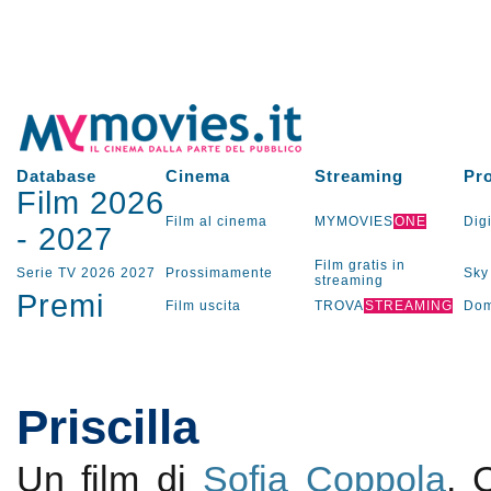
Database
Cinema
Streaming
Pr
Film 2026
Film al cinema
MYMOVIES
ONE
Digi
-
2027
Film gratis in
Serie TV
2026
2027
Prossimamente
Sky
streaming
Premi
Film uscita
TROVA
STREAMING
Dom
Priscilla
Un film di
Sofia Coppola
.