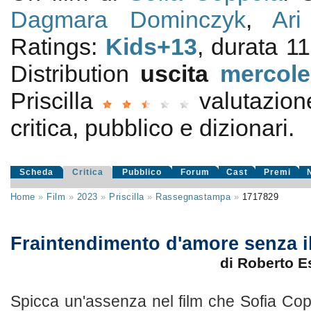
Dagmara Dominczyk
,
Ar
Ratings:
Kids+13
, durata 1
Distribution
uscita
mercole
Priscilla
valutazio
critica, pubblico e dizionari.
Scheda
Critica
Pubblico
Forum
Cast
Premi
Home
»
Film
»
2023
»
Priscilla
»
Rassegnastampa
»
1717829
Fraintendimento d'amore senza il
di Roberto 
Spicca un'assenza nel film che Sofia Cop