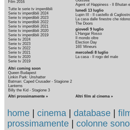
Odissea
Film 2016
Agent of Happiness - Il Bhutan e 
Tutte le serie tv imperdibili
lunedì 13 luglio
Serie tv imperdibili 2024
Lupin III - Il castello di Cagliostr
Serie tv imperdibili 2023
La casa dalle finestre che ridono
Serie tv imperdibili 2022
The Doors
Serie tv imperdibili 2021
giovedì 9 luglio
Serie tv imperdibili 2020
L'Hangar Rosso
Serie tv imperdibili 2019
Il mondo oltre
Serie tv 2024
Election Day
Serie tv 2023
165' Mineurs
Serie tv 2022
Serie tv 2021
mercoledì 8 luglio
Serie tv 2020
La casa - Il rogo del male
Serie tv 2019
Altri coming soon
Queen Budapest
Linkin Park: Unshatter
Batman: Caped Crusader - Stagione 2
Lanterns
Billy the Kid - Stagione 3
Altri prossimamente »
Altri film al cinema »
home
|
cinema
|
database
|
fil
prossimamente
|
colonne sono