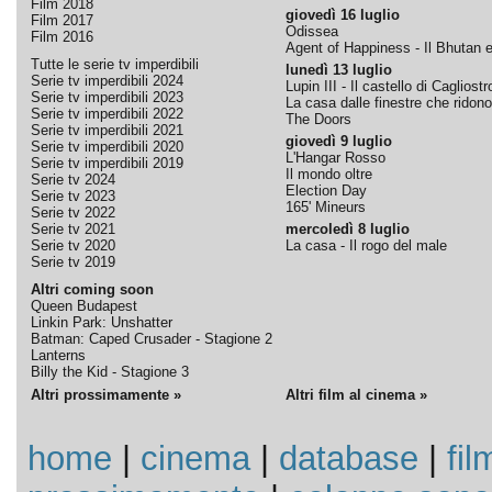
Film 2018
giovedì 16 luglio
Film 2017
Odissea
Film 2016
Agent of Happiness - Il Bhutan e 
Tutte le serie tv imperdibili
lunedì 13 luglio
Serie tv imperdibili 2024
Lupin III - Il castello di Cagliostr
Serie tv imperdibili 2023
La casa dalle finestre che ridono
Serie tv imperdibili 2022
The Doors
Serie tv imperdibili 2021
giovedì 9 luglio
Serie tv imperdibili 2020
L'Hangar Rosso
Serie tv imperdibili 2019
Il mondo oltre
Serie tv 2024
Election Day
Serie tv 2023
165' Mineurs
Serie tv 2022
Serie tv 2021
mercoledì 8 luglio
Serie tv 2020
La casa - Il rogo del male
Serie tv 2019
Altri coming soon
Queen Budapest
Linkin Park: Unshatter
Batman: Caped Crusader - Stagione 2
Lanterns
Billy the Kid - Stagione 3
Altri prossimamente »
Altri film al cinema »
home
|
cinema
|
database
|
fil