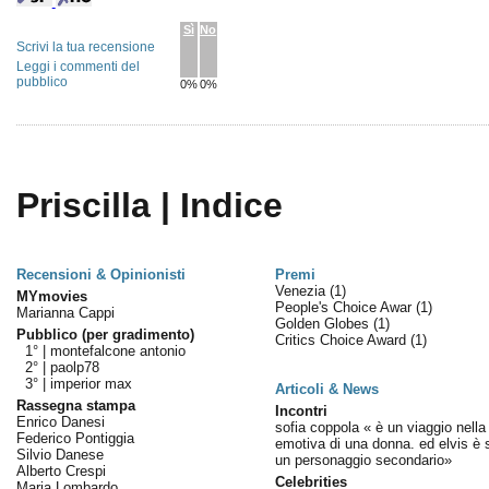
Sì
No
Scrivi la tua recensione
Leggi i commenti del
pubblico
0%
0%
Priscilla | Indice
Recensioni & Opinionisti
Premi
Venezia
(1)
MYmovies
People's Choice Awar
(1)
Marianna Cappi
Golden Globes
(1)
Pubblico (per gradimento)
Critics Choice Award
(1)
1° |
montefalcone antonio
2° |
paolp78
3° |
imperior max
Articoli & News
Rassegna stampa
Incontri
Enrico Danesi
sofia coppola « è un viaggio nella 
Federico Pontiggia
emotiva di una donna. ed elvis è 
Silvio Danese
un personaggio secondario»
Alberto Crespi
Celebrities
Maria Lombardo