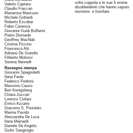
sofia coppola e le sue 5 eroine
Valerio Caprara
disobbedienti che hanno saputo
Claudio Fraccari
resistere. e trionfare
Mariarosa Mancuso
Michele Gottardi
Roberto Escobar
Fabio Canessa
Giovanni Guidi Buffarini
Pietro Diomede
Geoffrey MacNab
Cristina Piccino
Francesco Alò
Adriano De Grandis
Filiberto Molossi
Serena Nannelli
Rassegna stampa
Giovanni Spagnoletti
Ilaria Feole
Federico Pedroni
Massimo Causo
Ben Kenigsberg
Chiara Zuccari
Lorenzo Ciofani
Enrico Azzano
Giacomo S. Pistolato
Marina Pavido
Alessandra De Luca
Ilaria Mainardi
Daniele De Angelis
Giulio Sangiorgio