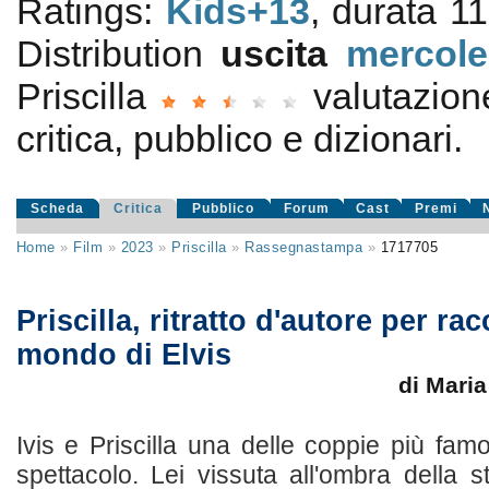
Ratings:
Kids+13
, durata 1
Distribution
uscita
mercole
Priscilla
valutazio
critica, pubblico e dizionari.
Scheda
Critica
Pubblico
Forum
Cast
Premi
Home
»
Film
»
2023
»
Priscilla
»
Rassegnastampa
»
1717705
Priscilla, ritratto d'autore per rac
mondo di Elvis
di Mari
Ivis e Priscilla una delle coppie più fa
spettacolo. Lei vissuta all'ombra della s