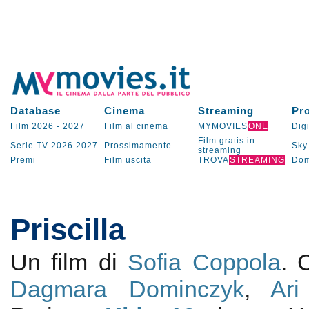
Database
Cinema
Streaming
Pr
Film 2026
-
2027
Film al cinema
MYMOVIES
ONE
Digi
Film gratis in
Serie TV
2026
2027
Prossimamente
Sky
streaming
Premi
Film uscita
TROVA
STREAMING
Dom
Priscilla
Un film di
Sofia Coppola
.
Dagmara Dominczyk
,
Ar