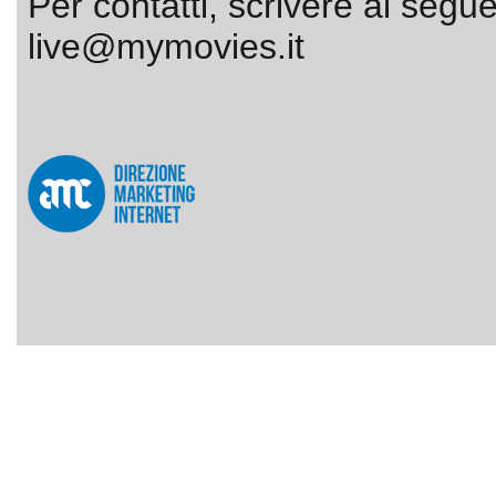
Per contatti, scrivere al segue
live@mymovies.it