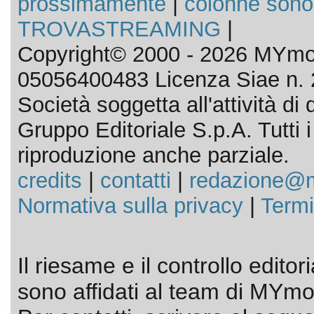
prossimamente
|
colonne sono
TROVASTREAMING
|
Copyright© 2000 - 2026 MYmov
05056400483 Licenza Siae n. 
Società soggetta all'attività d
Gruppo Editoriale S.p.A. Tutti i d
riproduzione anche parziale.
credits
|
contatti
|
redazione@m
Normativa sulla privacy
|
Termi
Il riesame e il controllo editor
sono affidati al team di MYmov