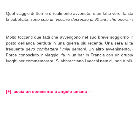
Quel viaggio di Bernie è realmente avvenuto, è un fatto vero, la s
la pubblicità,
sono solo un vecchio decrepito di 90 anni che onora i 
Molto toccanti due fatti che avvengono nel suo breve soggiorno in
posto dell'anca perduta in una guerra più recente. Una sera al t
frequente
devo
combattere i miei demoni
. Un altro avvenimento, 
Force conosciuto in viaggio, fa in un bar in Francia con un gruppo
luoghi per commemorare. Si abbracciano i vecchi nemici, non è pi
[+] lascia un commento a angelo umana »