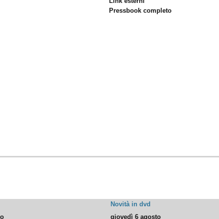
Link esterni
Pressbook completo
Novità in dvd
to
giovedì 6 agosto