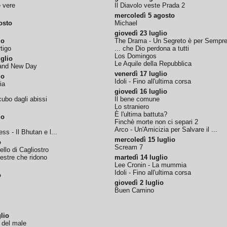
e vere
Il Diavolo veste Prada 2
mercoledì 5 agosto
osto
Michael
giovedì 23 luglio
io
The Drama - Un Segreto è per Sempr
tigo
... che Dio perdona a tutti
Los Domingos
glio
Le Aquile della Repubblica
rand New Day
venerdì 17 luglio
io
Idoli - Fino all'ultima corsa
ia
giovedì 16 luglio
ubo dagli abissi
Il bene comune
Lo straniero
È l'ultima battuta?
io
Finchè morte non ci separi 2
Arco - Un'Amicizia per Salvare il ...
ss - Il Bhutan e l...
mercoledì 15 luglio
o
Scream 7
tello di Cagliostro
nestre che ridono
martedì 14 luglio
Lee Cronin - La mummia
Idoli - Fino all'ultima corsa
o
giovedì 2 luglio
Buen Camino
lio
o del male