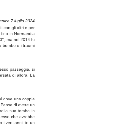
nica 7 luglio 2024
con gli altri e per
a fino in Normandia
80°, ma nel 2014 fu
le bombe e i traumi
pesso passeggia, si
rsata di allora. La
esi dove una coppia
. Pensa di avere un
 nella sua tomba in
romesso che avrebbe
 i vent'anni: in un