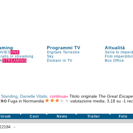
aming
Programmi TV
Attualità
VIES
ONE
Digitale Terrestre
Serie tv imperd
gratis in streaming
Sky
Film imperdibi
A
STREAMING
Domani in TV
Box Office
 Standing
,
Danielle Vitalis
.
continua»
Titolo originale
The Great Escape
Fuga in Normandia
valutazione media:
3,18
su
-1
rece
T
RO
Forum
Cast
News
Trailer
Foto
22184
»