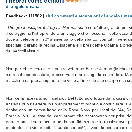
I ricordi come demoni
di angelo umana
Feedback: 111582 |
altri commenti e recensioni di angelo uma
The great escaper
di
Fuga in Normandia
è senz'altro grande per v
il coraggio nell'intraprendere un viaggio che nessuno - della casa d
dove si celebrerà il 70° anniversario dello sbarco, con tutti i veter
speciale: c'erano la regina Elisabetta e il presidente Obama a pres
dei pericoli vissuti.
Non parrebbe vero che il nostro veterano Bernie Jordan (Michael C
aiuta col deambulatore, e osserva il mare lungo la costa della Man
macchina da presa inquadra più volte all'inizio le sue scarpe e la
Non ce la faceva a non andarci. Del tutto solo fugge dalla casa di 
anziana può risiedere in un appartamento proprio e continuare la vi
debito con un commilitone della Royal Navy per i fatti del '44, D
Francia. A lui, autista dei carri-armati che sbarcavano per primi d
portato una lettera scritta per la sua fidanzata e lo rassicurava, 
punto del film viene detto “quanto spreco!”, e vien da pensare allo 