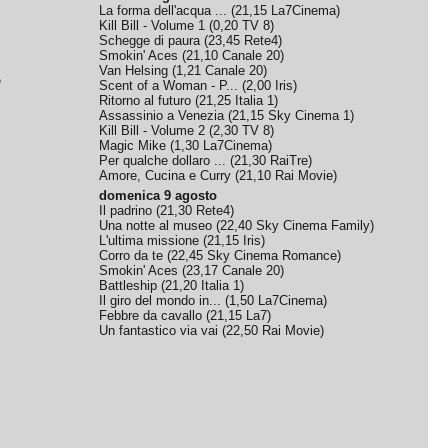
La forma dell'acqua ...
(
21,15
La7Cinema
)
Kill Bill - Volume 1
(
0,20
TV 8
)
Schegge di paura
(
23,45
Rete4
)
Smokin' Aces
(
21,10
Canale 20
)
Van Helsing
(
1,21
Canale 20
)
e
Scent of a Woman - P...
(
2,00
Iris
)
Ritorno al futuro
(
21,25
Italia 1
)
Assassinio a Venezia
(
21,15
Sky Cinema 1
)
Kill Bill - Volume 2
(
2,30
TV 8
)
Magic Mike
(
1,30
La7Cinema
)
Per qualche dollaro ...
(
21,30
RaiTre
)
Amore, Cucina e Curry
(
21,10
Rai Movie
)
domenica 9 agosto
Il padrino
(
21,30
Rete4
)
Una notte al museo
(
22,40
Sky Cinema Family
)
L'ultima missione
(
21,15
Iris
)
Corro da te
(
22,45
Sky Cinema Romance
)
Smokin' Aces
(
23,17
Canale 20
)
Battleship
(
21,20
Italia 1
)
Il giro del mondo in...
(
1,50
La7Cinema
)
Febbre da cavallo
(
21,15
La7
)
Un fantastico via vai
(
22,50
Rai Movie
)