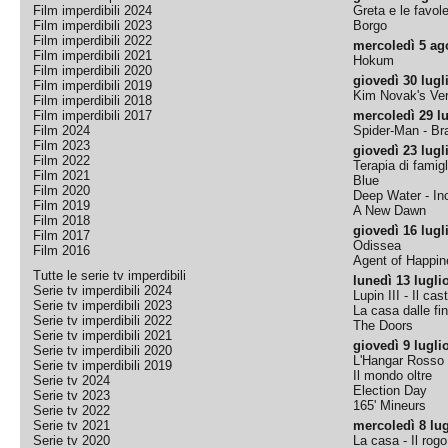
Film imperdibili 2024
Greta e le favol
Film imperdibili 2023
Borgo
Film imperdibili 2022
mercoledì 5 ag
Film imperdibili 2021
Hokum
Film imperdibili 2020
giovedì 30 lugl
Film imperdibili 2019
Kim Novak's Ver
Film imperdibili 2018
Film imperdibili 2017
mercoledì 29 lu
Film 2024
Spider-Man - B
Film 2023
giovedì 23 lugl
Film 2022
Terapia di famigl
Film 2021
Blue
Film 2020
Deep Water - Inc
Film 2019
A New Dawn
Film 2018
giovedì 16 lugl
Film 2017
Odissea
Film 2016
Agent of Happine
Tutte le serie tv imperdibili
lunedì 13 lugli
Serie tv imperdibili 2024
Lupin III - Il cas
Serie tv imperdibili 2023
La casa dalle fi
Serie tv imperdibili 2022
The Doors
Serie tv imperdibili 2021
giovedì 9 lugli
Serie tv imperdibili 2020
L'Hangar Rosso
Serie tv imperdibili 2019
Il mondo oltre
Serie tv 2024
Election Day
Serie tv 2023
165' Mineurs
Serie tv 2022
Serie tv 2021
mercoledì 8 lug
Serie tv 2020
La casa - Il rog