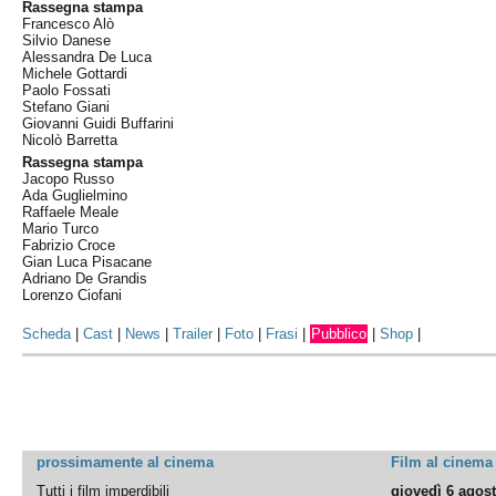
Rassegna stampa
Francesco Alò
Silvio Danese
Alessandra De Luca
Michele Gottardi
Paolo Fossati
Stefano Giani
Giovanni Guidi Buffarini
Nicolò Barretta
Rassegna stampa
Jacopo Russo
Ada Guglielmino
Raffaele Meale
Mario Turco
Fabrizio Croce
Gian Luca Pisacane
Adriano De Grandis
Lorenzo Ciofani
Scheda
|
Cast
|
News
|
Trailer
|
Foto
|
Frasi
|
Pubblico
|
Shop
|
prossimamente al cinema
Film al cinema
Tutti i film imperdibili
giovedì 6 agos