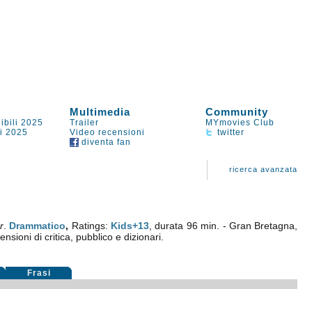
Multimedia
Community
ibili 2025
Trailer
MYmovies Club
li 2025
Video recensioni
twitter
diventa fan
ricerca avanzata
r
.
Drammatico
,
Ratings:
Kids+13
, durata 96 min. - Gran Bretagna,
nsioni di critica, pubblico e dizionari.
Frasi