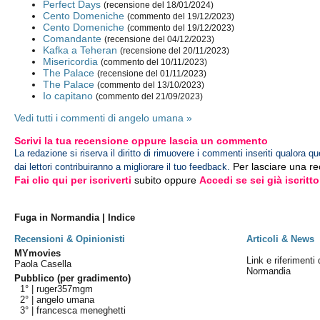
Perfect Days
(recensione del 18/01/2024)
Cento Domeniche
(commento del 19/12/2023)
Cento Domeniche
(commento del 19/12/2023)
Comandante
(recensione del 04/12/2023)
Kafka a Teheran
(recensione del 20/11/2023)
Misericordia
(commento del 10/11/2023)
The Palace
(recensione del 01/11/2023)
The Palace
(commento del 13/10/2023)
Io capitano
(commento del 21/09/2023)
Vedi tutti i commenti di angelo umana »
Scrivi la tua recensione oppure lascia un commento
La redazione si riserva il diritto di rimuovere i commenti inseriti qualora qu
Per lasciare una r
dai lettori contribuiranno a migliorare il tuo feedback.
Fai clic qui per iscriverti
subito oppure
Accedi se sei già iscritto
Fuga in Normandia | Indice
Recensioni & Opinionisti
Articoli & News
MYmovies
Link e riferimenti 
Paola Casella
Normandia
Pubblico (per gradimento)
1° |
ruger357mgm
2° |
angelo umana
3° |
francesca meneghetti