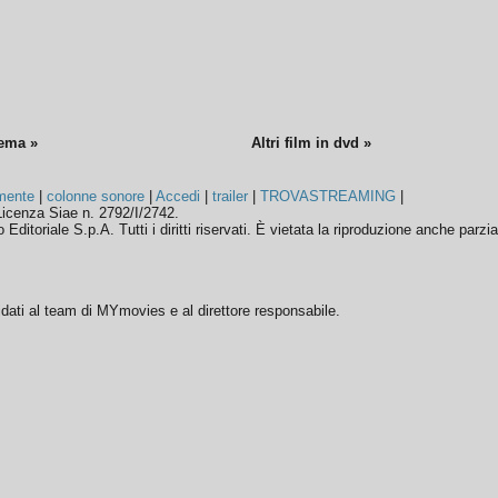
nema »
Altri film in dvd »
mente
|
colonne sonore
|
Accedi
|
trailer
|
TROVASTREAMING
|
icenza Siae n. 2792/I/2742.
ditoriale S.p.A. Tutti i diritti riservati. È vietata la riproduzione anche parzia
ffidati al team di MYmovies e al direttore responsabile.