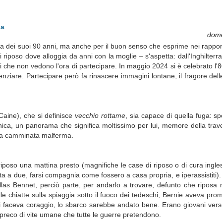
na
dome
ia dei suoi 90 anni, ma anche per il buon senso che esprime nei rapporti 
i riposo dove alloggia da anni con la moglie – s'aspetta: dall'Inghilterr
ani che non vedono l'ora di partecipare. In maggio 2024 si è celebrato l'
enziare. Partecipare però fa rinascere immagini lontane, il fragore del
aine), che si definisce
vecchio rottame
, sia capace di quella fuga: s
ica, un panorama che significa moltissimo per lui, memore della trave
 sua camminata malferma.
riposo una mattina presto (magnifiche le case di riposo o di cura ingl
ta a due, farsi compagnia come fossero a casa propria, e iperassistiti)
allas Bennet, perciò parte, per andarlo a trovare, defunto che riposa
alle chiatte sulla spiaggia sotto il fuoco dei tedeschi, Bernie aveva p
gli faceva coraggio, lo sbarco sarebbe andato bene. Erano giovani verso
spreco di vite umane che tutte le guerre pretendono.