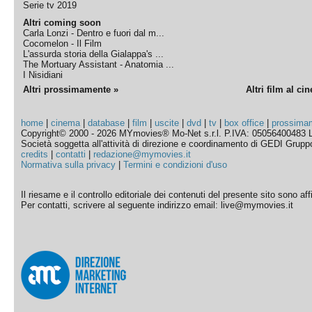
Serie tv 2019
Altri coming soon
Carla Lonzi - Dentro e fuori dal m...
Cocomelon - Il Film
L'assurda storia della Gialappa's ...
The Mortuary Assistant - Anatomia ...
I Nisidiani
Altri prossimamente »
Altri film al ci
home
|
cinema
|
database
|
film
|
uscite
|
dvd
|
tv
|
box office
|
prossima
Copyright© 2000 - 2026 MYmovies® Mo-Net s.r.l. P.IVA: 05056400483 L
Società soggetta all'attività di direzione e coordinamento di GEDI Gruppo E
credits
|
contatti
|
redazione@mymovies.it
Normativa sulla privacy
|
Termini e condizioni d'uso
Il riesame e il controllo editoriale dei contenuti del presente sito sono a
Per contatti, scrivere al seguente indirizzo email: live@mymovies.it