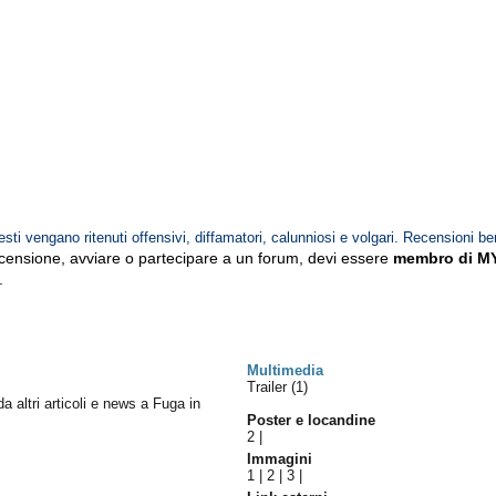
esti vengano ritenuti offensivi, diffamatori, calunniosi e volgari. Recensioni be
ecensione, avviare o partecipare a un forum, devi essere
membro di M
.
Multimedia
Trailer (1)
da altri articoli e news a Fuga in
Poster e locandine
2
|
Immagini
1
|
2
|
3
|