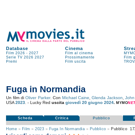
Database
Cinema
Stre
Film 2026
-
2027
Film al cinema
MYMO
Serie TV
2026
2027
Prossimamente
Film 
Premi
Film uscita
TROV
Fuga in Normandia
Un film di
Oliver Parker
. Con
Michael Caine
,
Glenda Jackson
,
John
USA
2023
. - Lucky Red
uscita
giovedì 20
giugno 2024
.
MYMO
NE
Scheda
Critica
Pubblico
Home
»
Film
»
2023
»
Fuga In Normandia
»
Pubblico
»
Pubblico
17