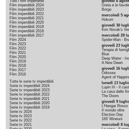
Tutti i film imperdibili
giovedì 6 agos
Film imperdibili 2024
Greta e le favol
Film imperdibili 2023
Borgo
Film imperdibili 2022
mercoledì 5 ag
Film imperdibili 2021
Hokum
Film imperdibili 2020
giovedì 30 lugl
Film imperdibili 2019
Kim Novak's Ver
Film imperdibili 2018
Film imperdibili 2017
mercoledì 29 lu
Film 2024
Spider-Man - B
Film 2023
giovedì 23 lugl
Film 2022
Terapia di famigl
Film 2021
Blue
Film 2020
Deep Water - Inc
Film 2019
A New Dawn
Film 2018
giovedì 16 lugl
Film 2017
Odissea
Film 2016
Agent of Happine
Tutte le serie tv imperdibili
lunedì 13 lugli
Serie tv imperdibili 2024
Lupin III - Il cas
Serie tv imperdibili 2023
La casa dalle fi
Serie tv imperdibili 2022
The Doors
Serie tv imperdibili 2021
giovedì 9 lugli
Serie tv imperdibili 2020
L'Hangar Rosso
Serie tv imperdibili 2019
Il mondo oltre
Serie tv 2024
Election Day
Serie tv 2023
165' Mineurs
Serie tv 2022
Serie tv 2021
mercoledì 8 lug
Serie tv 2020
La casa - Il rog