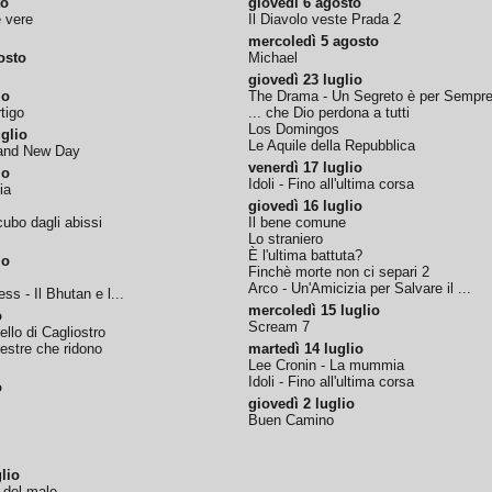
to
giovedì 6 agosto
e vere
Il Diavolo veste Prada 2
mercoledì 5 agosto
osto
Michael
giovedì 23 luglio
io
The Drama - Un Segreto è per Sempr
tigo
... che Dio perdona a tutti
Los Domingos
glio
Le Aquile della Repubblica
rand New Day
venerdì 17 luglio
io
Idoli - Fino all'ultima corsa
ia
giovedì 16 luglio
ubo dagli abissi
Il bene comune
Lo straniero
È l'ultima battuta?
io
Finchè morte non ci separi 2
Arco - Un'Amicizia per Salvare il ...
ss - Il Bhutan e l...
mercoledì 15 luglio
o
Scream 7
tello di Cagliostro
nestre che ridono
martedì 14 luglio
Lee Cronin - La mummia
Idoli - Fino all'ultima corsa
o
giovedì 2 luglio
Buen Camino
lio
o del male