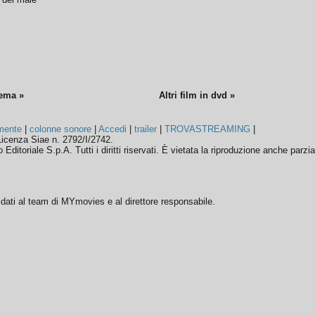
nema »
Altri film in dvd »
mente
|
colonne sonore
|
Accedi
|
trailer
|
TROVASTREAMING
|
icenza Siae n. 2792/I/2742.
ditoriale S.p.A. Tutti i diritti riservati. È vietata la riproduzione anche parzia
ffidati al team di MYmovies e al direttore responsabile.