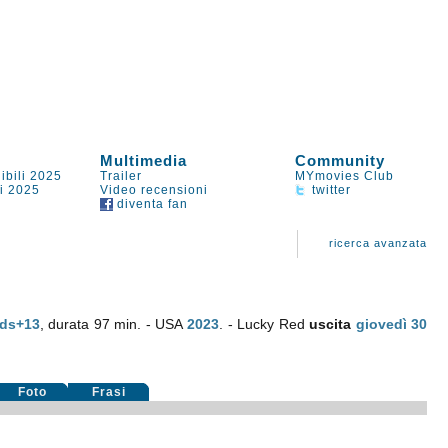
Multimedia
Community
ibili 2025
Trailer
MYmovies Club
li 2025
Video recensioni
twitter
diventa fan
ricerca avanzata
ids+13
, durata 97 min. - USA
2023
. - Lucky Red
uscita
giovedì 30
Foto
Frasi