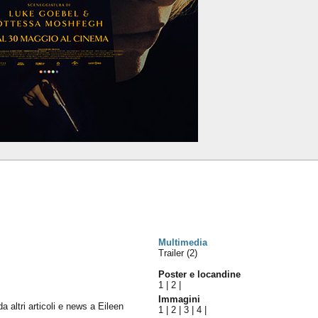
Multimedia
Trailer (2)
Poster e locandine
1
|
2
|
Immagini
da altri articoli e news a Eileen
1
|
2
|
3
|
4
|