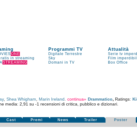
aming
Programmi TV
Attualità
VIES
ONE
Digitale Terrestre
Serie tv imperd
gratis in streaming
Sky
Film imperdibi
A
STREAMING
Domani in TV
Box Office
ay
,
Shea Whigham
,
Marin Ireland
.
continua»
Drammatico
,
Ratings:
K
one media:
2,91
su
-1
recensioni di critica, pubblico e dizionari.
Cast
Premi
News
Trailer
Poster