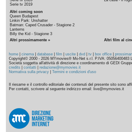
Serie tv 2019
Altri coming soon
Queen Budapest
Linkin Park: Unshatter
Batman: Caped Crusader - Stagione 2
Lanterns
Billy the Kid - Stagione 3
Altri prossimamente »
Altri film al ci
home
|
cinema
|
database
|
film
|
uscite
|
dvd
|
tv
|
box office
|
prossima
Copyright© 2000 - 2026 MYmovies® Mo-Net s.r.l. P.IVA: 05056400483 L
Società soggetta all'attività di direzione e coordinamento di GEDI Gruppo E
credits
|
contatti
|
redazione@mymovies.it
Normativa sulla privacy
|
Termini e condizioni d'uso
Il riesame e il controllo editoriale dei contenuti del presente sito sono a
Per contatti, scrivere al seguente indirizzo email: live@mymovies.it