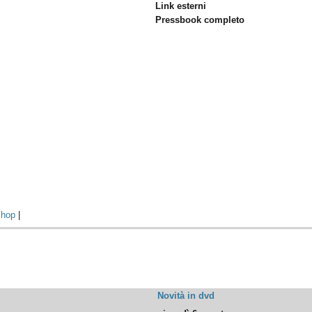
Link esterni
Pressbook completo
hop
|
Novità in dvd