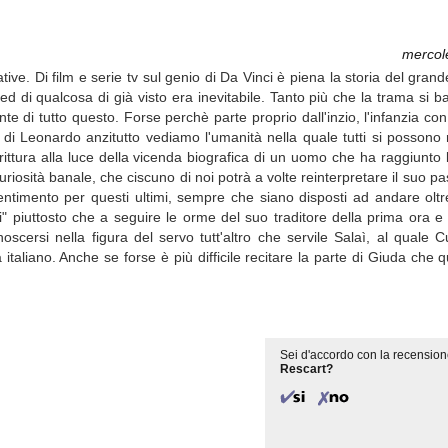
mercol
ve. Di film e serie tv sul genio di Da Vinci è piena la storia del gran
d di qualcosa di già visto era inevitabile. Tanto più che la trama si b
e di tutto questo. Forse perchè parte proprio dall'inzio, l'infanzia con 
, di Leonardo anzitutto vediamo l'umanità nella quale tutti si possono 
addirittura alla luce della vicenda biografica di un uomo che ha raggiunto
curiosità banale, che ciscuno di noi potrà a volte reinterpretare il suo pa
ntimento per questi ultimi, sempre che siano disposti ad andare oltr
i" piuttosto che a seguire le orme del suo traditore della prima ora e 
cersi nella figura del servo tutt'altro che servile Salaì, al quale 
a italiano. Anche se forse è più difficile recitare la parte di Giuda che 
Sei d'accordo con la recension
Rescart?