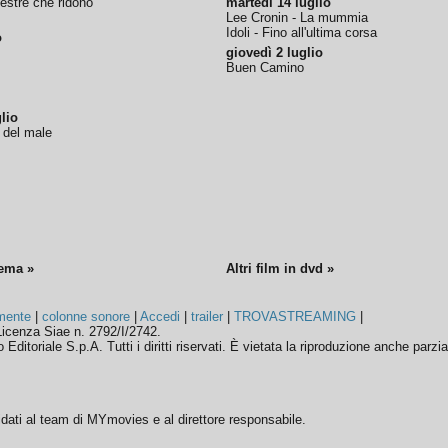
nestre che ridono
martedì 14 luglio
Lee Cronin - La mummia
Idoli - Fino all'ultima corsa
o
giovedì 2 luglio
Buen Camino
lio
o del male
nema »
Altri film in dvd »
mente
|
colonne sonore
|
Accedi
|
trailer
|
TROVASTREAMING
|
icenza Siae n. 2792/I/2742.
ditoriale S.p.A. Tutti i diritti riservati. È vietata la riproduzione anche parzia
ffidati al team di MYmovies e al direttore responsabile.