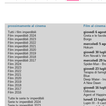
prossimamente al cinema
Film al cinema
Tutti i film imperdibili
giovedì 6 agos
Film imperdibili 2024
Greta e le favol
Film imperdibili 2023
Borgo
Film imperdibili 2022
mercoledì 5 ag
Film imperdibili 2021
Hokum
Film imperdibili 2020
giovedì 30 lugl
Film imperdibili 2019
Kim Novak's Ver
Film imperdibili 2018
Film imperdibili 2017
mercoledì 29 lu
Film 2024
Spider-Man - B
Film 2023
giovedì 23 lugl
Film 2022
Terapia di famigl
Film 2021
Blue
Film 2020
Deep Water - Inc
Film 2019
A New Dawn
Film 2018
giovedì 16 lugl
Film 2017
Odissea
Film 2016
Agent of Happine
Tutte le serie tv imperdibili
lunedì 13 lugli
Serie tv imperdibili 2024
Lupin III - Il cas
Serie tv imperdibili 2023