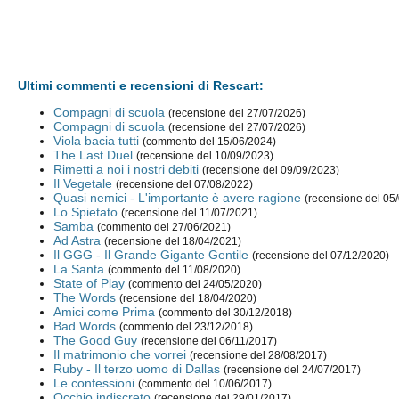
Ultimi commenti e recensioni di Rescart:
Compagni di scuola
(recensione del 27/07/2026)
Compagni di scuola
(recensione del 27/07/2026)
Viola bacia tutti
(commento del 15/06/2024)
The Last Duel
(recensione del 10/09/2023)
Rimetti a noi i nostri debiti
(recensione del 09/09/2023)
Il Vegetale
(recensione del 07/08/2022)
Quasi nemici - L'importante è avere ragione
(recensione del 05
Lo Spietato
(recensione del 11/07/2021)
Samba
(commento del 27/06/2021)
Ad Astra
(recensione del 18/04/2021)
Il GGG - Il Grande Gigante Gentile
(recensione del 07/12/2020)
La Santa
(commento del 11/08/2020)
State of Play
(commento del 24/05/2020)
The Words
(recensione del 18/04/2020)
Amici come Prima
(commento del 30/12/2018)
Bad Words
(commento del 23/12/2018)
The Good Guy
(recensione del 06/11/2017)
Il matrimonio che vorrei
(recensione del 28/08/2017)
Ruby - Il terzo uomo di Dallas
(recensione del 24/07/2017)
Le confessioni
(commento del 10/06/2017)
Occhio indiscreto
(recensione del 29/01/2017)