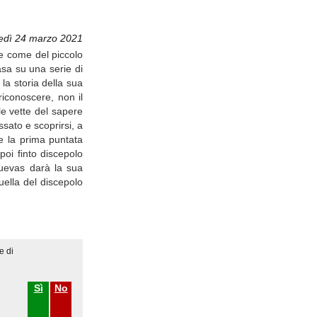
edì 24 marzo 2021
de come del piccolo
asa su una serie di
la storia della sua
riconoscere, non il
 le vette del sapere
ssato e scoprirsi, a
e la prima puntata
poi finto discepolo
Cuevas darà la sua
quella del discepolo
e di
Sì
No