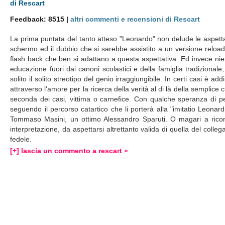
di Rescart
Feedback: 8515 |
altri commenti e recensioni di Rescart
La prima puntata del tanto atteso "Leonardo" non delude le aspettati
schermo ed il dubbio che si sarebbe assistito a un versione reloade
flash back che ben si adattano a questa aspettativa. Ed invece nient
educazione fuori dai canoni scolastici e della famiglia tradizionale
solito il solito streotipo del genio irraggiungibile. In certi casi è 
attraverso l'amore per la ricerca della verità al di là della semplice 
seconda dei casi, vittima o carnefice. Con qualche speranza di pe
seguendo il percorso catartico che li porterà alla "imitatio Leonard
Tommaso Masini, un ottimo Alessandro Sparuti. O magari a riconos
interpretazione, da aspettarsi altrettanto valida di quella del colleg
fedele.
[+] lascia un commento a rescart »