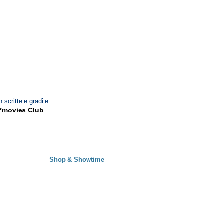
n scritte e gradite
Ymovies Club
.
Shop & Showtime