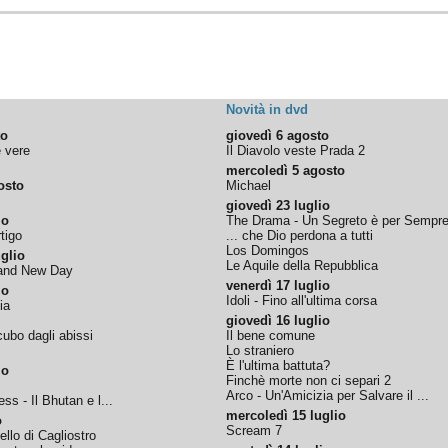
Novità in dvd
to
giovedì 6 agosto
e vere
Il Diavolo veste Prada 2
mercoledì 5 agosto
osto
Michael
giovedì 23 luglio
io
The Drama - Un Segreto è per Sempr
tigo
... che Dio perdona a tutti
Los Domingos
glio
Le Aquile della Repubblica
rand New Day
venerdì 17 luglio
io
Idoli - Fino all'ultima corsa
ia
giovedì 16 luglio
ubo dagli abissi
Il bene comune
Lo straniero
È l'ultima battuta?
io
Finchè morte non ci separi 2
Arco - Un'Amicizia per Salvare il ...
ss - Il Bhutan e l...
mercoledì 15 luglio
o
Scream 7
tello di Cagliostro