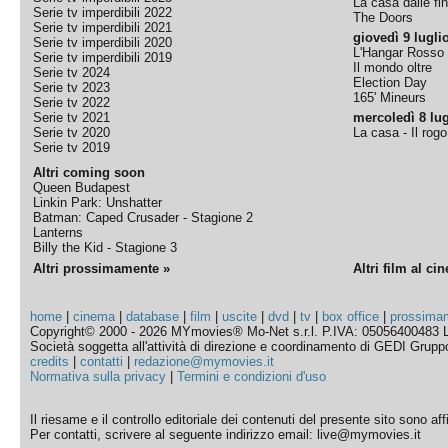
La casa dalle fi
Serie tv imperdibili 2022
The Doors
Serie tv imperdibili 2021
giovedì 9 lugli
Serie tv imperdibili 2020
L'Hangar Rosso
Serie tv imperdibili 2019
Il mondo oltre
Serie tv 2024
Election Day
Serie tv 2023
165' Mineurs
Serie tv 2022
Serie tv 2021
mercoledì 8 lug
Serie tv 2020
La casa - Il rog
Serie tv 2019
Altri coming soon
Queen Budapest
Linkin Park: Unshatter
Batman: Caped Crusader - Stagione 2
Lanterns
Billy the Kid - Stagione 3
Altri prossimamente »
Altri film al ci
home
|
cinema
|
database
|
film
|
uscite
|
dvd
|
tv
|
box office
|
prossima
Copyright© 2000 - 2026 MYmovies® Mo-Net s.r.l. P.IVA: 05056400483 L
Società soggetta all'attività di direzione e coordinamento di GEDI Gruppo E
credits
|
contatti
|
redazione@mymovies.it
Normativa sulla privacy
|
Termini e condizioni d'uso
Il riesame e il controllo editoriale dei contenuti del presente sito sono a
Per contatti, scrivere al seguente indirizzo email: live@mymovies.it