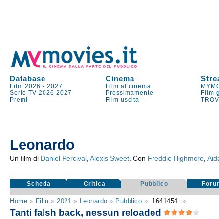
Database
Cinema
Stre
Film 2026
-
2027
Film al cinema
MYMO
Serie TV
2026
2027
Prossimamente
Film 
Premi
Film uscita
TROV
Leonardo
Un film di
Daniel Percival
,
Alexis Sweet
. Con
Freddie Highmore
,
Aid
Scheda
Critica
Pubblico
Foru
Home
»
Film
»
2021
»
Leonardo
»
Pubblico
»
1641454
»
Tanti falsh back, nessun reloaded