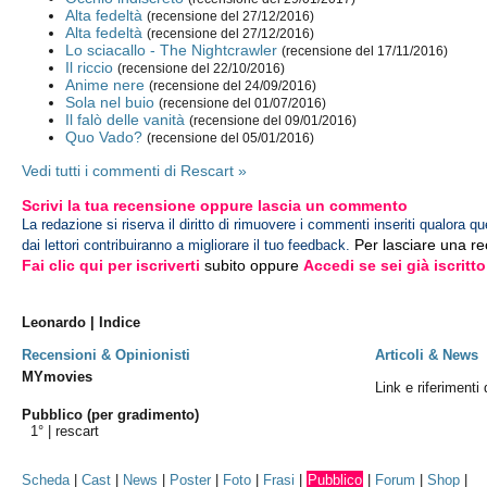
Alta fedeltà
(recensione del 27/12/2016)
Alta fedeltà
(recensione del 27/12/2016)
Lo sciacallo - The Nightcrawler
(recensione del 17/11/2016)
Il riccio
(recensione del 22/10/2016)
Anime nere
(recensione del 24/09/2016)
Sola nel buio
(recensione del 01/07/2016)
Il falò delle vanità
(recensione del 09/01/2016)
Quo Vado?
(recensione del 05/01/2016)
Vedi tutti i commenti di Rescart »
Scrivi la tua recensione oppure lascia un commento
La redazione si riserva il diritto di rimuovere i commenti inseriti qualora qu
Per lasciare una r
dai lettori contribuiranno a migliorare il tuo feedback.
Fai clic qui per iscriverti
subito oppure
Accedi se sei già iscritto
Leonardo | Indice
Recensioni & Opinionisti
Articoli & News
MYmovies
Link e riferimenti
Pubblico (per gradimento)
1° |
rescart
Scheda
|
Cast
|
News
|
Poster
|
Foto
|
Frasi
|
Pubblico
|
Forum
|
Shop
|