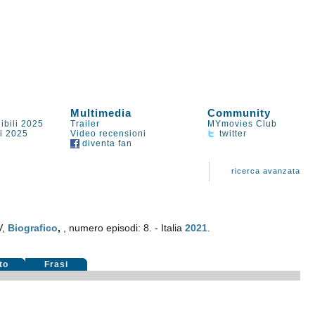
Multimedia
Community
ibili 2025
Trailer
MYmovies Club
li 2025
Video recensioni
twitter
diventa fan
ricerca avanzata
V,
Biografico
,
, numero episodi: 8. - Italia
2021
.
to
Frasi