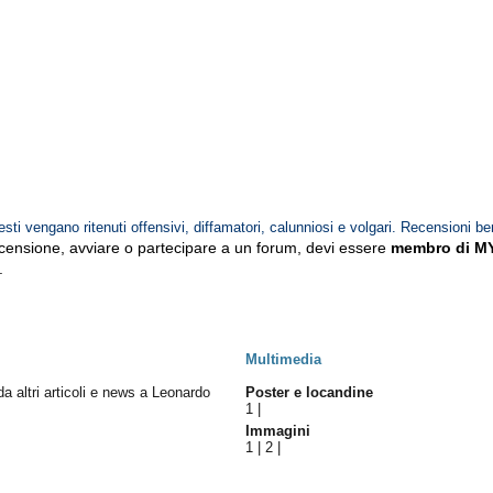
esti vengano ritenuti offensivi, diffamatori, calunniosi e volgari. Recensioni be
ecensione, avviare o partecipare a un forum, devi essere
membro di M
.
Multimedia
 da altri articoli e news a Leonardo
Poster e locandine
1
|
Immagini
1
|
2
|