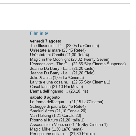
Film in tv
venerdì 7 agosto
The Illusionist - L'...
(
23,05
La7Cinema
)
Un'estate al mare
(
23,45
Rete4
)
Un'estate ai Caraibi
(
21,30
Rete4
)
Magic in the Moonlight
(
23,02
Twenty Seven
)
L'evocazione - The C...
(
22,35
Sky Cinema Suspence
)
e
Jeanne Du Barry - La...
(
21,20
Cielo
)
Jeanne Du Barry - La...
(
21,20
Cielo
)
Julie & Julia
(
1,05
La7Cinema
)
La vita è una cosa m...
(
22,55
Sky Cinema 1
)
Casablanca
(
21,10
Rai Movie
)
L'arma dell'inganno ...
(
23,10
Iris
)
sabato 8 agosto
La forma dell'acqua ...
(
21,15
La7Cinema
)
Schegge di paura
(
23,45
Rete4
)
Smokin' Aces
(
21,10
Canale 20
)
Van Helsing
(
1,21
Canale 20
)
Ritorno al futuro
(
21,20
Italia 1
)
Assassinio a Venezia
(
21,15
Sky Cinema 1
)
Magic Mike
(
1,30
La7Cinema
)
Per qualche dollaro ...
(
21,30
RaiTre
)