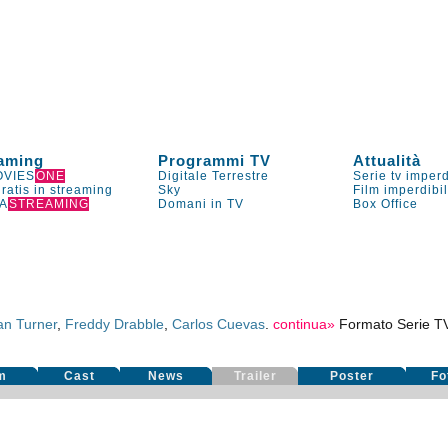
aming
Programmi TV
Attualità
VIES
ONE
Digitale Terrestre
Serie tv imperd
gratis in streaming
Sky
Film imperdibi
A
STREAMING
Domani in TV
Box Office
an Turner
,
Freddy Drabble
,
Carlos Cuevas
.
continua»
Formato Serie T
m
Cast
News
Trailer
Poster
Fo