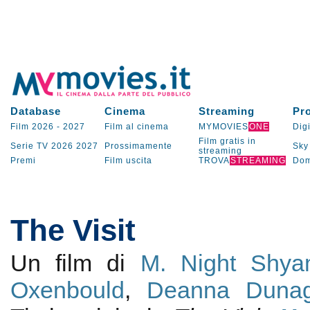
Database
Cinema
Streaming
Pr
Film 2026
-
2027
Film al cinema
MYMOVIES
ONE
Digi
Film gratis in
Serie TV
2026
2027
Prossimamente
Sky
streaming
Premi
Film uscita
TROVA
STREAMING
Dom
The Visit
Un film di
M. Night Shya
Oxenbould
,
Deanna Duna