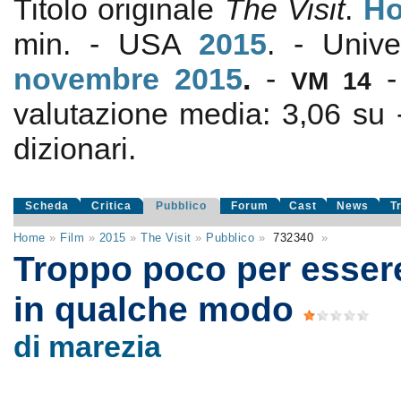
Titolo originale
The Visit
.
Ho
min. - USA
2015
. - Univ
novembre 2015
.
-
VM 14
valutazione media:
3,06
su
dizionari.
Scheda
Critica
Pubblico
Forum
Cast
News
T
Home
»
Film
»
2015
»
The Visit
»
Pubblico
»
732340
»
Troppo poco per essere
in qualche modo
di marezia