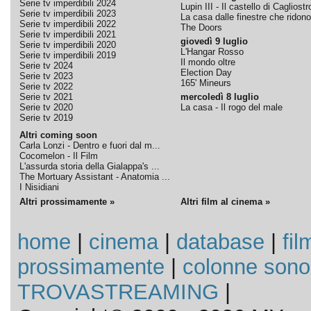
Serie tv imperdibili 2024
Lupin III - Il castello di Cagliostr
Serie tv imperdibili 2023
La casa dalle finestre che ridono
Serie tv imperdibili 2022
The Doors
Serie tv imperdibili 2021
giovedì 9 luglio
Serie tv imperdibili 2020
L'Hangar Rosso
Serie tv imperdibili 2019
Il mondo oltre
Serie tv 2024
Election Day
Serie tv 2023
165' Mineurs
Serie tv 2022
Serie tv 2021
mercoledì 8 luglio
Serie tv 2020
La casa - Il rogo del male
Serie tv 2019
Altri coming soon
Carla Lonzi - Dentro e fuori dal m...
Cocomelon - Il Film
L'assurda storia della Gialappa's ...
The Mortuary Assistant - Anatomia ...
I Nisidiani
Altri prossimamente »
Altri film al cinema »
home
|
cinema
|
database
|
fil
prossimamente
|
colonne sono
TROVASTREAMING
|