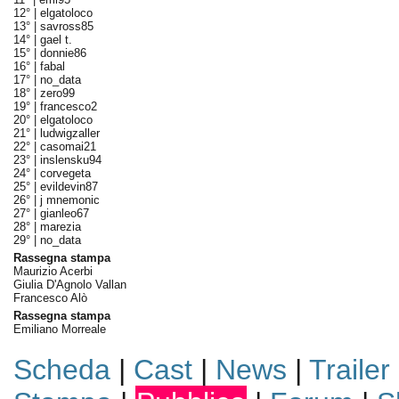
12° |
elgatoloco
13° |
savross85
14° |
gael t.
15° |
donnie86
16° |
fabal
17° |
no_data
18° |
zero99
19° |
francesco2
20° |
elgatoloco
21° |
ludwigzaller
22° |
casomai21
23° |
inslensku94
24° |
corvegeta
25° |
evildevin87
26° |
j mnemonic
27° |
gianleo67
28° |
marezia
29° |
no_data
Rassegna stampa
Maurizio Acerbi
Giulia D'Agnolo Vallan
Francesco Alò
Rassegna stampa
Emiliano Morreale
Scheda
|
Cast
|
News
|
Trailer