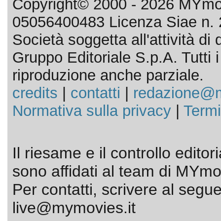
Copyright© 2000 - 2026 MYmov
05056400483 Licenza Siae n. 
Società soggetta all'attività d
Gruppo Editoriale S.p.A. Tutti i d
riproduzione anche parziale.
credits
|
contatti
|
redazione@m
Normativa sulla privacy
|
Termi
Il riesame e il controllo editor
sono affidati al team di MYmov
Per contatti, scrivere al segue
live@mymovies.it