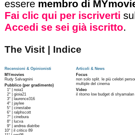
essere
membro di MYmovie
Fai clic qui per iscriverti
su
Accedi se sei già iscritto
.
The Visit | Indice
Recensioni & Opinionisti
Articoli & News
MYmovies
Focus
Rudy Salvagnini
non solo split. le più celebri perso
multiple del cinema
Pubblico (per gradimento)
1° |
noia1
Video
2° |
gioia21
il ritorno low budget di shyamalan
3° |
laurence316
4° |
jaylee
5° |
cinestabe
6° |
ralphscott
7° |
cinebura
8° |
lucva
9° |
andrea diatribe
10° |
il critico 89
11° |
emi95