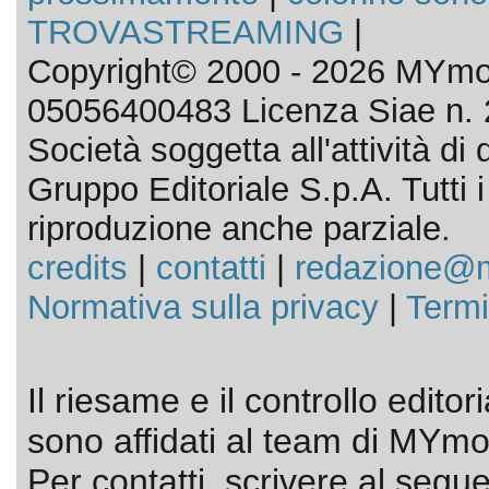
TROVASTREAMING
|
Copyright© 2000 - 2026 MYmov
05056400483 Licenza Siae n. 
Società soggetta all'attività d
Gruppo Editoriale S.p.A. Tutti i d
riproduzione anche parziale.
credits
|
contatti
|
redazione@m
Normativa sulla privacy
|
Termi
Il riesame e il controllo editor
sono affidati al team di MYmov
Per contatti, scrivere al segue