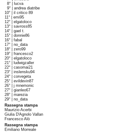
8° |
lucva
9° |
andrea diatribe
10° |
il critico 89
11° |
emi95
12° |
elgatoloco
13° |
savross85
14° |
gael t.
15° |
donnie86
16° |
fabal
17° |
no_data
18° |
zero99
19° |
francesco2
20° |
elgatoloco
21° |
ludwigzaller
22° |
casomai21
23° |
inslensku94
24° |
corvegeta
25° |
evildevin87
26° |
j mnemonic
27° |
gianleo67
28° |
marezia
29° |
no_data
Rassegna stampa
Maurizio Acerbi
Giulia D'Agnolo Vallan
Francesco Alò
Rassegna stampa
Emiliano Morreale