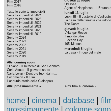
giovedì 16 luglio
Film 2017
Odissea
Film 2016
Agent of Happiness - Il Bhutan e 
Tutte le serie tv imperdibili
lunedì 13 luglio
Serie tv imperdibili 2024
Lupin III - Il castello di Cagliostr
Serie tv imperdibili 2023
La casa dalle finestre che ridono
Serie tv imperdibili 2022
The Doors
Serie tv imperdibili 2021
giovedì 9 luglio
Serie tv imperdibili 2020
L'Hangar Rosso
Serie tv imperdibili 2019
Il mondo oltre
Serie tv 2024
Election Day
Serie tv 2023
165' Mineurs
Serie tv 2022
Serie tv 2021
mercoledì 8 luglio
Serie tv 2020
La casa - Il rogo del male
Serie tv 2019
Altri coming soon
'O Sang - Il miracolo di San Gennaro
Carlo Acutis - Il giovane santo
Carla Lonzi - Dentro e fuori dal m...
Cocomelon - Il Film
L'assurda storia della Gialappa's ...
Altri prossimamente »
Altri film al cinema »
home
|
cinema
|
database
|
fil
prossimamente
|
colonne sono