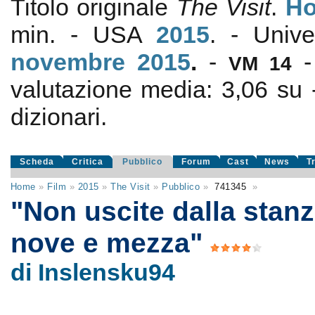
Titolo originale
The Visit
.
Ho
min. - USA
2015
. - Univ
novembre 2015
.
-
VM 14
valutazione media:
3,06
su
dizionari.
Scheda
Critica
Pubblico
Forum
Cast
News
T
Home
»
Film
»
2015
»
The Visit
»
Pubblico
»
741345
»
"Non uscite dalla stan
nove e mezza"
di Inslensku94