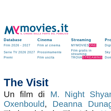
Database
Cinema
Streaming
Pr
Film 2026
-
2027
Film al cinema
MYMOVIES
ONE
Digi
Film gratis in
Serie TV
2026
2027
Prossimamente
Sky
streaming
Premi
Film uscita
TROVA
STREAMING
Dom
The Visit
Un film di
M. Night Shya
Oxenbould
,
Deanna Duna