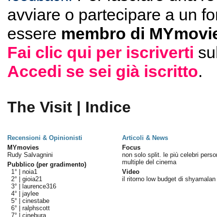
avviare o partecipare a un f
essere
membro di MYmovie
Fai clic qui per iscriverti
su
Accedi se sei già iscritto
.
The Visit | Indice
Recensioni & Opinionisti
Articoli & News
MYmovies
Focus
Rudy Salvagnini
non solo split. le più celebri perso
multiple del cinema
Pubblico (per gradimento)
1° |
noia1
Video
2° |
gioia21
il ritorno low budget di shyamalan
3° |
laurence316
4° |
jaylee
5° |
cinestabe
6° |
ralphscott
7° |
cinebura