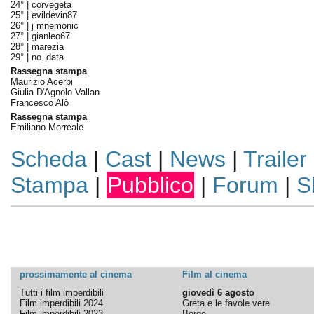
24° |
corvegeta
25° |
evildevin87
26° |
j mnemonic
27° |
gianleo67
28° |
marezia
29° |
no_data
Rassegna stampa
Maurizio Acerbi
Giulia D'Agnolo Vallan
Francesco Alò
Rassegna stampa
Emiliano Morreale
Scheda
|
Cast
|
News
|
Trailer
Stampa
|
Pubblico
|
Forum
|
S
prossimamente al cinema
Film al cinema
Tutti i film imperdibili
giovedì 6 agosto
Film imperdibili 2024
Greta e le favole vere
Film imperdibili 2023
Borgo