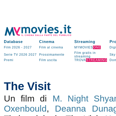
Database
Cinema
Streaming
Pr
Film 2026
-
2027
Film al cinema
MYMOVIES
ONE
Digi
Film gratis in
Serie TV
2026
2027
Prossimamente
Sky
streaming
Premi
Film uscita
TROVA
STREAMING
Dom
The Visit
Un film di
M. Night Shya
Oxenbould
,
Deanna Duna