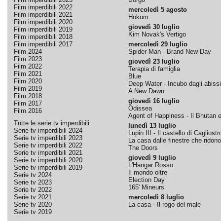
Film imperdibili 2022
mercoledì 5 agosto
Film imperdibili 2021
Hokum
Film imperdibili 2020
giovedì 30 luglio
Film imperdibili 2019
Kim Novak's Vertigo
Film imperdibili 2018
Film imperdibili 2017
mercoledì 29 luglio
Film 2024
Spider-Man - Brand New Day
Film 2023
giovedì 23 luglio
Film 2022
Terapia di famiglia
Film 2021
Blue
Film 2020
Deep Water - Incubo dagli abissi
Film 2019
A New Dawn
Film 2018
giovedì 16 luglio
Film 2017
Odissea
Film 2016
Agent of Happiness - Il Bhutan e 
Tutte le serie tv imperdibili
lunedì 13 luglio
Serie tv imperdibili 2024
Lupin III - Il castello di Cagliostr
Serie tv imperdibili 2023
La casa dalle finestre che ridono
Serie tv imperdibili 2022
The Doors
Serie tv imperdibili 2021
giovedì 9 luglio
Serie tv imperdibili 2020
L'Hangar Rosso
Serie tv imperdibili 2019
Il mondo oltre
Serie tv 2024
Election Day
Serie tv 2023
165' Mineurs
Serie tv 2022
Serie tv 2021
mercoledì 8 luglio
Serie tv 2020
La casa - Il rogo del male
Serie tv 2019