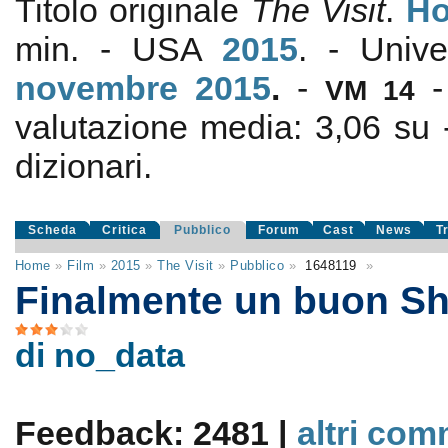
Titolo originale
The Visit
.
Ho
min. - USA
2015
. - Univ
novembre 2015
.
-
VM 14
valutazione media:
3,06
su
dizionari.
Scheda
Critica
Pubblico
Forum
Cast
News
T
Home
»
Film
»
2015
»
The Visit
»
Pubblico
»
1648119
»
Finalmente un buon S
di no_data
Feedback: 2481 |
altri com