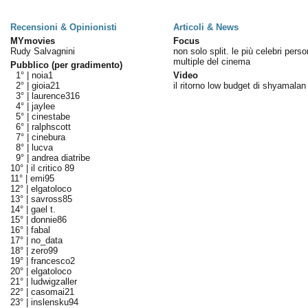
Recensioni & Opinionisti
Articoli & News
MYmovies
Focus
Rudy Salvagnini
non solo split. le più celebri perso
multiple del cinema
Pubblico (per gradimento)
1° |
noia1
Video
2° |
gioia21
il ritorno low budget di shyamalan
3° |
laurence316
4° |
jaylee
5° |
cinestabe
6° |
ralphscott
7° |
cinebura
8° |
lucva
9° |
andrea diatribe
10° |
il critico 89
11° |
emi95
12° |
elgatoloco
13° |
savross85
14° |
gael t.
15° |
donnie86
16° |
fabal
17° |
no_data
18° |
zero99
19° |
francesco2
20° |
elgatoloco
21° |
ludwigzaller
22° |
casomai21
23° |
inslensku94