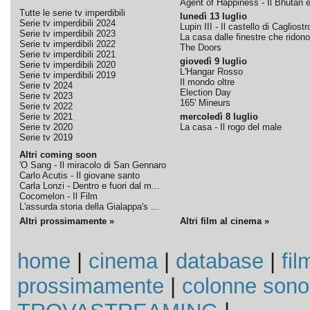
Agent of Happiness - Il Bhutan e 
Tutte le serie tv imperdibili
lunedì 13 luglio
Serie tv imperdibili 2024
Lupin III - Il castello di Cagliostr
Serie tv imperdibili 2023
La casa dalle finestre che ridono
Serie tv imperdibili 2022
The Doors
Serie tv imperdibili 2021
giovedì 9 luglio
Serie tv imperdibili 2020
L'Hangar Rosso
Serie tv imperdibili 2019
Il mondo oltre
Serie tv 2024
Election Day
Serie tv 2023
165' Mineurs
Serie tv 2022
Serie tv 2021
mercoledì 8 luglio
Serie tv 2020
La casa - Il rogo del male
Serie tv 2019
Altri coming soon
'O Sang - Il miracolo di San Gennaro
Carlo Acutis - Il giovane santo
Carla Lonzi - Dentro e fuori dal m...
Cocomelon - Il Film
L'assurda storia della Gialappa's ...
Altri prossimamente »
Altri film al cinema »
home
|
cinema
|
database
|
fil
prossimamente
|
colonne sono