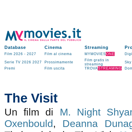
Database
Cinema
Streaming
Pr
Film 2026
-
2027
Film al cinema
MYMOVIES
ONE
Digi
Film gratis in
Serie TV
2026
2027
Prossimamente
Sky
streaming
Premi
Film uscita
TROVA
STREAMING
Dom
The Visit
Un film di
M. Night Shya
Oxenbould
,
Deanna Duna