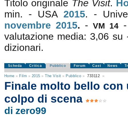
Titolo originale
The Visit
.
Ho
min. - USA
2015
. - Univ
novembre 2015
.
-
VM 14
valutazione media:
3,06
su
dizionari.
Scheda
Critica
Pubblico
Forum
Cast
News
T
Home
»
Film
»
2015
»
The Visit
»
Pubblico
»
733112
»
Finale molto bello con 
colpo di scena
di zero99