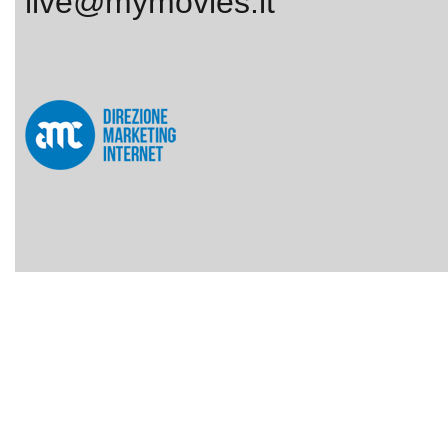
live@mymovies.it