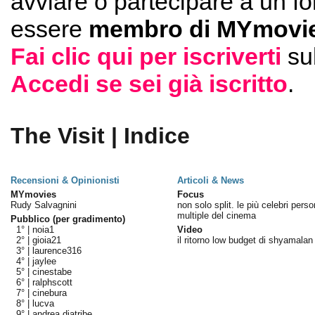
avviare o partecipare a un f
essere
membro di MYmovie
Fai clic qui per iscriverti
su
Accedi se sei già iscritto
.
The Visit | Indice
Recensioni & Opinionisti
Articoli & News
MYmovies
Focus
Rudy Salvagnini
non solo split. le più celebri perso
multiple del cinema
Pubblico (per gradimento)
1° |
noia1
Video
2° |
gioia21
il ritorno low budget di shyamalan
3° |
laurence316
4° |
jaylee
5° |
cinestabe
6° |
ralphscott
7° |
cinebura
8° |
lucva
9° |
andrea diatribe