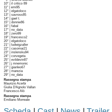
10° |
il critico 89
11° |
emi95
12° |
elgatoloco
13° |
savross85
14° |
gael t.
15° |
donnie86
16° |
fabal
17° |
no_data
18° |
zero99
19° |
francesco2
20° |
elgatoloco
21° |
ludwigzaller
22° |
casomai21
23° |
inslensku94
24° |
corvegeta
25° |
evildevin87
26° |
j mnemonic
27° |
gianleo67
28° |
marezia
29° |
no_data
Rassegna stampa
Maurizio Acerbi
Giulia D'Agnolo Vallan
Francesco Alò
Rassegna stampa
Emiliano Morreale
Scheda
|
Cast
|
News
|
Trailer