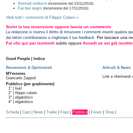
Animali notturni
(recensione del 23/11/2016)
Fai bei sogni
(recensione del 17/11/2016)
Vedi tutti i commenti di Filippo Catani »
Scrivi la tua recensione oppure lascia un commento
La redazione si riserva il diritto di rimuovere i commenti inseriti qualora qu
Per lasciare una r
dai lettori contribuiranno a migliorare il tuo feedback.
Fai clic qui per iscriverti
subito oppure
Accedi se sei già iscritto
Good People | Indice
Recensioni & Opinionisti
Articoli & News
MYmovies
Link e riferimenti
Giancarlo Zappoli
Pubblico (per gradimento)
1° |
liuk!
2° |
filippo catani
3° |
elgatoloco
4° |
elgatoloco
Scheda
|
Cast
|
News
|
Trailer
|
Frasi
|
Pubblico
|
Forum
|
Shop
|