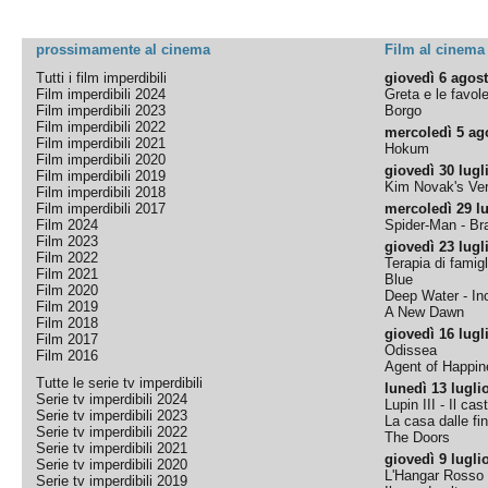
prossimamente al cinema
Film al cinema
Tutti i film imperdibili
giovedì 6 agos
Film imperdibili 2024
Greta e le favol
Film imperdibili 2023
Borgo
Film imperdibili 2022
mercoledì 5 ag
Film imperdibili 2021
Hokum
Film imperdibili 2020
giovedì 30 lugl
Film imperdibili 2019
Kim Novak's Ver
Film imperdibili 2018
Film imperdibili 2017
mercoledì 29 lu
Film 2024
Spider-Man - B
Film 2023
giovedì 23 lugl
Film 2022
Terapia di famigl
Film 2021
Blue
Film 2020
Deep Water - Inc
Film 2019
A New Dawn
Film 2018
giovedì 16 lugl
Film 2017
Odissea
Film 2016
Agent of Happine
Tutte le serie tv imperdibili
lunedì 13 lugli
Serie tv imperdibili 2024
Lupin III - Il cas
Serie tv imperdibili 2023
La casa dalle fi
Serie tv imperdibili 2022
The Doors
Serie tv imperdibili 2021
giovedì 9 lugli
Serie tv imperdibili 2020
L'Hangar Rosso
Serie tv imperdibili 2019