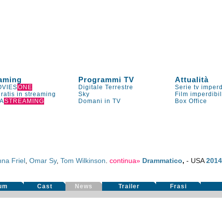
aming
Programmi TV
Attualità
VIES
ONE
Digitale Terrestre
Serie tv imperd
gratis in streaming
Sky
Film imperdibi
A
STREAMING
Domani in TV
Box Office
na Friel
,
Omar Sy
,
Tom Wilkinson
.
continua»
Drammatico
,
- USA
201
um
Cast
News
Trailer
Frasi