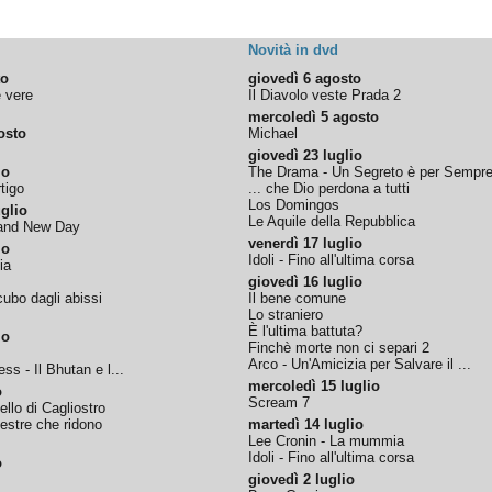
Novità in dvd
to
giovedì 6 agosto
e vere
Il Diavolo veste Prada 2
mercoledì 5 agosto
osto
Michael
giovedì 23 luglio
io
The Drama - Un Segreto è per Sempr
tigo
... che Dio perdona a tutti
Los Domingos
glio
Le Aquile della Repubblica
rand New Day
venerdì 17 luglio
io
Idoli - Fino all'ultima corsa
ia
giovedì 16 luglio
ubo dagli abissi
Il bene comune
Lo straniero
È l'ultima battuta?
io
Finchè morte non ci separi 2
Arco - Un'Amicizia per Salvare il ...
ss - Il Bhutan e l...
mercoledì 15 luglio
o
Scream 7
tello di Cagliostro
nestre che ridono
martedì 14 luglio
Lee Cronin - La mummia
Idoli - Fino all'ultima corsa
o
giovedì 2 luglio