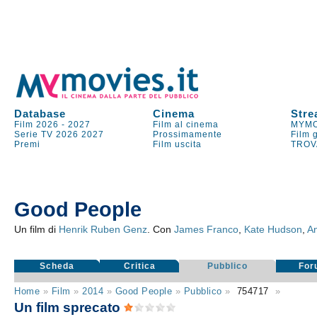
Database
Cinema
Stre
Film 2026
-
2027
Film al cinema
MYMO
Serie TV
2026
2027
Prossimamente
Film 
Premi
Film uscita
TROV
Good People
Un film di
Henrik Ruben Genz
. Con
James Franco
,
Kate Hudson
,
An
Scheda
Critica
Pubblico
For
Home
»
Film
»
2014
»
Good People
»
Pubblico
»
754717
»
Un film sprecato