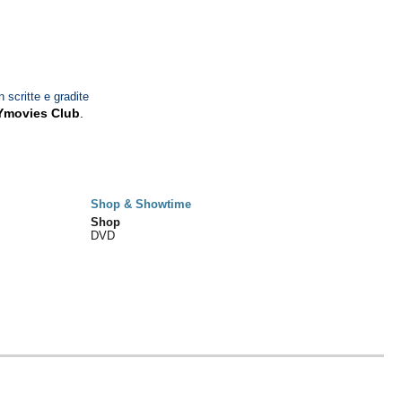
n scritte e gradite
Ymovies Club
.
Shop & Showtime
Shop
DVD