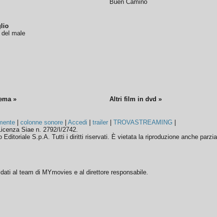
Buen Camino
lio
o del male
nema »
Altri film in dvd »
mente
|
colonne sonore
|
Accedi
|
trailer
|
TROVASTREAMING
|
icenza Siae n. 2792/I/2742.
ditoriale S.p.A. Tutti i diritti riservati. È vietata la riproduzione anche parzia
ffidati al team di MYmovies e al direttore responsabile.