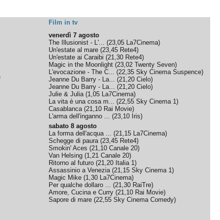
Film in tv
venerdì 7 agosto
The Illusionist - L'...
(
23,05
La7Cinema
)
Un'estate al mare
(
23,45
Rete4
)
Un'estate ai Caraibi
(
21,30
Rete4
)
Magic in the Moonlight
(
23,02
Twenty Seven
)
L'evocazione - The C...
(
22,35
Sky Cinema Suspence
)
e
Jeanne Du Barry - La...
(
21,20
Cielo
)
Jeanne Du Barry - La...
(
21,20
Cielo
)
Julie & Julia
(
1,05
La7Cinema
)
La vita è una cosa m...
(
22,55
Sky Cinema 1
)
Casablanca
(
21,10
Rai Movie
)
L'arma dell'inganno ...
(
23,10
Iris
)
sabato 8 agosto
La forma dell'acqua ...
(
21,15
La7Cinema
)
Schegge di paura
(
23,45
Rete4
)
Smokin' Aces
(
21,10
Canale 20
)
Van Helsing
(
1,21
Canale 20
)
Ritorno al futuro
(
21,20
Italia 1
)
Assassinio a Venezia
(
21,15
Sky Cinema 1
)
Magic Mike
(
1,30
La7Cinema
)
Per qualche dollaro ...
(
21,30
RaiTre
)
Amore, Cucina e Curry
(
21,10
Rai Movie
)
Sapore di mare
(
22,55
Sky Cinema Comedy
)