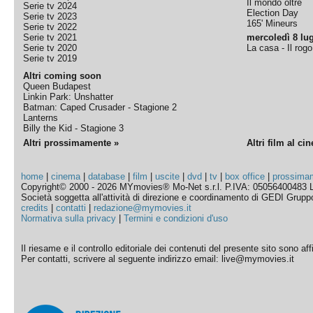
Il mondo oltre
Serie tv 2024
Election Day
Serie tv 2023
165' Mineurs
Serie tv 2022
Serie tv 2021
mercoledì 8 lug
Serie tv 2020
La casa - Il rog
Serie tv 2019
Altri coming soon
Queen Budapest
Linkin Park: Unshatter
Batman: Caped Crusader - Stagione 2
Lanterns
Billy the Kid - Stagione 3
Altri prossimamente »
Altri film al ci
home
|
cinema
|
database
|
film
|
uscite
|
dvd
|
tv
|
box office
|
prossima
Copyright© 2000 - 2026 MYmovies® Mo-Net s.r.l. P.IVA: 05056400483 L
Società soggetta all'attività di direzione e coordinamento di GEDI Gruppo E
credits
|
contatti
|
redazione@mymovies.it
Normativa sulla privacy
|
Termini e condizioni d'uso
Il riesame e il controllo editoriale dei contenuti del presente sito sono a
Per contatti, scrivere al seguente indirizzo email: live@mymovies.it