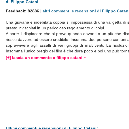
di Filippo Catani
Feedback: 82886 |
altri commenti e recensioni di Filippo Catan
Una giovane e indebitata coppia si impossessa di una valigetta di s
presto invischiati in un pericoloso regolamento di colpi.
A parte il dispiacere che si prova quando davanti a un più che disc
riesce davvero ad essere credibile. Insomma due persone comuni al
sopravvivere agli assalti di vari gruppi di malviventi. La risoluzi
Insomma l'unico pregio del film è che dura poco e poi uno può torn
[+] lascia un commento a filippo catani »
Ultimi commenti e recensioni di Filippo Catani: