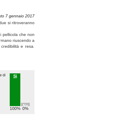
to 7 gennaio 2017
due si ritroveranno
i pellicola che non
formano riuscendo a
credibilità e resa.
e di
Sì
No
100%
0%