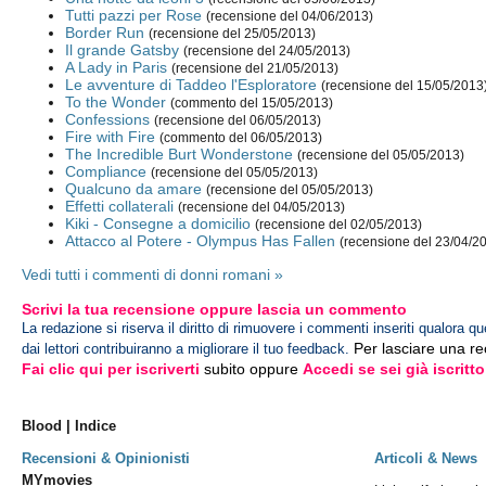
Tutti pazzi per Rose
(recensione del 04/06/2013)
Border Run
(recensione del 25/05/2013)
Il grande Gatsby
(recensione del 24/05/2013)
A Lady in Paris
(recensione del 21/05/2013)
Le avventure di Taddeo l'Esploratore
(recensione del 15/05/2013
To the Wonder
(commento del 15/05/2013)
Confessions
(recensione del 06/05/2013)
Fire with Fire
(commento del 06/05/2013)
The Incredible Burt Wonderstone
(recensione del 05/05/2013)
Compliance
(recensione del 05/05/2013)
Qualcuno da amare
(recensione del 05/05/2013)
Effetti collaterali
(recensione del 04/05/2013)
Kiki - Consegne a domicilio
(recensione del 02/05/2013)
Attacco al Potere - Olympus Has Fallen
(recensione del 23/04/2
Vedi tutti i commenti di donni romani »
Scrivi la tua recensione oppure lascia un commento
La redazione si riserva il diritto di rimuovere i commenti inseriti qualora qu
Per lasciare una r
dai lettori contribuiranno a migliorare il tuo feedback.
Fai clic qui per iscriverti
subito oppure
Accedi se sei già iscritto
Blood | Indice
Recensioni & Opinionisti
Articoli & News
MYmovies