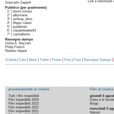
Link e riferimenti 
Giancarlo Zappoli
Pubblico (per gradimento)
1° |
donni romani
2° |
albymarat
3° |
ashtray_bliss
4° |
filippo catani
5° |
purplerain
6° |
claudiofedele93
7° |
carloalberto
Rassegna stampa
Giona A. Nazzaro
Philip French
Roberto Nepoti
Scheda
|
Cast
|
News
|
Trailer
|
Poster
|
Foto
|
Frasi
|
Rassegna Stampa
|
prossimamente al cinema
Film al cinema
Tutti i film imperdibili
giovedì 6 agos
Film imperdibili 2024
Greta e le favol
Film imperdibili 2023
Borgo
Film imperdibili 2022
mercoledì 5 ag
Film imperdibili 2021
Hokum