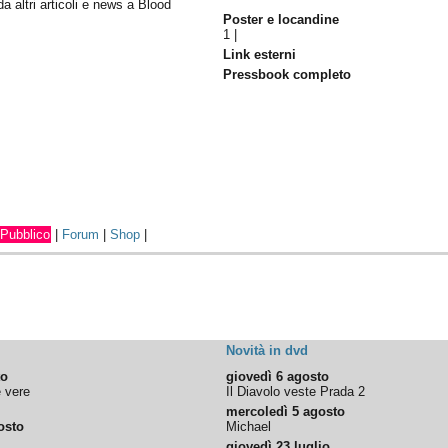
da altri articoli e news a Blood
Poster e locandine
1
|
Link esterni
Pressbook completo
Pubblico
|
Forum
|
Shop
|
Novità in dvd
to
giovedì 6 agosto
e vere
Il Diavolo veste Prada 2
mercoledì 5 agosto
osto
Michael
giovedì 23 luglio