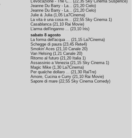
L'evocazione - The C...
(
22,35
Sky Cinema Suspence
)
e
Jeanne Du Barry - La...
(
21,20
Cielo
)
Jeanne Du Barry - La...
(
21,20
Cielo
)
Julie & Julia
(
1,05
La7Cinema
)
La vita è una cosa m...
(
22,55
Sky Cinema 1
)
Casablanca
(
21,10
Rai Movie
)
L'arma dell'inganno ...
(
23,10
Iris
)
sabato 8 agosto
La forma dell'acqua ...
(
21,15
La7Cinema
)
Schegge di paura
(
23,45
Rete4
)
Smokin' Aces
(
21,10
Canale 20
)
Van Helsing
(
1,21
Canale 20
)
Ritorno al futuro
(
21,20
Italia 1
)
Assassinio a Venezia
(
21,15
Sky Cinema 1
)
Magic Mike
(
1,30
La7Cinema
)
Per qualche dollaro ...
(
21,30
RaiTre
)
Amore, Cucina e Curry
(
21,10
Rai Movie
)
Sapore di mare
(
22,55
Sky Cinema Comedy
)