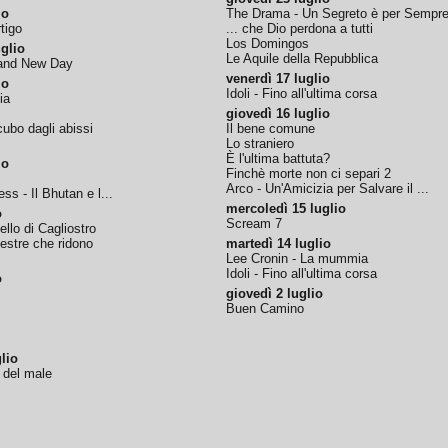
io
The Drama - Un Segreto è per Sempr
tigo
... che Dio perdona a tutti
Los Domingos
glio
Le Aquile della Repubblica
rand New Day
venerdì 17 luglio
io
Idoli - Fino all'ultima corsa
ia
giovedì 16 luglio
ubo dagli abissi
Il bene comune
Lo straniero
È l'ultima battuta?
io
Finchè morte non ci separi 2
Arco - Un'Amicizia per Salvare il ...
ss - Il Bhutan e l...
mercoledì 15 luglio
o
Scream 7
tello di Cagliostro
nestre che ridono
martedì 14 luglio
Lee Cronin - La mummia
Idoli - Fino all'ultima corsa
o
giovedì 2 luglio
Buen Camino
lio
o del male