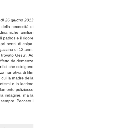
dì 26 giugno 2013
 della necessità di
 dinamiche familiari
 pathos e il rigore
pri sensi di colpa.
gazzina di 12 anni.
 trovato Gesù". Ad
o affetto da demenza
ifici che sciolgono
a narrativa di film
 cui la madre della
tismi e in lacrime
ndamento poliziesco
era indagine, ma la
r sempre. Peccato l