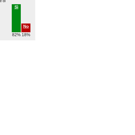
e di
Sì
No
82%
18%