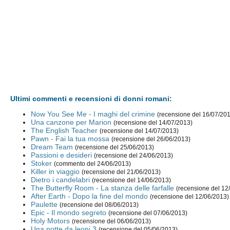
Ultimi commenti e recensioni di donni romani:
Now You See Me - I maghi del crimine
(recensione del 16/07/20
Una canzone per Marion
(recensione del 14/07/2013)
The English Teacher
(recensione del 14/07/2013)
Pawn - Fai la tua mossa
(recensione del 26/06/2013)
Dream Team
(recensione del 25/06/2013)
Passioni e desideri
(recensione del 24/06/2013)
Stoker
(commento del 24/06/2013)
Killer in viaggio
(recensione del 21/06/2013)
Dietro i candelabri
(recensione del 14/06/2013)
The Butterfly Room - La stanza delle farfalle
(recensione del 12
After Earth - Dopo la fine del mondo
(recensione del 12/06/2013)
Paulette
(recensione del 08/06/2013)
Epic - Il mondo segreto
(recensione del 07/06/2013)
Holy Motors
(recensione del 06/06/2013)
Una notte da leoni 3
(recensione del 05/06/2013)