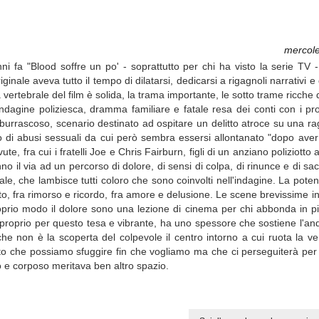
mercole
ni fa "Blood soffre un po' - soprattutto per chi ha visto la serie TV -
nale aveva tutto il tempo di dilatarsi, dedicarsi a rigagnoli narrativi e
rtebrale del film è solida, la trama importante, le sotto trame ricche di
 indagine poliziesca, dramma familiare e fatale resa dei conti con i pro
o burrascoso, scenario destinato ad ospitare un delitto atroce su una ra
 di abusi sessuali da cui però sembra essersi allontanato "dopo aver
te, fra cui i fratelli Joe e Chris Fairburn, figli di un anziano poliziott
 il via ad un percorso di dolore, di sensi di colpa, di rinunce e di sacr
e, che lambisce tutti coloro che sono coinvolti nell'indagine. La potenz
nto, fra rimorso e ricordo, fra amore e delusione. Le scene brevissime in
rio modo il dolore sono una lezione di cinema per chi abbonda in pie
 e proprio per questo tesa e vibrante, ha uno spessore che sostiene l'a
 che non è la scoperta del colpevole il centro intorno a cui ruota la v
sato che possiamo sfuggire fin che vogliamo ma che ci perseguiterà pe
oso e corposo meritava ben altro spazio.