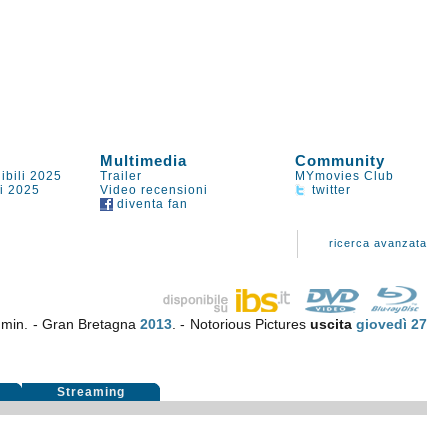
Multimedia
Community
ibili 2025
Trailer
MYmovies Club
li 2025
Video recensioni
twitter
diventa fan
ricerca avanzata
 min. - Gran Bretagna
2013
. - Notorious Pictures
uscita
giovedì 27
i
Streaming