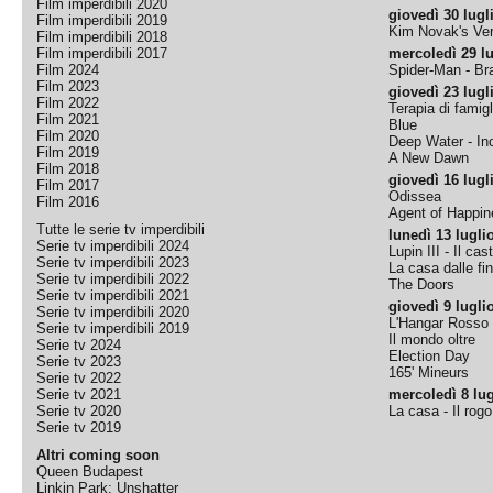
Film imperdibili 2020
giovedì 30 lugl
Film imperdibili 2019
Kim Novak's Ver
Film imperdibili 2018
Film imperdibili 2017
mercoledì 29 lu
Film 2024
Spider-Man - B
Film 2023
giovedì 23 lugl
Film 2022
Terapia di famigl
Film 2021
Blue
Film 2020
Deep Water - Inc
Film 2019
A New Dawn
Film 2018
giovedì 16 lugl
Film 2017
Odissea
Film 2016
Agent of Happine
Tutte le serie tv imperdibili
lunedì 13 lugli
Serie tv imperdibili 2024
Lupin III - Il cas
Serie tv imperdibili 2023
La casa dalle fi
Serie tv imperdibili 2022
The Doors
Serie tv imperdibili 2021
giovedì 9 lugli
Serie tv imperdibili 2020
L'Hangar Rosso
Serie tv imperdibili 2019
Il mondo oltre
Serie tv 2024
Election Day
Serie tv 2023
165' Mineurs
Serie tv 2022
Serie tv 2021
mercoledì 8 lug
Serie tv 2020
La casa - Il rog
Serie tv 2019
Altri coming soon
Queen Budapest
Linkin Park: Unshatter