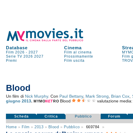
Database
Cinema
Stre
Film 2026
-
2027
Film al cinema
MYMO
Serie TV
2026
2027
Prossimamente
Film 
Premi
Film uscita
TROV
Blood
Un film di
Nick Murphy
. Con
Paul Bettany
,
Mark Strong
,
Brian Cox
,
giugno 2013
.
Blood
valutazione media
MYMO
NE
T
RO
Scheda
Critica
Pubblico
Forum
Home
»
Film
»
2013
»
Blood
»
Pubblico
»
669784
»