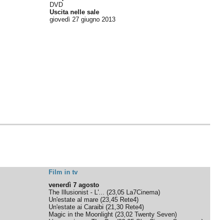
DVD
Uscita nelle sale
giovedì 27
giugno 2013
Film in tv
venerdì 7 agosto
The Illusionist - L'...
(
23,05
La7Cinema
)
Un'estate al mare
(
23,45
Rete4
)
Un'estate ai Caraibi
(
21,30
Rete4
)
Magic in the Moonlight
(
23,02
Twenty Seven
)