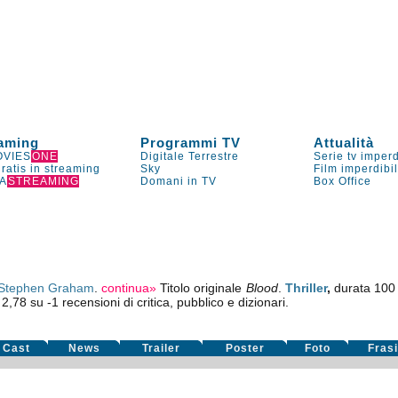
aming
Programmi TV
Attualità
VIES
ONE
Digitale Terrestre
Serie tv imperd
gratis in streaming
Sky
Film imperdibi
A
STREAMING
Domani in TV
Box Office
Stephen Graham
.
continua»
Titolo originale
Blood
.
Thriller
,
durata 100
:
2,78
su
-1
recensioni di critica, pubblico e dizionari.
Cast
News
Trailer
Poster
Foto
Fras