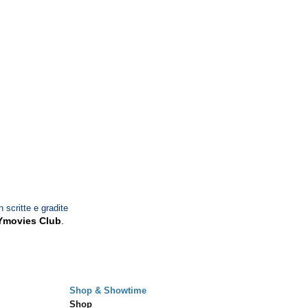
n scritte e gradite
Ymovies Club
.
Shop & Showtime
Shop