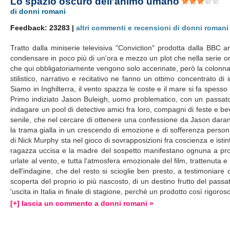
Lo spazio oscuro dell'animo umano
di donni romani
Feedback: 23283 |
altri commenti e recensioni di donni romani
Tratto dalla miniserie televisiva "Conviction" prodotta dalla BBC an
condensare in poco più di un'ora e mezzo un plot che nella serie origi
che qui obbligatoriamente vengono solo accennate, però la colonna ve
stilistico, narrativo e recitativo ne fanno un ottimo concentrato di
Siamo in Inghilterra, il vento spazza le coste e il mare si fa spess
Primo indiziato Jason Buleigh, uomo problematico, con un passato
indagare un pool di detective amici fra loro, compagni di feste e bevu
senile, che nel cercare di ottenere una confessione da Jason daranno
la trama gialla in un crescendo di emozione e di sofferenza personal
di Nick Murphy sta nel gioco di sovrapposizioni fra coscienza e isti
ragazza uccisa e la madre del sospetto manifestano ognuna a prop
urlate al vento, e tutta l'atmosfera emozionale del film, trattenuta
dell'indagine, che del resto si scioglie ben presto, a testimoniare
scoperta del proprio io più nascosto, di un destino frutto del pas
'uscita in Italia in finale di stagione, perchè un prodotto così rigor
[+] lascia un commento a donni romani »