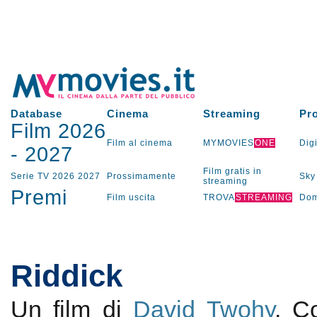
Database
Cinema
Streaming
Pr
Film 2026
Film al cinema
MYMOVIES
ONE
Digi
-
2027
Film gratis in
Serie TV
2026
2027
Prossimamente
Sky
streaming
Premi
Film uscita
TROVA
STREAMING
Dom
Riddick
Un film di
David Twohy
. 