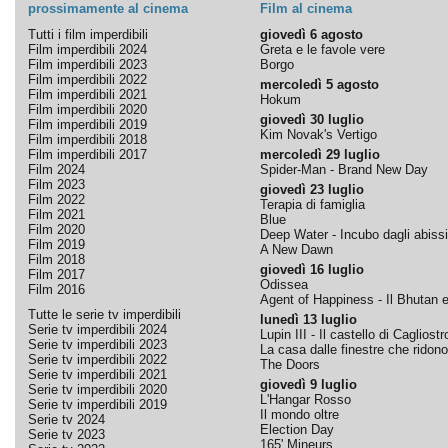
prossimamente al cinema
Film al cinema
Tutti i film imperdibili
giovedì 6 agosto
Film imperdibili 2024
Greta e le favole vere
Film imperdibili 2023
Borgo
Film imperdibili 2022
mercoledì 5 agosto
Film imperdibili 2021
Hokum
Film imperdibili 2020
giovedì 30 luglio
Film imperdibili 2019
Kim Novak's Vertigo
Film imperdibili 2018
Film imperdibili 2017
mercoledì 29 luglio
Film 2024
Spider-Man - Brand New Day
Film 2023
giovedì 23 luglio
Film 2022
Terapia di famiglia
Film 2021
Blue
Film 2020
Deep Water - Incubo dagli abissi
Film 2019
A New Dawn
Film 2018
giovedì 16 luglio
Film 2017
Odissea
Film 2016
Agent of Happiness - Il Bhutan e 
Tutte le serie tv imperdibili
lunedì 13 luglio
Serie tv imperdibili 2024
Lupin III - Il castello di Cagliostr
Serie tv imperdibili 2023
La casa dalle finestre che ridono
Serie tv imperdibili 2022
The Doors
Serie tv imperdibili 2021
giovedì 9 luglio
Serie tv imperdibili 2020
L'Hangar Rosso
Serie tv imperdibili 2019
Il mondo oltre
Serie tv 2024
Election Day
Serie tv 2023
165' Mineurs