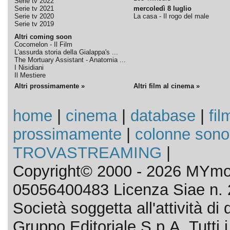
Serie tv 2022
Serie tv 2021
mercoledì 8 luglio
Serie tv 2020
La casa - Il rogo del male
Serie tv 2019
Altri coming soon
Cocomelon - Il Film
L'assurda storia della Gialappa's ...
The Mortuary Assistant - Anatomia ...
I Nisidiani
Il Mestiere
Altri prossimamente »
Altri film al cinema »
home
|
cinema
|
database
|
fil
prossimamente
|
colonne sono
TROVASTREAMING
|
Copyright© 2000 - 2026 MYmov
05056400483 Licenza Siae n. 
Società soggetta all'attività d
Gruppo Editoriale S.p.A. Tutti i d