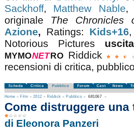
Sackhoff
,
Matthew Nable
originale
The Chronicles 
Azione
,
Ratings:
Kids+16
Notorious Pictures
usci
Riddick
MYMO
NE
T
RO
recensioni di critica, pubblico
Scheda
Critica
Pubblico
Forum
Cast
News
T
Home
»
Film
»
2012
»
Riddick
»
Pubblico
»
681067
»
Come distruggere una t
di Eleonora Panzeri