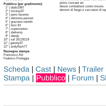
primo concept art
Pubblico (per gradimento)
diesel combatterà contro trisons
1° |
dado1987
demoni di fango e cacciatori di tag
2° |
mickey97
3° |
piero favento
4° |
eleonora panzeri
5° |
graziano.nanetti
6° |
biso 93
7° |
supersantos
8° |
darkenry
9° |
dandy
10° |
saf 26129219
11° |
gatsby97
12° |
andyflash77
Rassegna stampa
Francesco Alò
Federico Pontiggia
Scheda
|
Cast
|
News
|
Trailer
Stampa
|
Pubblico
|
Forum
|
S