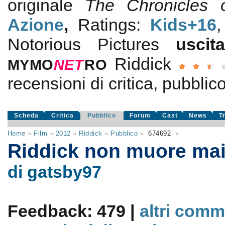
originale
The Chronicles 
Azione
,
Ratings:
Kids+16
Notorious Pictures
usci
Riddick
MYMO
NE
T
RO
recensioni di critica, pubblico
Scheda
Critica
Pubblico
Forum
Cast
News
T
Home
»
Film
»
2012
»
Riddick
»
Pubblico
»
674692
»
Riddick non muore mai
di gatsby97
Feedback: 479 |
altri comm