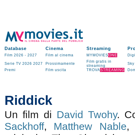
Database
Cinema
Streaming
Pr
Film 2026
-
2027
Film al cinema
MYMOVIES
ONE
Digi
Film gratis in
Serie TV
2026
2027
Prossimamente
Sky
streaming
Premi
Film uscita
TROVA
STREAMING
Dom
Riddick
Un film di
David Twohy
. 
Sackhoff
,
Matthew Nable