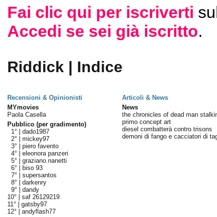
Fai clic qui per iscriverti
su
Accedi se sei già iscritto
.
Riddick | Indice
Recensioni & Opinionisti
Articoli & News
MYmovies
News
Paola Casella
the chronicles of dead man stalki
primo concept art
Pubblico (per gradimento)
diesel combatterà contro trisons
1° |
dado1987
demoni di fango e cacciatori di tag
2° |
mickey97
3° |
piero favento
4° |
eleonora panzeri
5° |
graziano.nanetti
6° |
biso 93
7° |
supersantos
8° |
darkenry
9° |
dandy
10° |
saf 26129219
11° |
gatsby97
12° |
andyflash77