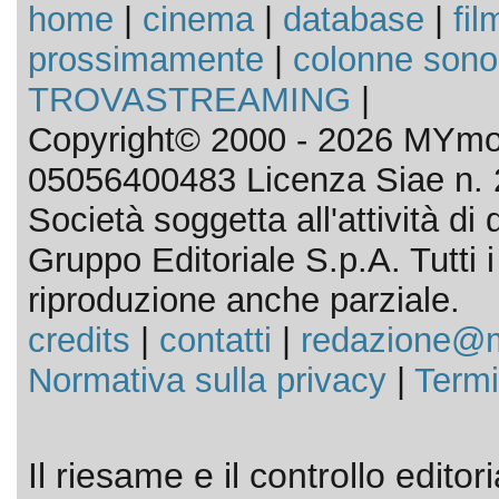
home
|
cinema
|
database
|
fil
prossimamente
|
colonne sono
TROVASTREAMING
|
Copyright© 2000 - 2026 MYmov
05056400483 Licenza Siae n. 
Società soggetta all'attività d
Gruppo Editoriale S.p.A. Tutti i d
riproduzione anche parziale.
credits
|
contatti
|
redazione@m
Normativa sulla privacy
|
Termi
Il riesame e il controllo editor