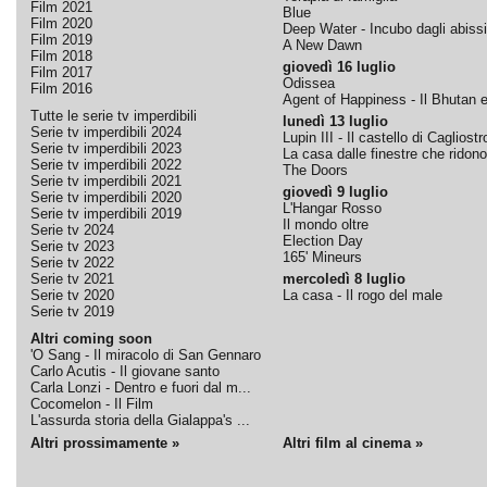
Film 2021
Blue
Film 2020
Deep Water - Incubo dagli abissi
Film 2019
A New Dawn
Film 2018
giovedì 16 luglio
Film 2017
Odissea
Film 2016
Agent of Happiness - Il Bhutan e 
Tutte le serie tv imperdibili
lunedì 13 luglio
Serie tv imperdibili 2024
Lupin III - Il castello di Cagliostr
Serie tv imperdibili 2023
La casa dalle finestre che ridono
Serie tv imperdibili 2022
The Doors
Serie tv imperdibili 2021
giovedì 9 luglio
Serie tv imperdibili 2020
L'Hangar Rosso
Serie tv imperdibili 2019
Il mondo oltre
Serie tv 2024
Election Day
Serie tv 2023
165' Mineurs
Serie tv 2022
Serie tv 2021
mercoledì 8 luglio
Serie tv 2020
La casa - Il rogo del male
Serie tv 2019
Altri coming soon
'O Sang - Il miracolo di San Gennaro
Carlo Acutis - Il giovane santo
Carla Lonzi - Dentro e fuori dal m...
Cocomelon - Il Film
L'assurda storia della Gialappa's ...
Altri prossimamente »
Altri film al cinema »