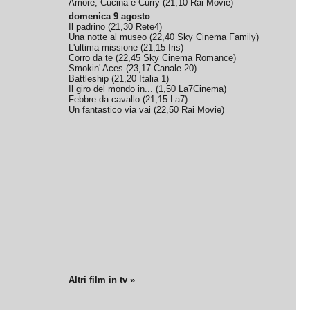
Amore, Cucina e Curry
(
21,10
Rai Movie
)
domenica 9 agosto
Il padrino
(
21,30
Rete4
)
Una notte al museo
(
22,40
Sky Cinema Family
)
L'ultima missione
(
21,15
Iris
)
Corro da te
(
22,45
Sky Cinema Romance
)
Smokin' Aces
(
23,17
Canale 20
)
Battleship
(
21,20
Italia 1
)
Il giro del mondo in...
(
1,50
La7Cinema
)
Febbre da cavallo
(
21,15
La7
)
Un fantastico via vai
(
22,50
Rai Movie
)
Altri film in tv »