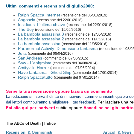
Ultimi commenti e recensioni di giulio2000:
Ralph Spacca Internet
(recensione del 05/01/2019)
Angoscia
(recensione del 22/01/2018)
Insidious: L'ultima chiave
(recensione del 22/01/2018)
The Boy
(recensione del 15/05/2016)
La bambola assassina 3
(recensione del 12/05/2016)
La bambola assassina 2
(recensione del 11/05/2016)
La bambola assassina
(recensione del 11/05/2016)
Paranormal Activity: Dimensione fantasma
(recensione del 03/0
Julia
(commento del 08/04/2016)
San Andreas
(commento del 07/06/2015)
Saw - L'enigmista
(commento del 04/08/2014)
Amityville Horror
(commento del 07/06/2014)
Nave fantasma - Ghost Ship
(commento del 17/01/2014)
Ralph Spaccatutto
(commento del 07/01/2014)
Scrivi la tua recensione oppure lascia un commento
La redazione si riserva il diritto di rimuovere i commenti inseriti qualora qu
Per lasciare una r
dai lettori contribuiranno a migliorare il tuo feedback.
Fai clic qui per iscriverti
subito oppure
Accedi se sei già iscritto
The ABCs of Death | Indice
Recensioni & Opinionisti
Articoli & News