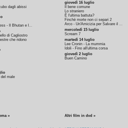
giovedì 16 luglio
ubo dagli abissi
Il bene comune
Lo straniero
È l'ultima battuta?
io
Finchè morte non ci separi 2
Arco - Un'Amicizia per Salvare il ...
ss - Il Bhutan e l...
mercoledì 15 luglio
o
Scream 7
tello di Cagliostro
nestre che ridono
martedì 14 luglio
Lee Cronin - La mummia
Idoli - Fino all'ultima corsa
o
giovedì 2 luglio
Buen Camino
lio
o del male
nema »
Altri film in dvd »