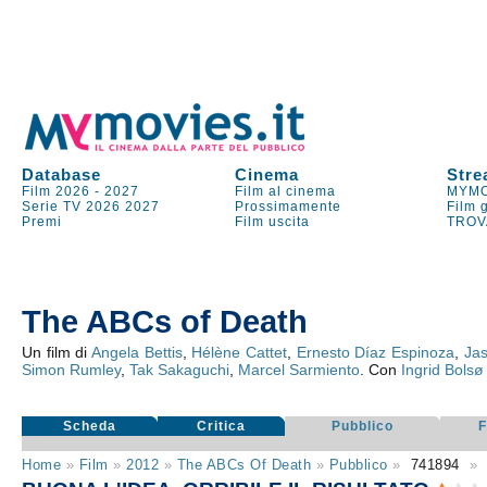
Database
Cinema
Stre
Film 2026
-
2027
Film al cinema
MYMO
Serie TV
2026
2027
Prossimamente
Film 
Premi
Film uscita
TROV
The ABCs of Death
Un film di
Angela Bettis
,
Hélène Cattet
,
Ernesto Díaz Espinoza
,
Jas
Simon Rumley
,
Tak Sakaguchi
,
Marcel Sarmiento
. Con
Ingrid Bolsø
Scheda
Critica
Pubblico
Home
»
Film
»
2012
»
The ABCs Of Death
»
Pubblico
»
741894
»