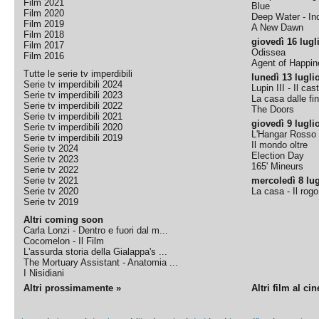
Film 2021
Blue
Film 2020
Deep Water - Inc
Film 2019
A New Dawn
Film 2018
giovedì 16 lugl
Film 2017
Odissea
Film 2016
Agent of Happine
Tutte le serie tv imperdibili
lunedì 13 lugli
Serie tv imperdibili 2024
Lupin III - Il cas
Serie tv imperdibili 2023
La casa dalle fi
Serie tv imperdibili 2022
The Doors
Serie tv imperdibili 2021
giovedì 9 lugli
Serie tv imperdibili 2020
L'Hangar Rosso
Serie tv imperdibili 2019
Il mondo oltre
Serie tv 2024
Election Day
Serie tv 2023
165' Mineurs
Serie tv 2022
Serie tv 2021
mercoledì 8 lug
Serie tv 2020
La casa - Il rog
Serie tv 2019
Altri coming soon
Carla Lonzi - Dentro e fuori dal m...
Cocomelon - Il Film
L'assurda storia della Gialappa's ...
The Mortuary Assistant - Anatomia ...
I Nisidiani
Altri prossimamente »
Altri film al ci