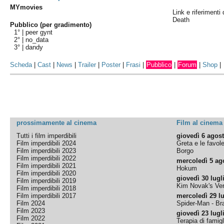
MYmovies
Link e riferimenti
Death
Pubblico (per gradimento)
1° |
peer gynt
2° |
no_data
3° |
dandy
Scheda
|
Cast
|
News
|
Trailer
|
Poster
|
Frasi
|
Pubblico
|
Forum
|
Shop
|
prossimamente al cinema
Film al cinema
Tutti i film imperdibili
giovedì 6 agos
Film imperdibili 2024
Greta e le favol
Film imperdibili 2023
Borgo
Film imperdibili 2022
mercoledì 5 ag
Film imperdibili 2021
Hokum
Film imperdibili 2020
giovedì 30 lugl
Film imperdibili 2019
Kim Novak's Ver
Film imperdibili 2018
Film imperdibili 2017
mercoledì 29 lu
Film 2024
Spider-Man - B
Film 2023
giovedì 23 lugl
Film 2022
Terapia di famigl