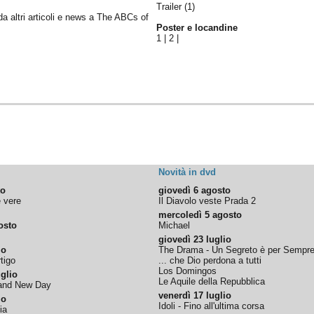
Trailer (1)
 da altri articoli e news a The ABCs of
Poster e locandine
1
|
2
|
Novità in dvd
to
giovedì 6 agosto
e vere
Il Diavolo veste Prada 2
mercoledì 5 agosto
osto
Michael
giovedì 23 luglio
io
The Drama - Un Segreto è per Sempr
tigo
... che Dio perdona a tutti
Los Domingos
glio
Le Aquile della Repubblica
rand New Day
venerdì 17 luglio
io
Idoli - Fino all'ultima corsa
ia