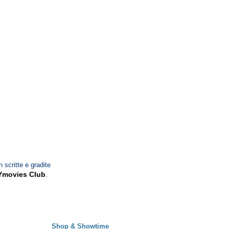
n scritte e gradite
Ymovies Club
.
Shop & Showtime