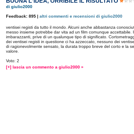
BUONA L'IDEA, ORRIBILE IL RISULTATO
di giulio2000
Feedback: 895 |
altri commenti e recensioni di giulio2000
ventisei registi da tutto il mondo. Alcuni anche abbastanza conosciu
messo insieme potrebbe dar vita ad un film comunque accettabile. I
imbarazzanti, prive di un qualunque tipo di significato. Cortometra
dei ventisei registi in questione ci ha azzeccato, nessuno dei venti
di ragionevolmente sensato, la durata troppo breve del corto e la s
valore.
Voto: 2
[+] lascia un commento a giulio2000 »