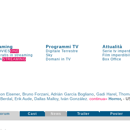
aming
Programmi TV
Attualità
VIES
ONE
Digitale Terrestre
Serie tv imperd
gratis in streaming
Sky
Film imperdibi
A
STREAMING
Domani in TV
Box Office
on Eisener
,
Bruno Forzani
,
Adrián García Bogliano
,
Gadi Harel
,
Thoma
 Berdal
,
Erik Aude
,
Dallas Malloy
,
Iván González
.
continua»
Horror
,
- 
Forum
Cast
News
Trailer
Poster