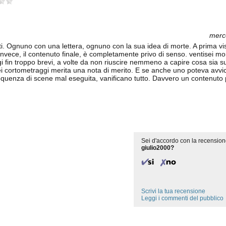
merco
ti. Ognuno con una lettera, ognuno con la sua idea di morte. A prima vis
nvece, il contenuto finale, è completamente privo di senso. ventisei m
ggi fin troppo brevi, a volte da non riuscire nemmeno a capire cosa sia
sei cortometraggi merita una nota di merito. E se anche uno poteva avvi
equenza di scene mal eseguita, vanificano tutto. Davvero un contenuto 
Sei d'accordo con la recension
giulio2000?
Scrivi la tua recensione
Leggi i commenti del pubblico