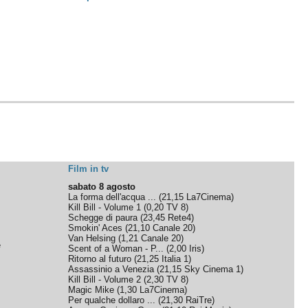
Film in tv
sabato 8 agosto
La forma dell'acqua ...
(
21,15
La7Cinema
)
Kill Bill - Volume 1
(
0,20
TV 8
)
Schegge di paura
(
23,45
Rete4
)
Smokin' Aces
(
21,10
Canale 20
)
Van Helsing
(
1,21
Canale 20
)
e
Scent of a Woman - P...
(
2,00
Iris
)
Ritorno al futuro
(
21,25
Italia 1
)
Assassinio a Venezia
(
21,15
Sky Cinema 1
)
Kill Bill - Volume 2
(
2,30
TV 8
)
Magic Mike
(
1,30
La7Cinema
)
Per qualche dollaro ...
(
21,30
RaiTre
)