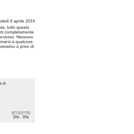
ledì 6 aprile 2016
ta, tutto questo
orti completamente
 successo. Nessuno
cinarsi a qualcosa
pessimo e privo di
e di
Sì
No
0%
0%