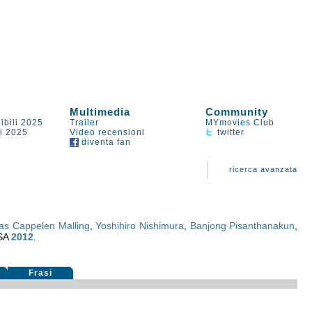
Multimedia
Community
ibili 2025
Trailer
MYmovies Club
li 2025
Video recensioni
twitter
diventa fan
ricerca avanzata
s Cappelen Malling
,
Yoshihiro Nishimura
,
Banjong Pisanthanakun
,
USA
2012
.
Frasi