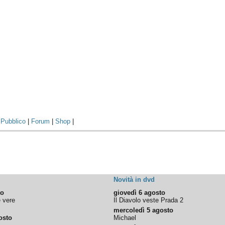
|
Pubblico
|
Forum
|
Shop
|
Novità in dvd
to
giovedì 6 agosto
e vere
Il Diavolo veste Prada 2
mercoledì 5 agosto
osto
Michael