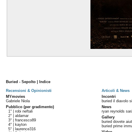
Buried - Sepolto | Indice
Recensioni & Opinionisti
Articoli & News
MYmovies
Incontri
Gabriele Niola
buried il diavolo 
Pubblico (per gradimento)
News
1° |
robi neftali
ryan reynolds sar
2° |
aldamar
Gallery
3° |
francesco89
buried dovete aiu
4° |
kayton
buried prime imma
5° |
laurence316
Video