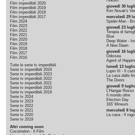
Hokum
Film imperdibili 2020
giovedì 30 lugl
Film imperdibili 2019
Kim Novak's Ver
Film imperdibili 2018
Film imperdibili 2017
mercoledì 29 lu
Film 2024
Spider-Man - B
Film 2023
giovedì 23 lugl
Film 2022
Terapia di famigl
Film 2021
Blue
Film 2020
Deep Water - Inc
Film 2019
A New Dawn
Film 2018
giovedì 16 lugl
Film 2017
Odissea
Film 2016
Agent of Happine
Tutte le serie tv imperdibili
lunedì 13 lugli
Serie tv imperdibili 2024
Lupin III - Il cas
Serie tv imperdibili 2023
La casa dalle fi
Serie tv imperdibili 2022
The Doors
Serie tv imperdibili 2021
giovedì 9 lugli
Serie tv imperdibili 2020
L'Hangar Rosso
Serie tv imperdibili 2019
Il mondo oltre
Serie tv 2024
Election Day
Serie tv 2023
165' Mineurs
Serie tv 2022
Serie tv 2021
mercoledì 8 lug
Serie tv 2020
La casa - Il rog
Serie tv 2019
Altri coming soon
Cocomelon - Il Film