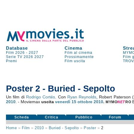
Database
Cinema
Stre
Film 2026
-
2027
Film al cinema
MYMO
Serie TV
2026
2027
Prossimamente
Film 
Premi
Film uscita
TROV
Poster 2 - Buried - Sepolto
Un film di
Rodrigo Cortés
. Con
Ryan Reynolds
, Robert Paterson (
2010
. - Moviemax
uscita
venerdì 15
ottobre 2010
.
MYMO
NE
T
RO
Scheda
Critica
Pubblico
Forum
Home
»
Film
»
2010
»
Buried - Sepolto
»
Poster
»
2