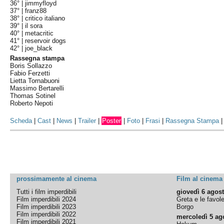
36° |
jimmyfloyd
37° |
franz88
38° |
critico italiano
39° |
il sora
40° |
metacritic
41° |
reservoir dogs
42° |
joe_black
Rassegna stampa
Boris Sollazzo
Fabio Ferzetti
Lietta Tornabuoni
Massimo Bertarelli
Thomas Sotinel
Roberto Nepoti
Scheda
|
Cast
|
News
|
Trailer
|
Poster
|
Foto
|
Frasi
|
Rassegna Stampa
prossimamente al cinema
Film al cinema
Tutti i film imperdibili
giovedì 6 agos
Film imperdibili 2024
Greta e le favol
Film imperdibili 2023
Borgo
Film imperdibili 2022
mercoledì 5 ag
Film imperdibili 2021