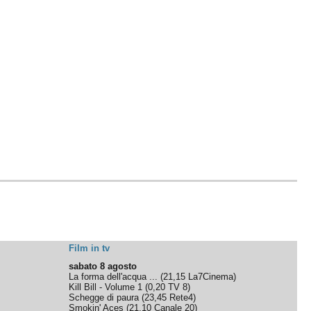
Film in tv
sabato 8 agosto
La forma dell'acqua ...
(
21,15
La7Cinema
)
Kill Bill - Volume 1
(
0,20
TV 8
)
Schegge di paura
(
23,45
Rete4
)
Smokin' Aces
(
21,10
Canale 20
)