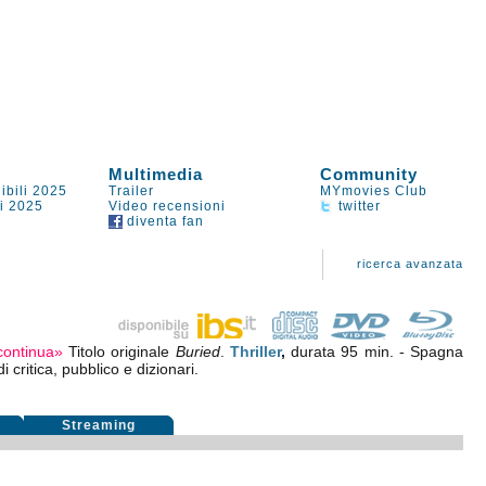
Multimedia
Community
ibili 2025
Trailer
MYmovies Club
li 2025
Video recensioni
twitter
diventa fan
ricerca avanzata
continua»
Titolo originale
Buried
.
Thriller
,
durata 95 min. - Spagna
i critica, pubblico e dizionari.
i
Streaming