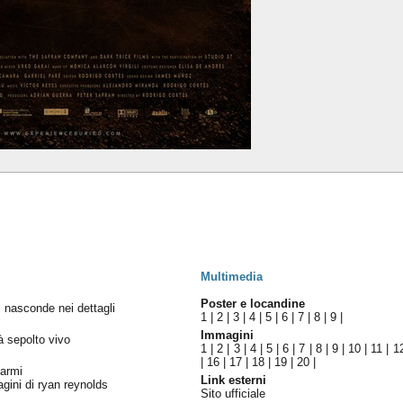
Multimedia
Poster e locandine
si nasconde nei dettagli
1
|
2
|
3
|
4
|
5
|
6
|
7
|
8
|
9
|
Immagini
à sepolto vivo
1
|
2
|
3
|
4
|
5
|
6
|
7
|
8
|
9
|
10
|
11
|
1
|
16
|
17
|
18
|
19
|
20
|
tarmi
Link esterni
gini di ryan reynolds
Sito ufficiale