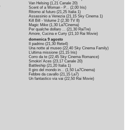
Van Helsing
(
1,21
Canale 20
)
e
Scent of a Woman - P...
(
2,00
Iris
)
Ritorno al futuro
(
21,25
Italia 1
)
Assassinio a Venezia
(
21,15
Sky Cinema 1
)
Kill Bill - Volume 2
(
2,30
TV 8
)
Magic Mike
(
1,30
La7Cinema
)
Per qualche dollaro ...
(
21,30
RaiTre
)
Amore, Cucina e Curry
(
21,10
Rai Movie
)
domenica 9 agosto
Il padrino
(
21,30
Rete4
)
Una notte al museo
(
22,40
Sky Cinema Family
)
L'ultima missione
(
21,15
Iris
)
Corro da te
(
22,45
Sky Cinema Romance
)
Smokin' Aces
(
23,17
Canale 20
)
Battleship
(
21,20
Italia 1
)
Il giro del mondo in...
(
1,50
La7Cinema
)
Febbre da cavallo
(
21,15
La7
)
Un fantastico via vai
(
22,50
Rai Movie
)