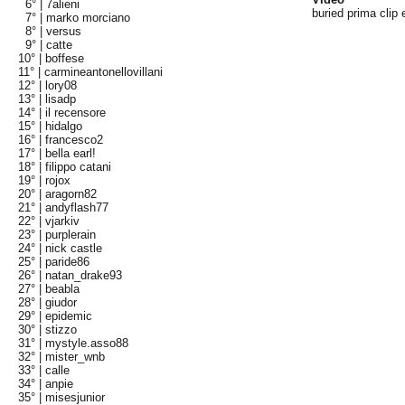
6° |
7alieni
buried prima clip 
7° |
marko morciano
8° |
versus
9° |
catte
10° |
boffese
11° |
carmineantonellovillani
12° |
lory08
13° |
lisadp
14° |
il recensore
15° |
hidalgo
16° |
francesco2
17° |
bella earl!
18° |
filippo catani
19° |
rojox
20° |
aragorn82
21° |
andyflash77
22° |
vjarkiv
23° |
purplerain
24° |
nick castle
25° |
paride86
26° |
natan_drake93
27° |
beabla
28° |
giudor
29° |
epidemic
30° |
stizzo
31° |
mystyle.asso88
32° |
mister_wnb
33° |
calle
34° |
anpie
35° |
misesjunior