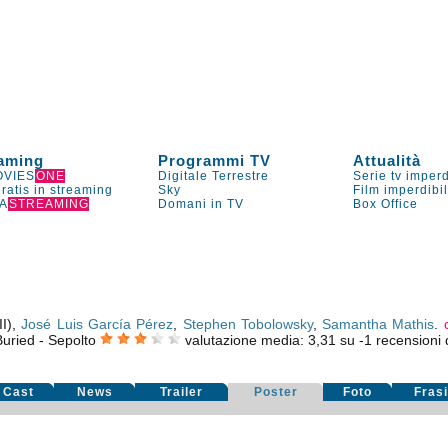
aming
Programmi TV
Attualità
VIES
ONE
Digitale Terrestre
Serie tv imperd
gratis in streaming
Sky
Film imperdibi
A
STREAMING
Domani in TV
Box Office
II),
José Luis García Pérez
,
Stephen Tobolowsky
,
Samantha Mathis
.
Buried - Sepolto
valutazione media:
3,31
su
-1
recensioni d
Cast
News
Trailer
Poster
Foto
Fras