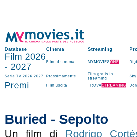
Database
Cinema
Streaming
Pr
Film 2026
Film al cinema
MYMOVIES
ONE
Digi
-
2027
Film gratis in
Serie TV
2026
2027
Prossimamente
Sky
streaming
Premi
Film uscita
TROVA
STREAMING
Dom
Buried - Sepolto
Un film di
Rodrigo Corté