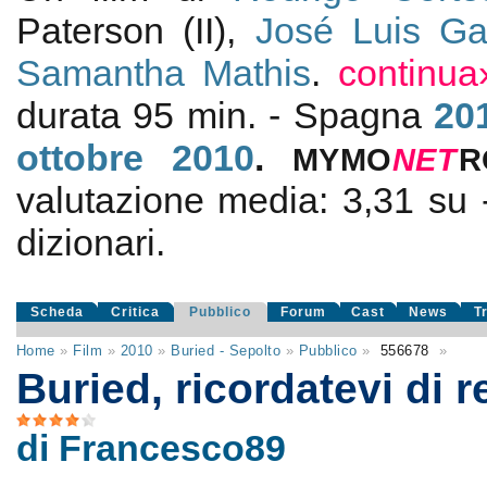
Paterson (II),
José Luis Ga
Samantha Mathis
.
continua
durata 95 min. - Spagna
20
ottobre 2010
.
MYMO
NE
T
R
valutazione media:
3,31
su
dizionari.
Scheda
Critica
Pubblico
Forum
Cast
News
T
Home
»
Film
»
2010
»
Buried - Sepolto
»
Pubblico
»
556678
»
Buried, ricordatevi di r
di Francesco89