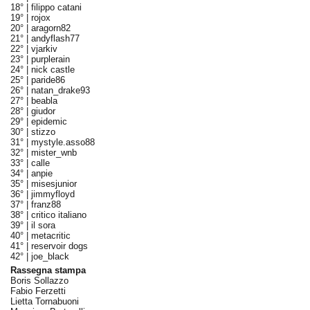
18° |
filippo catani
19° |
rojox
20° |
aragorn82
21° |
andyflash77
22° |
vjarkiv
23° |
purplerain
24° |
nick castle
25° |
paride86
26° |
natan_drake93
27° |
beabla
28° |
giudor
29° |
epidemic
30° |
stizzo
31° |
mystyle.asso88
32° |
mister_wnb
33° |
calle
34° |
anpie
35° |
misesjunior
36° |
jimmyfloyd
37° |
franz88
38° |
critico italiano
39° |
il sora
40° |
metacritic
41° |
reservoir dogs
42° |
joe_black
Rassegna stampa
Boris Sollazzo
Fabio Ferzetti
Lietta Tornabuoni