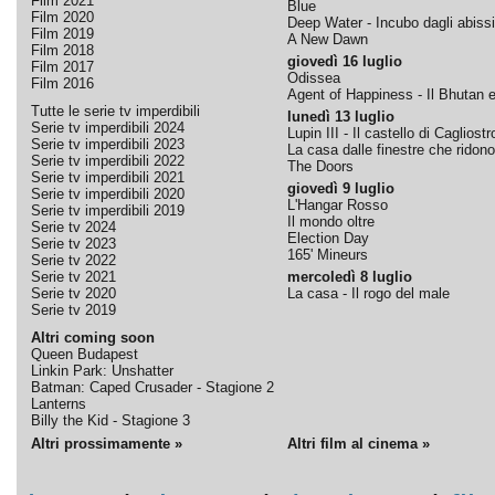
Film 2021
Blue
Film 2020
Deep Water - Incubo dagli abissi
Film 2019
A New Dawn
Film 2018
giovedì 16 luglio
Film 2017
Odissea
Film 2016
Agent of Happiness - Il Bhutan e 
Tutte le serie tv imperdibili
lunedì 13 luglio
Serie tv imperdibili 2024
Lupin III - Il castello di Cagliostr
Serie tv imperdibili 2023
La casa dalle finestre che ridono
Serie tv imperdibili 2022
The Doors
Serie tv imperdibili 2021
giovedì 9 luglio
Serie tv imperdibili 2020
L'Hangar Rosso
Serie tv imperdibili 2019
Il mondo oltre
Serie tv 2024
Election Day
Serie tv 2023
165' Mineurs
Serie tv 2022
Serie tv 2021
mercoledì 8 luglio
Serie tv 2020
La casa - Il rogo del male
Serie tv 2019
Altri coming soon
Queen Budapest
Linkin Park: Unshatter
Batman: Caped Crusader - Stagione 2
Lanterns
Billy the Kid - Stagione 3
Altri prossimamente »
Altri film al cinema »