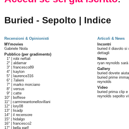
Buried - Sepolto | Indice
Recensioni & Opinionisti
Articoli & News
MYmovies
Incontri
Gabriele Niola
buried il diavolo s
dettagli
Pubblico (per gradimento)
1° |
robi neftali
News
2° |
aldamar
ryan reynolds sarà
3° |
francesco89
Gallery
4° |
kayton
buried dovete aiut
5° |
laurence316
buried prime immag
6° |
7alieni
reynolds
7° |
marko morciano
Video
8° |
versus
buried prima clip e t
9° |
catte
reynolds sepolto v
10° |
boffese
11° |
carmineantonellovillani
12° |
lory08
13° |
lisadp
14° |
il recensore
15° |
hidalgo
16° |
francesco2
17° |
bella earl!