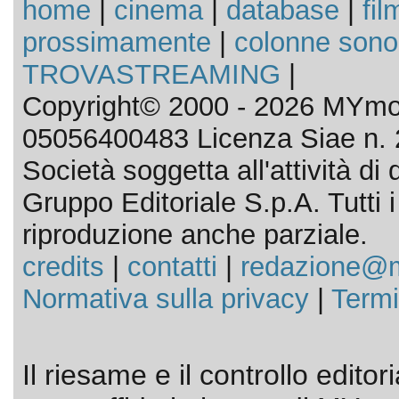
home
|
cinema
|
database
|
fil
prossimamente
|
colonne sono
TROVASTREAMING
|
Copyright© 2000 - 2026 MYmov
05056400483 Licenza Siae n. 
Società soggetta all'attività d
Gruppo Editoriale S.p.A. Tutti i d
riproduzione anche parziale.
credits
|
contatti
|
redazione@m
Normativa sulla privacy
|
Termi
Il riesame e il controllo editor