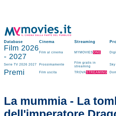
Database
Cinema
Streaming
Pr
Film 2026
Film al cinema
MYMOVIES
ONE
Digi
-
2027
Film gratis in
Serie TV
2026
2027
Prossimamente
Sky
streaming
Premi
Film uscita
TROVA
STREAMING
Dom
La mummia - La tom
dell'imperatore Dra