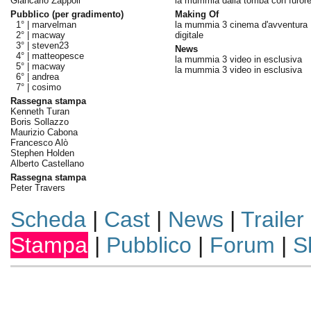
Giancarlo Zappoli
la mummia dalla tomba con furor
Pubblico (per gradimento)
Making Of
1° |
marvelman
la mummia 3 cinema d'avventura
2° |
macway
digitale
3° |
steven23
News
4° |
matteopesce
la mummia 3 video in esclusiva
5° |
macway
la mummia 3 video in esclusiva
6° |
andrea
7° |
cosimo
Rassegna stampa
Kenneth Turan
Boris Sollazzo
Maurizio Cabona
Francesco Alò
Stephen Holden
Alberto Castellano
Rassegna stampa
Peter Travers
Scheda
|
Cast
|
News
|
Trailer
Stampa
|
Pubblico
|
Forum
|
S