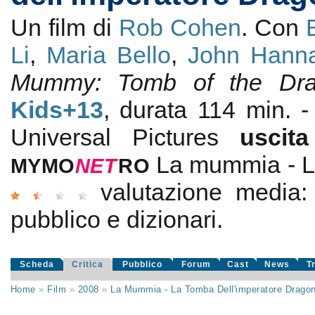
Un film di
Rob Cohen
. Con
Li
,
Maria Bello
,
John Hann
Mummy: Tomb of the Dra
Kids+13
, durata 114 min.
Universal Pictures
uscit
La mummia - L
MYMO
NE
T
RO
valutazione media
pubblico e dizionari.
Scheda
Critica
Pubblico
Forum
Cast
News
T
Home
»
Film
»
2008
»
La Mummia - La Tomba Dell'imperatore Drago