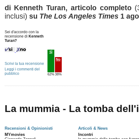
di Kenneth Turan, articolo completo
(
inclusi)
su
The Los Angeles Times
1 ago
Sei d'accordo con la
recensione di
Kenneth
Turan?
Sì
No
Scrivi la tua recensione
Leggi i commenti del
pubblico
62%
38%
La mummia - La tomba dell'
Recensioni & Opinionisti
Articoli & News
MYmovies
Incontri