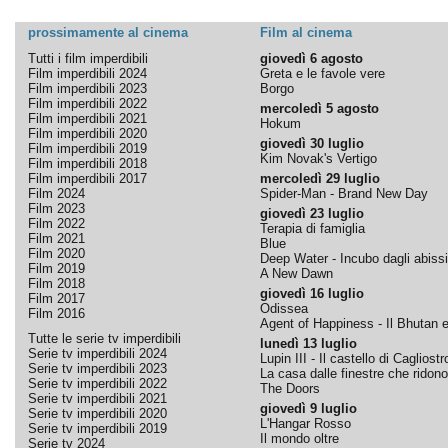
prossimamente al cinema
Film al cinema
Tutti i film imperdibili
giovedì 6 agosto
Film imperdibili 2024
Greta e le favole vere
Film imperdibili 2023
Borgo
Film imperdibili 2022
mercoledì 5 agosto
Film imperdibili 2021
Hokum
Film imperdibili 2020
giovedì 30 luglio
Film imperdibili 2019
Kim Novak's Vertigo
Film imperdibili 2018
Film imperdibili 2017
mercoledì 29 luglio
Film 2024
Spider-Man - Brand New Day
Film 2023
giovedì 23 luglio
Film 2022
Terapia di famiglia
Film 2021
Blue
Film 2020
Deep Water - Incubo dagli abissi
Film 2019
A New Dawn
Film 2018
giovedì 16 luglio
Film 2017
Odissea
Film 2016
Agent of Happiness - Il Bhutan e 
Tutte le serie tv imperdibili
lunedì 13 luglio
Serie tv imperdibili 2024
Lupin III - Il castello di Cagliostr
Serie tv imperdibili 2023
La casa dalle finestre che ridono
Serie tv imperdibili 2022
The Doors
Serie tv imperdibili 2021
giovedì 9 luglio
Serie tv imperdibili 2020
L'Hangar Rosso
Serie tv imperdibili 2019
Il mondo oltre
Serie tv 2024