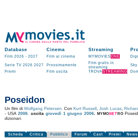
Database
Cinema
Streaming
Pr
Film 2026
-
2027
Film al cinema
MYMOVIES
ONE
Digi
Film gratis in
Serie TV
2026
2027
Prossimamente
Sky
streaming
Premi
Film uscita
TROVA
STREAMING
Dom
Poseidon
Un film di
Wolfgang Petersen
. Con
Kurt Russell
,
Josh Lucas
,
Richar
- USA
2006
.
uscita
giovedì 1
giugno 2006
.
Posei
MYMO
NE
T
RO
dizionari.
Scheda
Critica
Pubblico
Forum
Cast
Premi
News