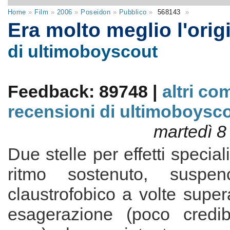
Home
»
Film
»
2006
»
Poseidon
»
Pubblico
»
568143
»
Era molto meglio l'orig
di ultimoboyscout
Feedback: 89748 |
altri co
recensioni di ultimoboysc
martedì 8
Due stelle per effetti special
ritmo sostenuto, suspenc
claustrofobico a volte supe
esagerazione (poco credib