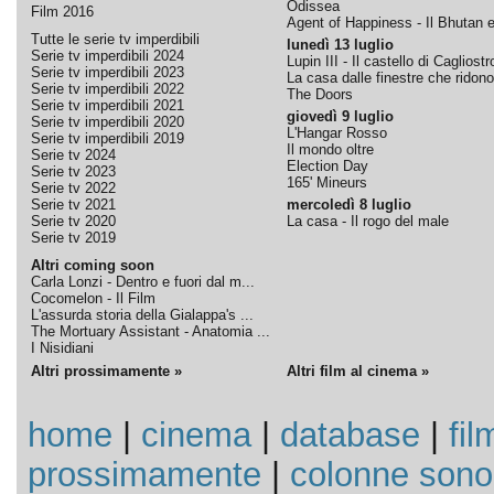
Odissea
Film 2016
Agent of Happiness - Il Bhutan e 
Tutte le serie tv imperdibili
lunedì 13 luglio
Serie tv imperdibili 2024
Lupin III - Il castello di Cagliostr
Serie tv imperdibili 2023
La casa dalle finestre che ridono
Serie tv imperdibili 2022
The Doors
Serie tv imperdibili 2021
giovedì 9 luglio
Serie tv imperdibili 2020
L'Hangar Rosso
Serie tv imperdibili 2019
Il mondo oltre
Serie tv 2024
Election Day
Serie tv 2023
165' Mineurs
Serie tv 2022
Serie tv 2021
mercoledì 8 luglio
Serie tv 2020
La casa - Il rogo del male
Serie tv 2019
Altri coming soon
Carla Lonzi - Dentro e fuori dal m...
Cocomelon - Il Film
L'assurda storia della Gialappa's ...
The Mortuary Assistant - Anatomia ...
I Nisidiani
Altri prossimamente »
Altri film al cinema »
home
|
cinema
|
database
|
fil
prossimamente
|
colonne sono