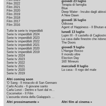
giovedì 23 luglio
Film 2022
Terapia di famiglia
Film 2021
Blue
Film 2020
Deep Water - Incubo dagli abissi
Film 2019
A New Dawn
Film 2018
giovedì 16 luglio
Film 2017
Odissea
Film 2016
Agent of Happiness - Il Bhutan e 
Tutte le serie tv imperdibili
lunedì 13 luglio
Serie tv imperdibili 2024
Lupin III - Il castello di Cagliostr
Serie tv imperdibili 2023
La casa dalle finestre che ridono
Serie tv imperdibili 2022
The Doors
Serie tv imperdibili 2021
giovedì 9 luglio
Serie tv imperdibili 2020
L'Hangar Rosso
Serie tv imperdibili 2019
Il mondo oltre
Serie tv 2024
Election Day
Serie tv 2023
165' Mineurs
Serie tv 2022
Serie tv 2021
mercoledì 8 luglio
Serie tv 2020
La casa - Il rogo del male
Serie tv 2019
Altri coming soon
'O Sang - Il miracolo di San Gennaro
Carlo Acutis - Il giovane santo
Carla Lonzi - Dentro e fuori dal m...
Cocomelon - Il Film
L'assurda storia della Gialappa's ...
Altri prossimamente »
Altri film al cinema »