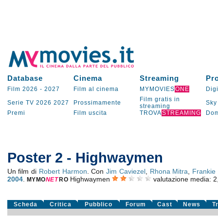
Database
Cinema
Streaming
Pr
Film 2026
-
2027
Film al cinema
MYMOVIES
ONE
Digi
Film gratis in
Serie TV
2026
2027
Prossimamente
Sky
streaming
Premi
Film uscita
TROVA
STREAMING
Dom
Poster 2 - Highwaymen
Un film di
Robert Harmon
. Con
Jim Caviezel
,
Rhona Mitra
,
Frankie
2004
.
Highwaymen
valutazione media:
2
MYMO
NE
T
RO
Scheda
Critica
Pubblico
Forum
Cast
News
T