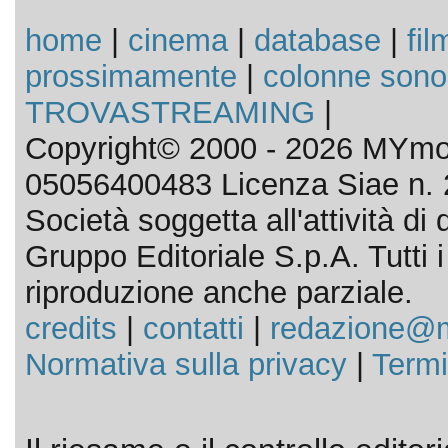
home
|
cinema
|
database
|
fil
prossimamente
|
colonne sono
TROVASTREAMING
|
Copyright© 2000 - 2026 MYmov
05056400483 Licenza Siae n. 
Società soggetta all'attività d
Gruppo Editoriale S.p.A. Tutti i d
riproduzione anche parziale.
credits
|
contatti
|
redazione@m
Normativa sulla privacy
|
Termi