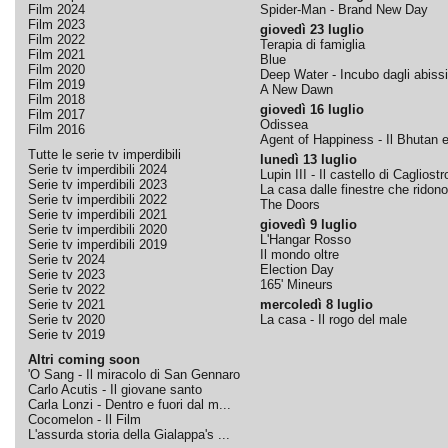
Film 2024
Spider-Man - Brand New Day
Film 2023
giovedì 23 luglio
Film 2022
Terapia di famiglia
Film 2021
Blue
Film 2020
Deep Water - Incubo dagli abissi
Film 2019
A New Dawn
Film 2018
giovedì 16 luglio
Film 2017
Odissea
Film 2016
Agent of Happiness - Il Bhutan e 
Tutte le serie tv imperdibili
lunedì 13 luglio
Serie tv imperdibili 2024
Lupin III - Il castello di Cagliostr
Serie tv imperdibili 2023
La casa dalle finestre che ridono
Serie tv imperdibili 2022
The Doors
Serie tv imperdibili 2021
giovedì 9 luglio
Serie tv imperdibili 2020
L'Hangar Rosso
Serie tv imperdibili 2019
Il mondo oltre
Serie tv 2024
Election Day
Serie tv 2023
165' Mineurs
Serie tv 2022
Serie tv 2021
mercoledì 8 luglio
Serie tv 2020
La casa - Il rogo del male
Serie tv 2019
Altri coming soon
'O Sang - Il miracolo di San Gennaro
Carlo Acutis - Il giovane santo
Carla Lonzi - Dentro e fuori dal m...
Cocomelon - Il Film
L'assurda storia della Gialappa's ...