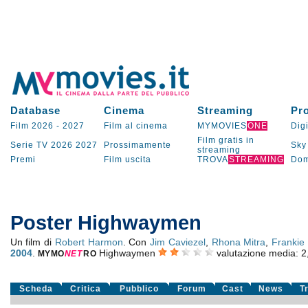
Database
Cinema
Streaming
Pr
Film 2026
-
2027
Film al cinema
MYMOVIES
ONE
Digi
Film gratis in
Serie TV
2026
2027
Prossimamente
Sky
streaming
Premi
Film uscita
TROVA
STREAMING
Dom
Poster Highwaymen
Un film di
Robert Harmon
. Con
Jim Caviezel
,
Rhona Mitra
,
Frankie
2004
.
Highwaymen
valutazione media:
2
MYMO
NE
T
RO
Scheda
Critica
Pubblico
Forum
Cast
News
T