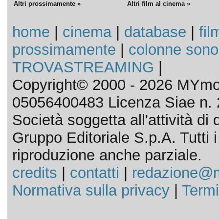
Altri prossimamente »
Altri film al cinema »
home
|
cinema
|
database
|
fil
prossimamente
|
colonne sono
TROVASTREAMING
|
Copyright© 2000 - 2026 MYmov
05056400483 Licenza Siae n. 
Società soggetta all'attività d
Gruppo Editoriale S.p.A. Tutti i d
riproduzione anche parziale.
credits
|
contatti
|
redazione@m
Normativa sulla privacy
|
Termi