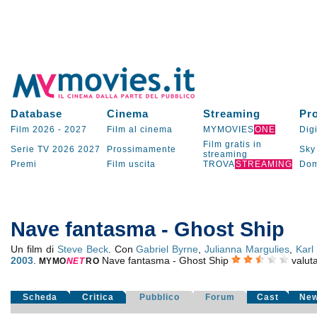
Database
Cinema
Streaming
Pr
Film 2026
-
2027
Film al cinema
MYMOVIES
ONE
Digi
Film gratis in
Serie TV
2026
2027
Prossimamente
Sky
streaming
Premi
Film uscita
TROVA
STREAMING
Dom
Nave fantasma - Ghost Ship
Un film di
Steve Beck
. Con
Gabriel Byrne
,
Julianna Margulies
,
Karl
2003
.
Nave fantasma - Ghost Ship
valut
MYMO
NE
T
RO
Scheda
Critica
Pubblico
Forum
Cast
Ne