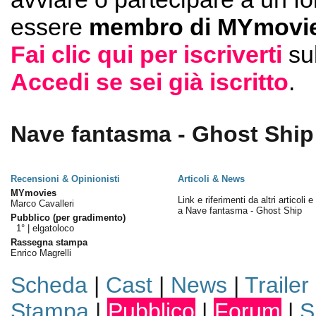
essere
membro di MYmovie
Fai clic qui per iscriverti
su
Accedi se sei già iscritto
.
Nave fantasma - Ghost Ship 
Recensioni & Opinionisti
Articoli & News
MYmovies
Link e riferimenti da altri articoli 
Marco Cavalleri
a Nave fantasma - Ghost Ship
Pubblico (per gradimento)
1° |
elgatoloco
Rassegna stampa
Enrico Magrelli
Scheda
|
Cast
|
News
|
Trailer
Stampa
|
Pubblico
|
Forum
|
S