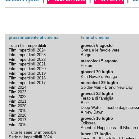
prossimamente al cinema
Film al cinema
Tutti i film imperdibili
giovedì 6 agosto
Film imperdibili 2024
Greta e le favole vere
Film imperdibili 2023
Borgo
Film imperdibili 2022
mercoledì 5 agosto
Film imperdibili 2021
Hokum
Film imperdibili 2020
giovedì 30 luglio
Film imperdibili 2019
Kim Novak's Vertigo
Film imperdibili 2018
Film imperdibili 2017
mercoledì 29 luglio
Film 2024
Spider-Man - Brand New Day
Film 2023
giovedì 23 luglio
Film 2022
Terapia di famiglia
Film 2021
Blue
Film 2020
Deep Water - Incubo dagli abissi
Film 2019
A New Dawn
Film 2018
giovedì 16 luglio
Film 2017
Odissea
Film 2016
Agent of Happiness - Il Bhutan e 
Tutte le serie tv imperdibili
lunedì 13 luglio
Serie tv imperdibili 2024
Lupin III - Il castello di Cagliostr