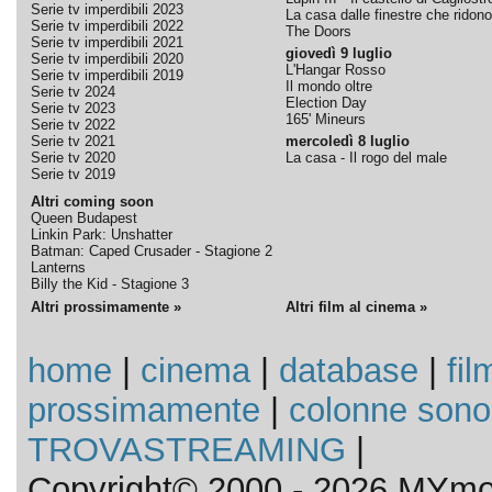
Serie tv imperdibili 2023
La casa dalle finestre che ridono
Serie tv imperdibili 2022
The Doors
Serie tv imperdibili 2021
giovedì 9 luglio
Serie tv imperdibili 2020
L'Hangar Rosso
Serie tv imperdibili 2019
Il mondo oltre
Serie tv 2024
Election Day
Serie tv 2023
165' Mineurs
Serie tv 2022
Serie tv 2021
mercoledì 8 luglio
Serie tv 2020
La casa - Il rogo del male
Serie tv 2019
Altri coming soon
Queen Budapest
Linkin Park: Unshatter
Batman: Caped Crusader - Stagione 2
Lanterns
Billy the Kid - Stagione 3
Altri prossimamente »
Altri film al cinema »
home
|
cinema
|
database
|
fil
prossimamente
|
colonne sono
TROVASTREAMING
|
Copyright© 2000 - 2026 MYmov