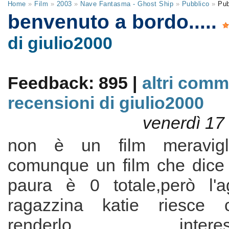
Home
»
Film
»
2003
»
Nave Fantasma - Ghost Ship
»
Pubblico
»
Pub
benvenuto a bordo.....
di giulio2000
Feedback: 895 |
altri comm
recensioni di giulio2000
venerdì 17
non è un film meravig
comunque un film che dice
paura è 0 totale,però l'a
ragazzina katie riesce
renderlo interessant