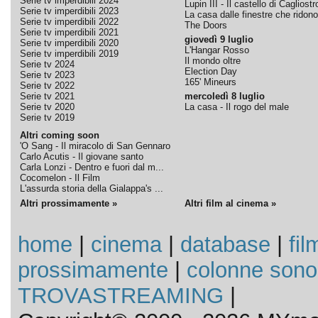
Serie tv imperdibili 2024
Lupin III - Il castello di Cagliostr
Serie tv imperdibili 2023
La casa dalle finestre che ridono
Serie tv imperdibili 2022
The Doors
Serie tv imperdibili 2021
giovedì 9 luglio
Serie tv imperdibili 2020
L'Hangar Rosso
Serie tv imperdibili 2019
Il mondo oltre
Serie tv 2024
Election Day
Serie tv 2023
165' Mineurs
Serie tv 2022
Serie tv 2021
mercoledì 8 luglio
Serie tv 2020
La casa - Il rogo del male
Serie tv 2019
Altri coming soon
'O Sang - Il miracolo di San Gennaro
Carlo Acutis - Il giovane santo
Carla Lonzi - Dentro e fuori dal m...
Cocomelon - Il Film
L'assurda storia della Gialappa's ...
Altri prossimamente »
Altri film al cinema »
home
|
cinema
|
database
|
fil
prossimamente
|
colonne sono
TROVASTREAMING
|