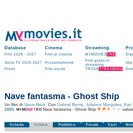
Database
Cinema
Streaming
Pr
Film 2026
-
2027
Film al cinema
MYMOVIES
ONE
Digi
Film gratis in
Serie TV
2026
2027
Prossimamente
Sky
streaming
Premi
Film uscita
TROVA
STREAMING
Dom
Nave fantasma - Ghost Ship
Un film di
Steve Beck
. Con
Gabriel Byrne
,
Julianna Margulies
,
Karl
2003
.
Nave fantasma - Ghost Ship
valut
MYMO
NE
T
RO
Scheda
Critica
Pubblico
Forum
Cast
Ne