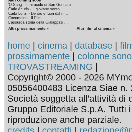
Altri coming soon
'O Sang - Il miracolo di San Gennaro
Carlo Acutis - Il giovane santo
Carla Lonzi - Dentro e fuori dal m...
Cocomelon - Il Film
L'assurda storia della Gialappa's ...
Altri prossimamente »
Altri film al cinema »
home
|
cinema
|
database
|
fil
prossimamente
|
colonne sono
TROVASTREAMING
|
Copyright© 2000 - 2026 MYmov
05056400483 Licenza Siae n. 
Società soggetta all'attività d
Gruppo Editoriale S.p.A. Tutti i d
riproduzione anche parziale.
credits
|
contatti
|
redazione@m