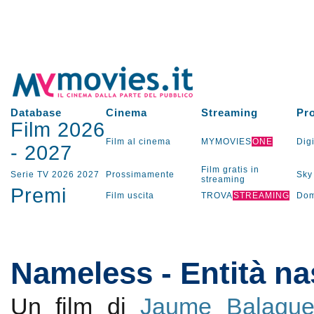
Database
Cinema
Streaming
Pr
Film 2026
Film al cinema
MYMOVIES
ONE
Digi
-
2027
Film gratis in
Serie TV
2026
2027
Prossimamente
Sky
streaming
Premi
Film uscita
TROVA
STREAMING
Dom
Nameless - Entità n
Un film di
Jaume Balague