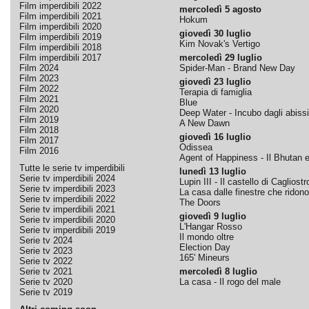
Film imperdibili 2022
mercoledì 5 agosto
Film imperdibili 2021
Hokum
Film imperdibili 2020
giovedì 30 luglio
Film imperdibili 2019
Kim Novak's Vertigo
Film imperdibili 2018
Film imperdibili 2017
mercoledì 29 luglio
Film 2024
Spider-Man - Brand New Day
Film 2023
giovedì 23 luglio
Film 2022
Terapia di famiglia
Film 2021
Blue
Film 2020
Deep Water - Incubo dagli abissi
Film 2019
A New Dawn
Film 2018
giovedì 16 luglio
Film 2017
Odissea
Film 2016
Agent of Happiness - Il Bhutan e 
Tutte le serie tv imperdibili
lunedì 13 luglio
Serie tv imperdibili 2024
Lupin III - Il castello di Cagliostr
Serie tv imperdibili 2023
La casa dalle finestre che ridono
Serie tv imperdibili 2022
The Doors
Serie tv imperdibili 2021
giovedì 9 luglio
Serie tv imperdibili 2020
L'Hangar Rosso
Serie tv imperdibili 2019
Il mondo oltre
Serie tv 2024
Election Day
Serie tv 2023
165' Mineurs
Serie tv 2022
Serie tv 2021
mercoledì 8 luglio
Serie tv 2020
La casa - Il rogo del male
Serie tv 2019