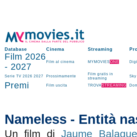
Database
Cinema
Streaming
Pr
Film 2026
Film al cinema
MYMOVIES
ONE
Digi
-
2027
Film gratis in
Serie TV
2026
2027
Prossimamente
Sky
streaming
Premi
Film uscita
TROVA
STREAMING
Dom
Nameless - Entità n
Un film di
Jaume Balague