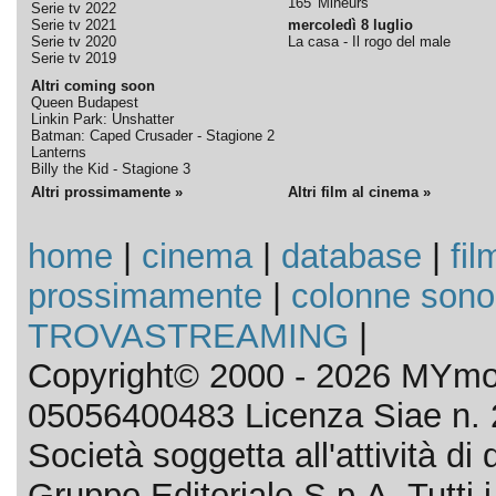
165' Mineurs
Serie tv 2022
Serie tv 2021
mercoledì 8 luglio
Serie tv 2020
La casa - Il rogo del male
Serie tv 2019
Altri coming soon
Queen Budapest
Linkin Park: Unshatter
Batman: Caped Crusader - Stagione 2
Lanterns
Billy the Kid - Stagione 3
Altri prossimamente »
Altri film al cinema »
home
|
cinema
|
database
|
fil
prossimamente
|
colonne sono
TROVASTREAMING
|
Copyright© 2000 - 2026 MYmov
05056400483 Licenza Siae n. 
Società soggetta all'attività d
Gruppo Editoriale S.p.A. Tutti i d