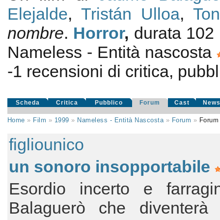
Elejalde
,
Tristán Ulloa
,
Ton
nombre
.
Horror
,
durata 102
Nameless - Entità nascosta
-1
recensioni di critica, pubbl
Scheda
Critica
Pubblico
Forum
Cast
New
Home
»
Film
»
1999
»
Nameless - Entità Nascosta
»
Forum
»
Forum
figliounico
un sonoro insopportabile
Esordio incerto e farragi
Balaguerò che diventerà