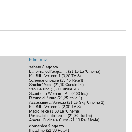
Film in tv
sabato 8 agosto
La forma dell'acqua ...
(
21,15
La7Cinema
)
Kill Bill - Volume 1
(
0,20
TV 8
)
Schegge di paura
(
23,45
Rete4
)
Smokin' Aces
(
21,10
Canale 20
)
Van Helsing
(
1,21
Canale 20
)
e
Scent of a Woman - P...
(
2,00
Iris
)
Ritorno al futuro
(
21,25
Italia 1
)
Assassinio a Venezia
(
21,15
Sky Cinema 1
)
Kill Bill - Volume 2
(
2,30
TV 8
)
Magic Mike
(
1,30
La7Cinema
)
Per qualche dollaro ...
(
21,30
RaiTre
)
Amore, Cucina e Curry
(
21,10
Rai Movie
)
domenica 9 agosto
Il padrino
(
21,30
Rete4
)