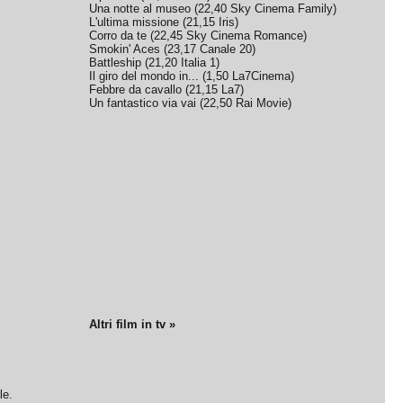
Una notte al museo
(
22,40
Sky Cinema Family
)
L'ultima missione
(
21,15
Iris
)
Corro da te
(
22,45
Sky Cinema Romance
)
Smokin' Aces
(
23,17
Canale 20
)
Battleship
(
21,20
Italia 1
)
Il giro del mondo in...
(
1,50
La7Cinema
)
Febbre da cavallo
(
21,15
La7
)
Un fantastico via vai
(
22,50
Rai Movie
)
Altri film in tv »
le.