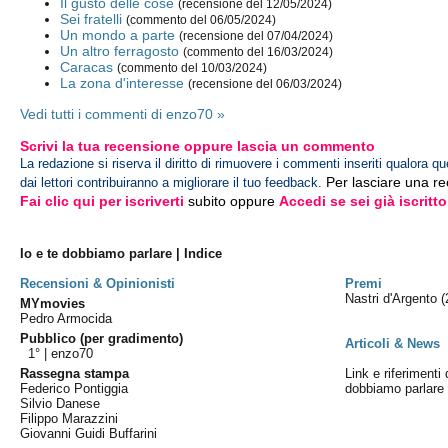
Il gusto delle cose
(recensione del 12/05/2024)
Sei fratelli
(commento del 06/05/2024)
Un mondo a parte
(recensione del 07/04/2024)
Un altro ferragosto
(commento del 16/03/2024)
Caracas
(commento del 10/03/2024)
La zona d'interesse
(recensione del 06/03/2024)
Vedi tutti i commenti di enzo70 »
Scrivi la tua recensione oppure lascia un commento
La redazione si riserva il diritto di rimuovere i commenti inseriti qualora qu
Per lasciare una r
dai lettori contribuiranno a migliorare il tuo feedback.
Fai clic qui per iscriverti
subito oppure
Accedi se sei già iscritto
Io e te dobbiamo parlare | Indice
Recensioni & Opinionisti
Premi
Nastri d'Argento
(
MYmovies
Pedro Armocida
Pubblico (per gradimento)
Articoli & News
1° |
enzo70
Rassegna stampa
Link e riferimenti 
Federico Pontiggia
dobbiamo parlare
Silvio Danese
Filippo Marazzini
Giovanni Guidi Buffarini