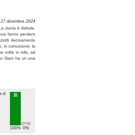
 27 dicembre 2024
La storia è debole,
essi fanno perdere
ziotti decisamente
o, in comunione, la
e volta si ride, ad
ro Siani ha un una
e di
Sì
No
100%
0%