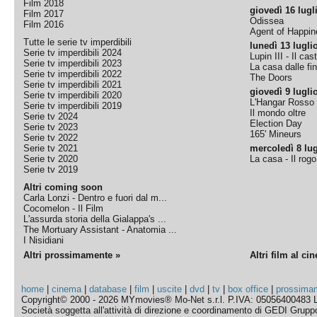
Film 2018
giovedì 16 lugl
Film 2017
Odissea
Film 2016
Agent of Happine
Tutte le serie tv imperdibili
lunedì 13 lugli
Serie tv imperdibili 2024
Lupin III - Il cas
Serie tv imperdibili 2023
La casa dalle fi
Serie tv imperdibili 2022
The Doors
Serie tv imperdibili 2021
giovedì 9 lugli
Serie tv imperdibili 2020
L'Hangar Rosso
Serie tv imperdibili 2019
Il mondo oltre
Serie tv 2024
Election Day
Serie tv 2023
165' Mineurs
Serie tv 2022
Serie tv 2021
mercoledì 8 lug
Serie tv 2020
La casa - Il rog
Serie tv 2019
Altri coming soon
Carla Lonzi - Dentro e fuori dal m...
Cocomelon - Il Film
L'assurda storia della Gialappa's ...
The Mortuary Assistant - Anatomia ...
I Nisidiani
Altri prossimamente »
Altri film al ci
home
|
cinema
|
database
|
film
|
uscite
|
dvd
|
tv
|
box office
|
prossima
Copyright© 2000 - 2026 MYmovies® Mo-Net s.r.l. P.IVA: 05056400483 L
Società soggetta all'attività di direzione e coordinamento di GEDI Gruppo E