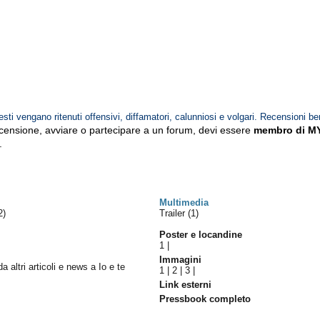
esti vengano ritenuti offensivi, diffamatori, calunniosi e volgari. Recensioni be
ecensione, avviare o partecipare a un forum, devi essere
membro di M
.
Multimedia
2)
Trailer (1)
Poster e locandine
1
|
Immagini
da altri articoli e news a Io e te
1
|
2
|
3
|
Link esterni
Pressbook completo