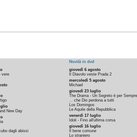
Novità in dvd
to
giovedì 6 agosto
e vere
Il Diavolo veste Prada 2
mercoledì 5 agosto
osto
Michael
giovedì 23 luglio
io
The Drama - Un Segreto è per Sempr
tigo
... che Dio perdona a tutti
Los Domingos
glio
Le Aquile della Repubblica
rand New Day
venerdì 17 luglio
io
Idoli - Fino all'ultima corsa
ia
giovedì 16 luglio
ubo dagli abissi
Il bene comune
Lo straniero