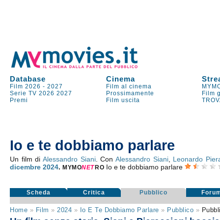
Database
Cinema
Stre
Film 2026
-
2027
Film al cinema
MYMO
Serie TV
2026
2027
Prossimamente
Film 
Premi
Film uscita
TROV
Io e te dobbiamo parlare
Un film di
Alessandro Siani
. Con
Alessandro Siani
,
Leonardo Piera
dicembre 2024
.
Io e te dobbiamo parlare
MYMO
NE
T
RO
Scheda
Critica
Pubblico
Foru
Home
»
Film
»
2024
»
Io E Te Dobbiamo Parlare
»
Pubblico
»
Pubbl