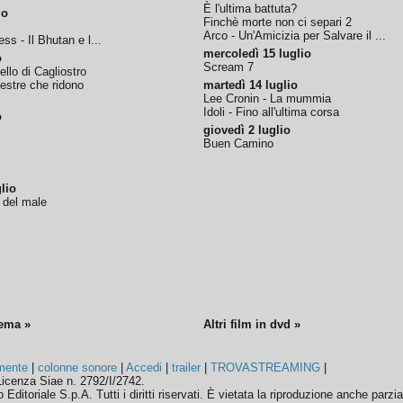
È l'ultima battuta?
io
Finchè morte non ci separi 2
Arco - Un'Amicizia per Salvare il ...
ss - Il Bhutan e l...
mercoledì 15 luglio
o
Scream 7
tello di Cagliostro
nestre che ridono
martedì 14 luglio
Lee Cronin - La mummia
Idoli - Fino all'ultima corsa
o
giovedì 2 luglio
Buen Camino
lio
o del male
nema »
Altri film in dvd »
mente
|
colonne sonore
|
Accedi
|
trailer
|
TROVASTREAMING
|
icenza Siae n. 2792/I/2742.
ditoriale S.p.A. Tutti i diritti riservati. È vietata la riproduzione anche parzia