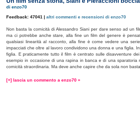
Un film senza storia, Siani e Pieraccioni boccia
di enzo70
Feedback: 47041 |
altri commenti e recensioni di enzo70
Non basta la comicità di Alessandro Siani per dare senso ad un fil
ma ci potrebbe anche stare, alla fine un film del genere è pensat
qualsiasi linearità al racconto, alla fine è come vedere una seri
impacciati che oltre al lavoro condividono una donna e una figlia. In
figlia. E praticamente tutto il film è centrato sulle disavventure d
esempio in occasione di una rapina in banca e di una sparatoria n
comicità straordinaria. Ma deve anche capire che da sola non basta
[+] lascia un commento a enzo70 »