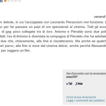
ti
venerdì
m debole, in cui l’accoppiata con Leonardo Pieraccioni non funziona. 
o per far passare un paio di ore spensierati al cinema. Tutti gli ecc
e di gag poco collegate tra di loro. Antonio e Pieraldo sono due poli
fatti, l’ex di Antonio è diventata la compagna di Pieraldo che ha adottat
ei due che, chiaramente, alla fine si riscatteranno. Ma anche se qualch
el parco, alla fine si esce dal cinema delusi, anche perché Alessand
 per reggere un film.
Sei d'accordo con la recension
enzo70?
Scrivi la tua recensione
Leggi i commenti del pubblico