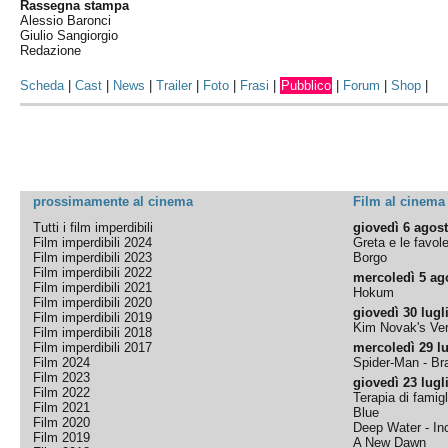
Rassegna stampa
Alessio Baronci
Giulio Sangiorgio
Redazione
Scheda
|
Cast
|
News
|
Trailer
|
Foto
|
Frasi
|
Pubblico
|
Forum
|
Shop
|
prossimamente al cinema
Film al cinema
Tutti i film imperdibili
giovedì 6 agos
Film imperdibili 2024
Greta e le favol
Film imperdibili 2023
Borgo
Film imperdibili 2022
mercoledì 5 ag
Film imperdibili 2021
Hokum
Film imperdibili 2020
giovedì 30 lugl
Film imperdibili 2019
Kim Novak's Ver
Film imperdibili 2018
Film imperdibili 2017
mercoledì 29 lu
Film 2024
Spider-Man - B
Film 2023
giovedì 23 lugl
Film 2022
Terapia di famigl
Film 2021
Blue
Film 2020
Deep Water - Inc
Film 2019
A New Dawn