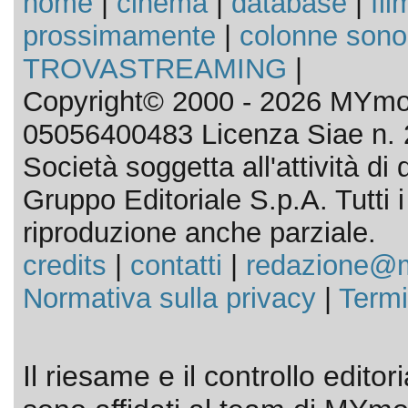
home
|
cinema
|
database
|
fil
prossimamente
|
colonne sono
TROVASTREAMING
|
Copyright© 2000 - 2026 MYmov
05056400483 Licenza Siae n. 
Società soggetta all'attività d
Gruppo Editoriale S.p.A. Tutti i d
riproduzione anche parziale.
credits
|
contatti
|
redazione@m
Normativa sulla privacy
|
Termi
Il riesame e il controllo editor