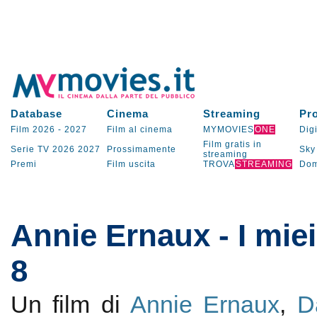
Database
Cinema
Streaming
Pr
Film 2026
-
2027
Film al cinema
MYMOVIES
ONE
Digi
Film gratis in
Serie TV
2026
2027
Prossimamente
Sky
streaming
Premi
Film uscita
TROVA
STREAMING
Dom
Annie Ernaux - I mie
8
Un film di
Annie Ernaux
,
D