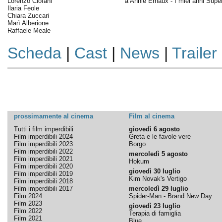
Lorenzo Ciofani
a Annie Ernaux - I miei anni Supe
Ilaria Feole
Chiara Zuccari
Marì Alberione
Raffaele Meale
Scheda
|
Cast
|
News
|
Trailer
prossimamente al cinema
Film al cinema
Tutti i film imperdibili
giovedì 6 agosto
Film imperdibili 2024
Greta e le favole vere
Film imperdibili 2023
Borgo
Film imperdibili 2022
mercoledì 5 agosto
Film imperdibili 2021
Hokum
Film imperdibili 2020
giovedì 30 luglio
Film imperdibili 2019
Kim Novak's Vertigo
Film imperdibili 2018
Film imperdibili 2017
mercoledì 29 luglio
Film 2024
Spider-Man - Brand New Day
Film 2023
giovedì 23 luglio
Film 2022
Terapia di famiglia
Film 2021
Blue