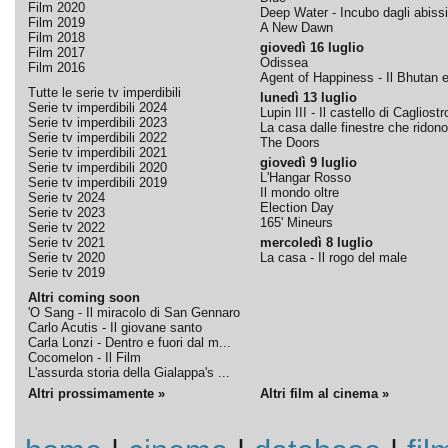
Film 2020
Deep Water - Incubo dagli abissi
Film 2019
A New Dawn
Film 2018
giovedì 16 luglio
Film 2017
Odissea
Film 2016
Agent of Happiness - Il Bhutan e 
Tutte le serie tv imperdibili
lunedì 13 luglio
Serie tv imperdibili 2024
Lupin III - Il castello di Cagliostr
Serie tv imperdibili 2023
La casa dalle finestre che ridono
Serie tv imperdibili 2022
The Doors
Serie tv imperdibili 2021
giovedì 9 luglio
Serie tv imperdibili 2020
L'Hangar Rosso
Serie tv imperdibili 2019
Il mondo oltre
Serie tv 2024
Election Day
Serie tv 2023
165' Mineurs
Serie tv 2022
Serie tv 2021
mercoledì 8 luglio
Serie tv 2020
La casa - Il rogo del male
Serie tv 2019
Altri coming soon
'O Sang - Il miracolo di San Gennaro
Carlo Acutis - Il giovane santo
Carla Lonzi - Dentro e fuori dal m...
Cocomelon - Il Film
L'assurda storia della Gialappa's ...
Altri prossimamente »
Altri film al cinema »