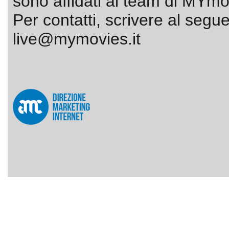
sono affidati al team di MYmov
Per contatti, scrivere al segue
live@mymovies.it