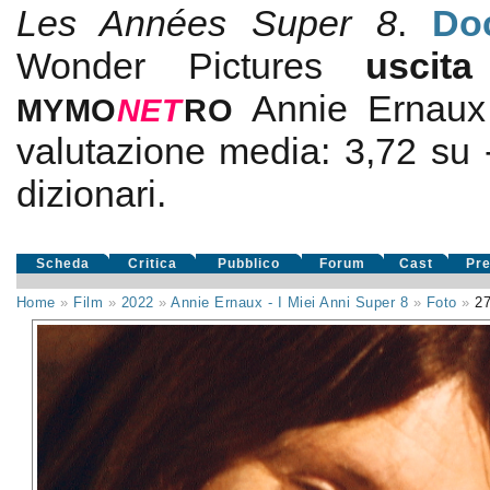
Les Années Super 8
.
Do
Wonder Pictures
uscit
Annie Ernaux
MYMO
NE
T
RO
valutazione media:
3,72
su
dizionari.
Scheda
Critica
Pubblico
Forum
Cast
Pr
Home
»
Film
»
2022
»
Annie Ernaux - I Miei Anni Super 8
»
Foto
»
2