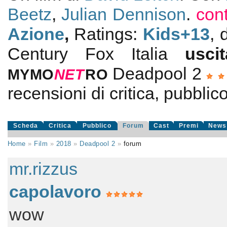
Beetz
,
Julian Dennison
.
con
Azione
,
Ratings:
Kids+13
, 
Century Fox Italia
usc
Deadpool 2
MYMO
NE
T
RO
recensioni di critica, pubblico
Scheda
Critica
Pubblico
Forum
Cast
Premi
News
Home
»
Film
»
2018
»
Deadpool 2
»
forum
mr.rizzus
capolavoro
wow