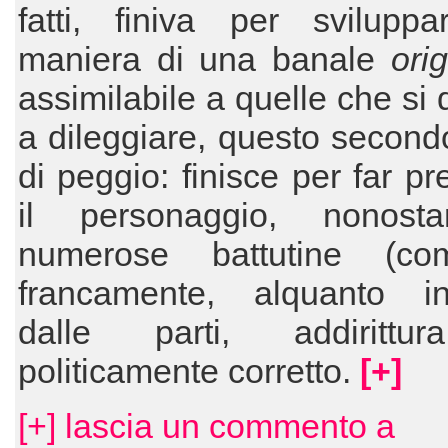
fatti, finiva per sviluppa
maniera di una ba­nale
ori
assimilabile a quelle che si d
a dileggiare, questo secondo
di peggio: finisce per far pr
il personaggio, nono­st
numerose battutine (co
franca­mente, alquanto in
dalle parti, addirittu
politicamente corretto.
[+]
[+] lascia un commento a