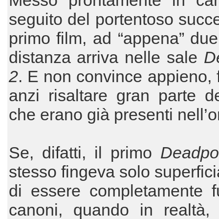
Messo prontamente in can
seguito del portentoso succ
primo film, ad “appena” due
distanza arriva nelle sale
D
2
. E non convince appieno,
anzi risaltare gran parte dei
che erano già presenti nell’o
Se, difatti, il primo
Deadp
stesso fin­geva solo superfic
di essere completa­mente f
canoni, quando in realtà, 