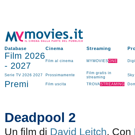
Database
Cinema
Streaming
Pr
Film 2026
Film al cinema
MYMOVIES
ONE
Digi
-
2027
Film gratis in
Serie TV
2026
2027
Prossimamente
Sky
streaming
Premi
Film uscita
TROVA
STREAMING
Dom
Deadpool 2
Un film di
David Leitch
. Con