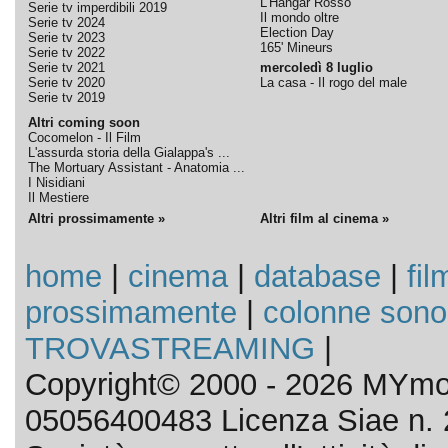
L'Hangar Rosso
Serie tv imperdibili 2019
Il mondo oltre
Serie tv 2024
Election Day
Serie tv 2023
165' Mineurs
Serie tv 2022
Serie tv 2021
mercoledì 8 luglio
Serie tv 2020
La casa - Il rogo del male
Serie tv 2019
Altri coming soon
Cocomelon - Il Film
L'assurda storia della Gialappa's ...
The Mortuary Assistant - Anatomia ...
I Nisidiani
Il Mestiere
Altri prossimamente »
Altri film al cinema »
home
|
cinema
|
database
|
fil
prossimamente
|
colonne sono
TROVASTREAMING
|
Copyright© 2000 - 2026 MYmov
05056400483 Licenza Siae n. 