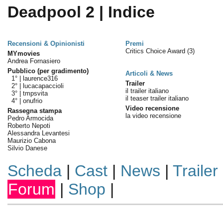
Deadpool 2 | Indice
Recensioni & Opinionisti
Premi
Critics Choice Award
(3)
MYmovies
Andrea Fornasiero
Pubblico (per gradimento)
Articoli & News
1° |
laurence316
Trailer
2° |
lucacapaccioli
il trailer italiano
3° |
tmpsvita
il teaser trailer italiano
4° |
onufrio
Video recensione
Rassegna stampa
la video recensione
Pedro Armocida
Roberto Nepoti
Alessandra Levantesi
Maurizio Cabona
Silvio Danese
Scheda
|
Cast
|
News
|
Trailer
Forum
|
Shop
|