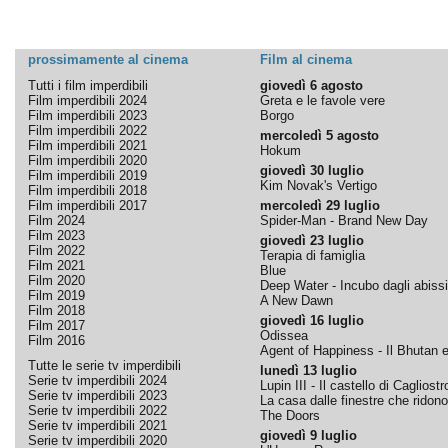
prossimamente al cinema
Film al cinema
Tutti i film imperdibili
giovedì 6 agosto
Film imperdibili 2024
Greta e le favole vere
Film imperdibili 2023
Borgo
Film imperdibili 2022
mercoledì 5 agosto
Film imperdibili 2021
Hokum
Film imperdibili 2020
giovedì 30 luglio
Film imperdibili 2019
Kim Novak's Vertigo
Film imperdibili 2018
Film imperdibili 2017
mercoledì 29 luglio
Film 2024
Spider-Man - Brand New Day
Film 2023
giovedì 23 luglio
Film 2022
Terapia di famiglia
Film 2021
Blue
Film 2020
Deep Water - Incubo dagli abissi
Film 2019
A New Dawn
Film 2018
giovedì 16 luglio
Film 2017
Odissea
Film 2016
Agent of Happiness - Il Bhutan e 
Tutte le serie tv imperdibili
lunedì 13 luglio
Serie tv imperdibili 2024
Lupin III - Il castello di Cagliostr
Serie tv imperdibili 2023
La casa dalle finestre che ridono
Serie tv imperdibili 2022
The Doors
Serie tv imperdibili 2021
giovedì 9 luglio
Serie tv imperdibili 2020