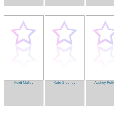
Heidi Malley
Kate Stephey
Audrey Pott