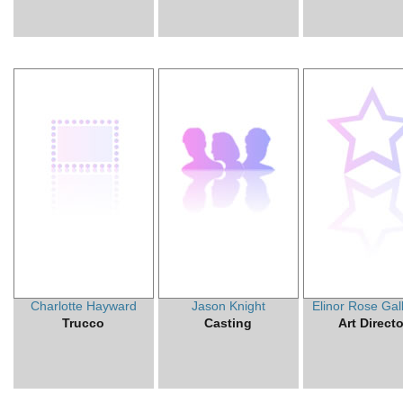
Charlotte Hayward
Jason Knight
Elinor Rose Gal
Trucco
Casting
Art Directo