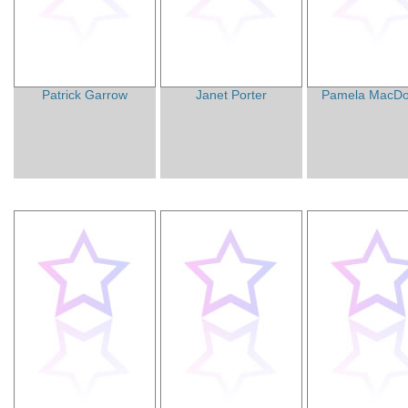
Patrick Garrow
Janet Porter
Pamela MacDo