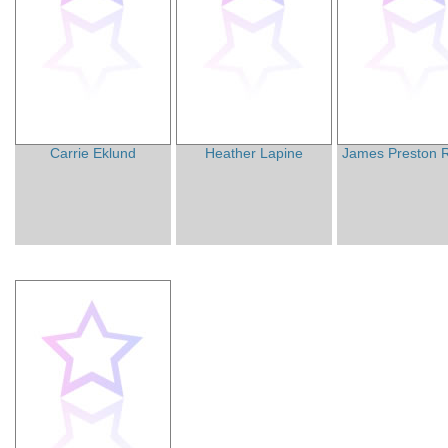
Carrie Eklund
Heather Lapine
James Preston 