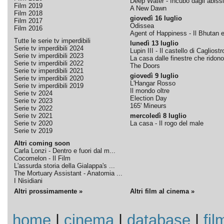
Deep Water - Incubo dagli abissi
Film 2019
A New Dawn
Film 2018
giovedì 16 luglio
Film 2017
Odissea
Film 2016
Agent of Happiness - Il Bhutan e 
Tutte le serie tv imperdibili
lunedì 13 luglio
Serie tv imperdibili 2024
Lupin III - Il castello di Cagliostr
Serie tv imperdibili 2023
La casa dalle finestre che ridono
Serie tv imperdibili 2022
The Doors
Serie tv imperdibili 2021
giovedì 9 luglio
Serie tv imperdibili 2020
L'Hangar Rosso
Serie tv imperdibili 2019
Il mondo oltre
Serie tv 2024
Election Day
Serie tv 2023
165' Mineurs
Serie tv 2022
Serie tv 2021
mercoledì 8 luglio
Serie tv 2020
La casa - Il rogo del male
Serie tv 2019
Altri coming soon
Carla Lonzi - Dentro e fuori dal m...
Cocomelon - Il Film
L'assurda storia della Gialappa's ...
The Mortuary Assistant - Anatomia ...
I Nisidiani
Altri prossimamente »
Altri film al cinema »
home
|
cinema
|
database
|
fil