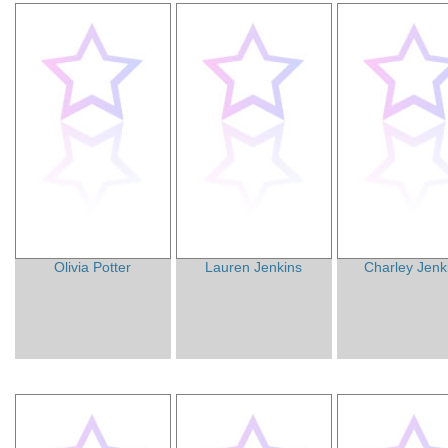
Olivia Potter
Lauren Jenkins
Charley Jenk