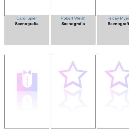
Carol Spier
Robert Welsh
Friday Mye
Scenografia
Scenografia
Scenograf