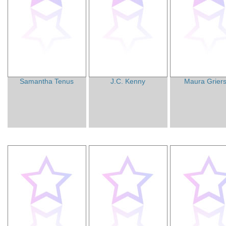
Samantha Tenus
J.C. Kenny
Maura Grier