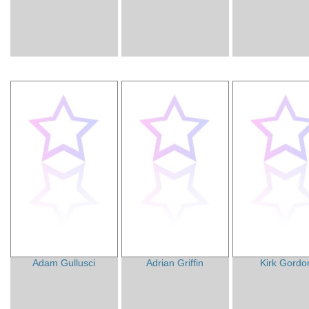
Adam Gullusci
Adrian Griffin
Kirk Gordo