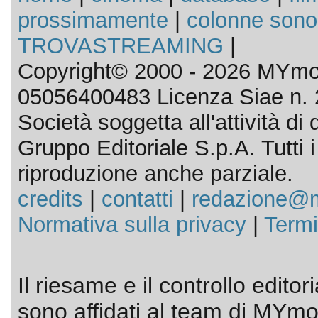
prossimamente
|
colonne sono
TROVASTREAMING
|
Copyright© 2000 - 2026 MYmov
05056400483 Licenza Siae n. 
Società soggetta all'attività d
Gruppo Editoriale S.p.A. Tutti i d
riproduzione anche parziale.
credits
|
contatti
|
redazione@m
Normativa sulla privacy
|
Termi
Il riesame e il controllo editor
sono affidati al team di MYmov