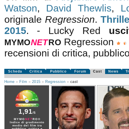
Watson
,
David Thewlis
,
L
originale
Regression
.
Thrille
2015
. - Lucky Red
usc
Regression
MYMO
NE
T
RO
recensioni di critica, pubblico
Scheda
Critica
Pubblico
Forum
Cast
News
T
Home
»
Film
»
2015
»
Regression
»
cast
1,91
/5
MYMO
NET
RO®
Indice di gradimento
medio del film tra
pubblico, critica e