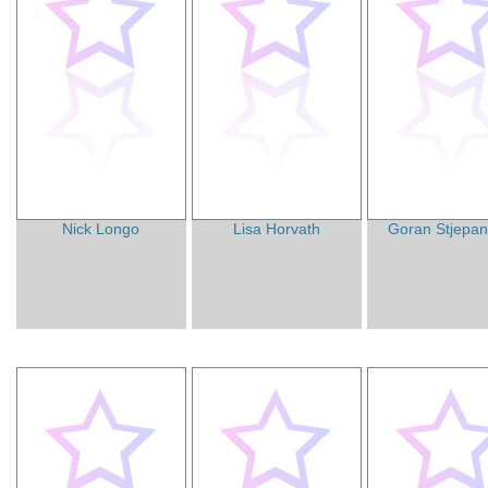
Nick Longo
Lisa Horvath
Goran Stjepan