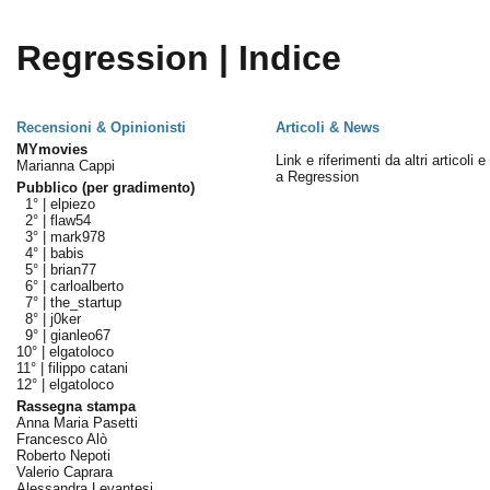
Regression | Indice
Recensioni & Opinionisti
Articoli & News
MYmovies
Link e riferimenti da altri articoli 
Marianna Cappi
a Regression
Pubblico (per gradimento)
1° |
elpiezo
2° |
flaw54
3° |
mark978
4° |
babis
5° |
brian77
6° |
carloalberto
7° |
the_startup
8° |
j0ker
9° |
gianleo67
10° |
elgatoloco
11° |
filippo catani
12° |
elgatoloco
Rassegna stampa
Anna Maria Pasetti
Francesco Alò
Roberto Nepoti
Valerio Caprara
Alessandra Levantesi