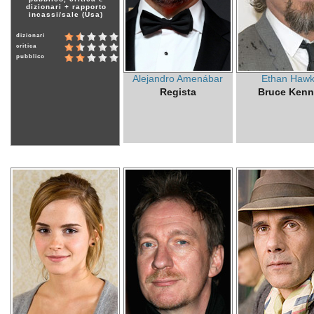
dizionari + rapporto
incassi/sale (Usa)
dizionari
critica
pubblico
Alejandro Amenábar
Ethan Haw
Regista
Bruce Kenn