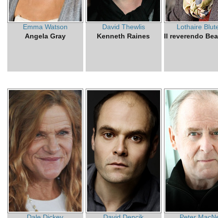
Emma Watson
David Thewlis
Lothaire Blut
Angela Gray
Kenneth Raines
Il reverendo Be
Dale Dickey
David Dencik
Peter MacNei