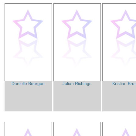
Danielle Bourgon
Julian Richings
Kristian Bru