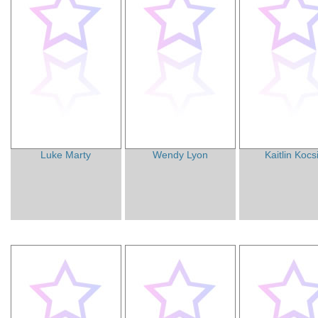
Luke Marty
Wendy Lyon
Kaitlin Kocs