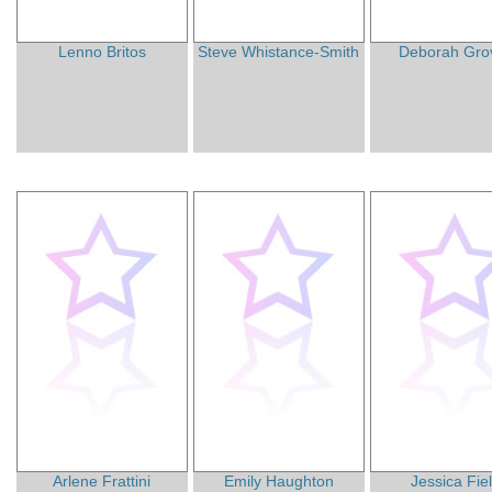
Lenno Britos
Steve Whistance-Smith
Deborah Gro
Arlene Frattini
Emily Haughton
Jessica Fie