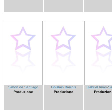
Simón de Santiago
Ghislain Barrois
Gabriel Arias-S
Produzione
Produzione
Produzion