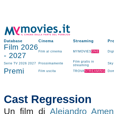
Database
Cinema
Streaming
Pr
Film 2026
Film al cinema
MYMOVIES
ONE
Digi
-
2027
Film gratis in
Serie TV
2026
2027
Prossimamente
Sky
streaming
Premi
Film uscita
TROVA
STREAMING
Dom
Cast Regression
Un film di
Alejandro Amen