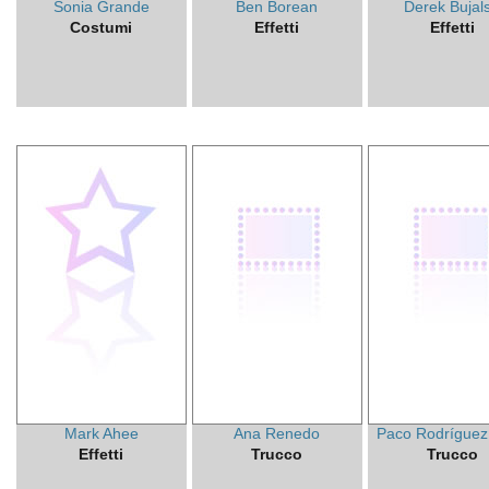
Sonia Grande
Ben Borean
Derek Bujals
Costumi
Effetti
Effetti
Mark Ahee
Ana Renedo
Paco Rodríguez
Effetti
Trucco
Trucco