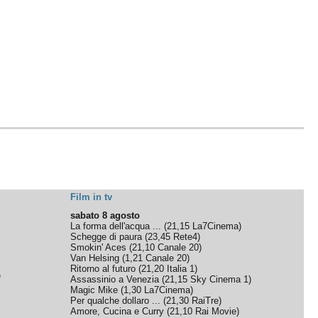
Film in tv
sabato 8 agosto
La forma dell'acqua ...
(
21,15
La7Cinema
)
Schegge di paura
(
23,45
Rete4
)
Smokin' Aces
(
21,10
Canale 20
)
Van Helsing
(
1,21
Canale 20
)
Ritorno al futuro
(
21,20
Italia 1
)
e
Assassinio a Venezia
(
21,15
Sky Cinema 1
)
Magic Mike
(
1,30
La7Cinema
)
Per qualche dollaro ...
(
21,30
RaiTre
)
Amore, Cucina e Curry
(
21,10
Rai Movie
)