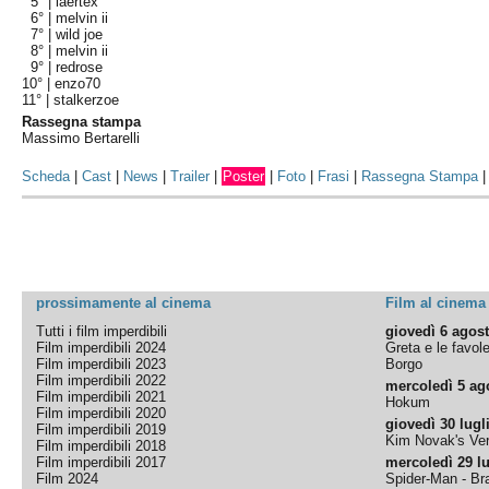
5° |
laertex
6° |
melvin ii
7° |
wild joe
8° |
melvin ii
9° |
redrose
10° |
enzo70
11° |
stalkerzoe
Rassegna stampa
Massimo Bertarelli
Scheda
|
Cast
|
News
|
Trailer
|
Poster
|
Foto
|
Frasi
|
Rassegna Stampa
prossimamente al cinema
Film al cinema
Tutti i film imperdibili
giovedì 6 agos
Film imperdibili 2024
Greta e le favol
Film imperdibili 2023
Borgo
Film imperdibili 2022
mercoledì 5 ag
Film imperdibili 2021
Hokum
Film imperdibili 2020
giovedì 30 lugl
Film imperdibili 2019
Kim Novak's Ver
Film imperdibili 2018
Film imperdibili 2017
mercoledì 29 lu
Film 2024
Spider-Man - B