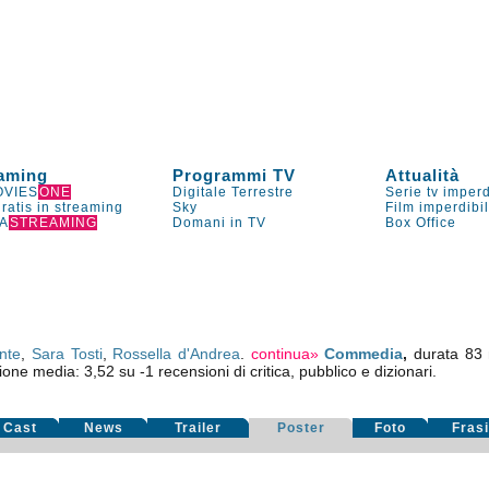
aming
Programmi TV
Attualità
VIES
ONE
Digitale Terrestre
Serie tv imperd
gratis in streaming
Sky
Film imperdibi
A
STREAMING
Domani in TV
Box Office
nte
,
Sara Tosti
,
Rossella d'Andrea
.
continua»
Commedia
,
durata 83 
zione media:
3,52
su
-1
recensioni di critica, pubblico e dizionari.
Cast
News
Trailer
Poster
Foto
Fras