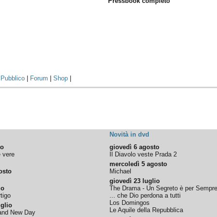
Pressbook completo
|
Pubblico
|
Forum
|
Shop
|
Novità in dvd
to
giovedì 6 agosto
e vere
Il Diavolo veste Prada 2
mercoledì 5 agosto
osto
Michael
giovedì 23 luglio
io
The Drama - Un Segreto è per Sempr
tigo
... che Dio perdona a tutti
Los Domingos
glio
Le Aquile della Repubblica
rand New Day