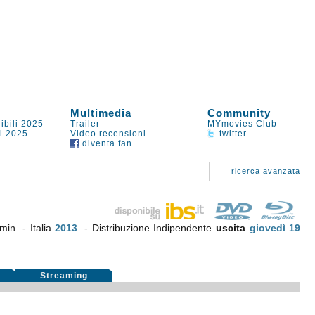
Multimedia
Community
ibili 2025
Trailer
MYmovies Club
li 2025
Video recensioni
twitter
diventa fan
ricerca avanzata
min. - Italia
2013
. - Distribuzione Indipendente
uscita
giovedì 19
i
Streaming