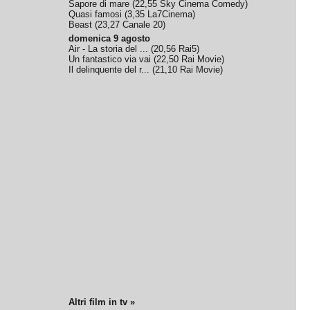
Sapore di mare
(
22,55
Sky Cinema Comedy
)
Quasi famosi
(
3,35
La7Cinema
)
Beast
(
23,27
Canale 20
)
domenica 9 agosto
Air - La storia del ...
(
20,56
Rai5
)
Un fantastico via vai
(
22,50
Rai Movie
)
Il delinquente del r...
(
21,10
Rai Movie
)
Altri film in tv »