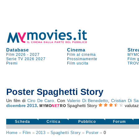
Database
Cinema
Stre
Film 2026
-
2027
Film al cinema
MYMO
Serie TV
2026
2027
Prossimamente
Film 
Premi
Film uscita
TROV
Poster Spaghetti Story
Un film di
Ciro De Caro
. Con
Valerio Di Benedetto
,
Cristian Di Sa
dicembre 2013
.
Spaghetti Story
valuta
MYMO
NE
T
RO
Scheda
Critica
Pubblico
Forum
Home
»
Film
»
2013
»
Spaghetti Story
»
Poster
»
0