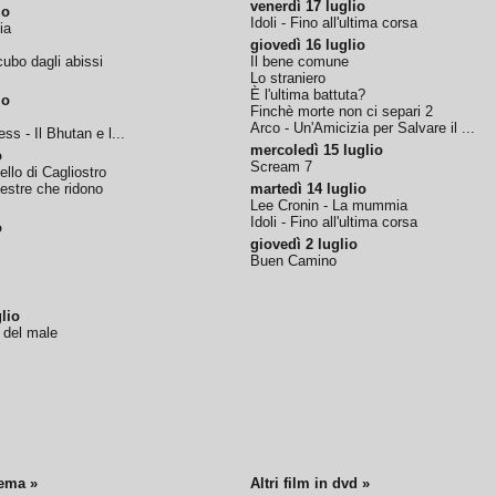
venerdì 17 luglio
io
Idoli - Fino all'ultima corsa
ia
giovedì 16 luglio
ubo dagli abissi
Il bene comune
Lo straniero
È l'ultima battuta?
io
Finchè morte non ci separi 2
Arco - Un'Amicizia per Salvare il ...
ss - Il Bhutan e l...
mercoledì 15 luglio
o
Scream 7
tello di Cagliostro
nestre che ridono
martedì 14 luglio
Lee Cronin - La mummia
Idoli - Fino all'ultima corsa
o
giovedì 2 luglio
Buen Camino
lio
o del male
nema »
Altri film in dvd »