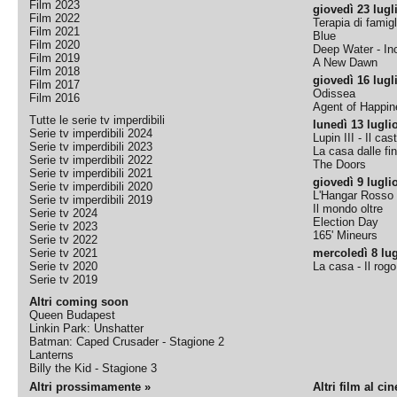
Film 2023
giovedì 23 lugl
Film 2022
Terapia di famigl
Film 2021
Blue
Film 2020
Deep Water - Inc
Film 2019
A New Dawn
Film 2018
giovedì 16 lugl
Film 2017
Odissea
Film 2016
Agent of Happine
Tutte le serie tv imperdibili
lunedì 13 lugli
Serie tv imperdibili 2024
Lupin III - Il cas
Serie tv imperdibili 2023
La casa dalle fi
Serie tv imperdibili 2022
The Doors
Serie tv imperdibili 2021
giovedì 9 lugli
Serie tv imperdibili 2020
L'Hangar Rosso
Serie tv imperdibili 2019
Il mondo oltre
Serie tv 2024
Election Day
Serie tv 2023
165' Mineurs
Serie tv 2022
Serie tv 2021
mercoledì 8 lug
Serie tv 2020
La casa - Il rog
Serie tv 2019
Altri coming soon
Queen Budapest
Linkin Park: Unshatter
Batman: Caped Crusader - Stagione 2
Lanterns
Billy the Kid - Stagione 3
Altri prossimamente »
Altri film al ci