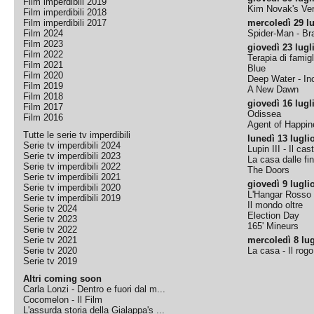
Film imperdibili 2019
Kim Novak's Ver
Film imperdibili 2018
Film imperdibili 2017
mercoledì 29 lu
Film 2024
Spider-Man - B
Film 2023
giovedì 23 lugl
Film 2022
Terapia di famigl
Film 2021
Blue
Film 2020
Deep Water - Inc
Film 2019
A New Dawn
Film 2018
giovedì 16 lugl
Film 2017
Odissea
Film 2016
Agent of Happine
Tutte le serie tv imperdibili
lunedì 13 lugli
Serie tv imperdibili 2024
Lupin III - Il cas
Serie tv imperdibili 2023
La casa dalle fi
Serie tv imperdibili 2022
The Doors
Serie tv imperdibili 2021
giovedì 9 lugli
Serie tv imperdibili 2020
L'Hangar Rosso
Serie tv imperdibili 2019
Il mondo oltre
Serie tv 2024
Election Day
Serie tv 2023
165' Mineurs
Serie tv 2022
Serie tv 2021
mercoledì 8 lug
Serie tv 2020
La casa - Il rog
Serie tv 2019
Altri coming soon
Carla Lonzi - Dentro e fuori dal m...
Cocomelon - Il Film
L'assurda storia della Gialappa's ...