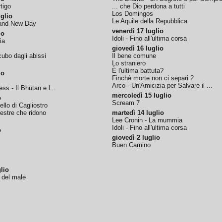
tigo
... che Dio perdona a tutti
Los Domingos
glio
Le Aquile della Repubblica
rand New Day
venerdì 17 luglio
io
Idoli - Fino all'ultima corsa
ia
giovedì 16 luglio
ubo dagli abissi
Il bene comune
Lo straniero
È l'ultima battuta?
io
Finchè morte non ci separi 2
Arco - Un'Amicizia per Salvare il ...
ss - Il Bhutan e l...
mercoledì 15 luglio
o
Scream 7
tello di Cagliostro
nestre che ridono
martedì 14 luglio
Lee Cronin - La mummia
Idoli - Fino all'ultima corsa
o
giovedì 2 luglio
Buen Camino
lio
o del male