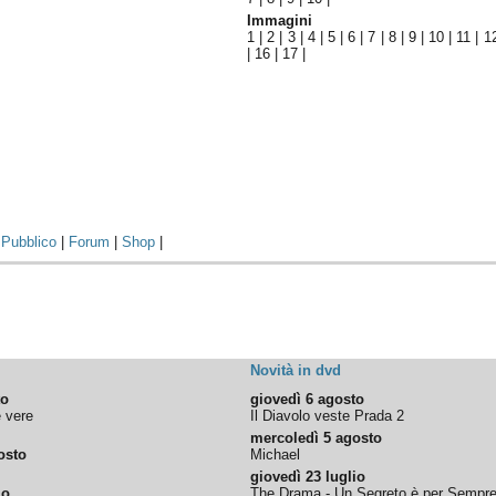
Immagini
1
|
2
|
3
|
4
|
5
|
6
|
7
|
8
|
9
|
10
|
11
|
1
|
16
|
17
|
|
Pubblico
|
Forum
|
Shop
|
Novità in dvd
to
giovedì 6 agosto
e vere
Il Diavolo veste Prada 2
mercoledì 5 agosto
osto
Michael
giovedì 23 luglio
io
The Drama - Un Segreto è per Sempr