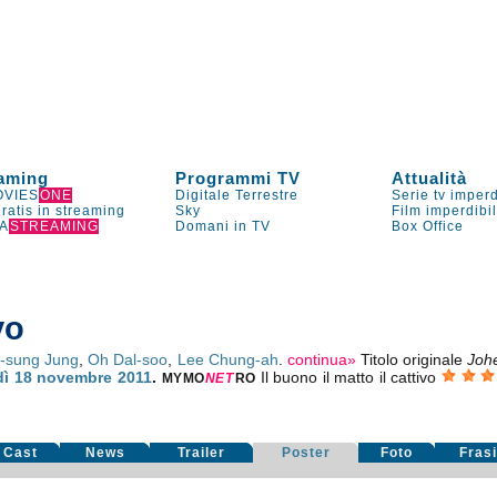
aming
Programmi TV
Attualità
VIES
ONE
Digitale Terrestre
Serie tv imperd
gratis in streaming
Sky
Film imperdibi
A
STREAMING
Domani in TV
Box Office
vo
-sung Jung
,
Oh Dal-soo
,
Lee Chung-ah
.
continua»
Titolo originale
Joh
dì 18
novembre 2011
.
Il buono il matto il cattivo
MYMO
NE
T
RO
Cast
News
Trailer
Poster
Foto
Fras