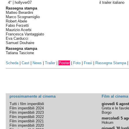
4° |
hollyver07
il trailer italiano
Rassegna stampa
Matteo Berardini
Marco Scognamiglio
Robert Abele
Fabio Ferzetti
Maurizio Acerbi
Francesca Vantaggiato
Eva Carducci
Samuel Douhaire
Rassegna stampa
Tatiana Tascione
Scheda
|
Cast
|
News
|
Trailer
|
Poster
|
Foto
|
Frasi
|
Rassegna Stampa
prossimamente al cinema
Film al cinema
Tutti i film imperdibili
giovedì 6 agos
Film imperdibili 2024
Greta e le favol
Film imperdibili 2023
Borgo
Film imperdibili 2022
mercoledì 5 ag
Film imperdibili 2021
Hokum
Film imperdibili 2020
giovedì 30 lugl