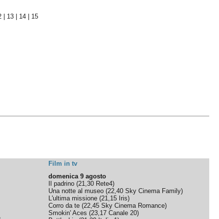
2
|
13
|
14
|
15
Film in tv
domenica 9 agosto
Il padrino
(
21,30
Rete4
)
Una notte al museo
(
22,40
Sky Cinema Family
)
L'ultima missione
(
21,15
Iris
)
Corro da te
(
22,45
Sky Cinema Romance
)
Smokin' Aces
(
23,17
Canale 20
)
e