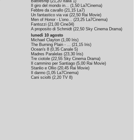
Battleship
(
21,20
Italia 1
)
Il giro del mondo in...
(
1,50
La7Cinema
)
Febbre da cavallo
(
21,15
La7
)
Un fantastico via vai
(
22,50
Rai Movie
)
Men of Honor - L'ono...
(
23,25
La7Cinema
)
Fantozzi
(
21,00
Cine34
)
A proposito di Schmidt
(
22,50
Sky Cinema Drama
)
lunedì 10 agosto
Michael Clayton
(
1,00
Iris
)
The Burning Plain - ...
(
21,15
Iris
)
Ocean's 8
(
0,35
Canale 5
)
Madres Paralelas
(
23,30
Iris
)
Tre ciotole
(
22,55
Sky Cinema Drama
)
Il cammino per Santiago
(
5,00
Rai Movie
)
Stanlio e Ollio
(
20,45
Rai Movie
)
Il danno
(
1,05
La7Cinema
)
Cani sciolti
(
2,20
TV 8
)