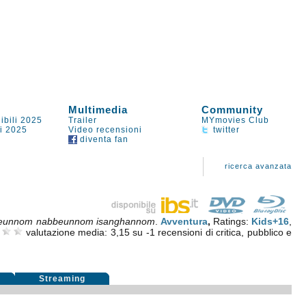
Multimedia
Community
ibili 2025
Trailer
MYmovies Club
li 2025
Video recensioni
twitter
diventa fan
ricerca avanzata
eunnom nabbeunnom isanghannom
.
Avventura
,
Ratings:
Kids+16
,
valutazione media:
3,15
su
-1
recensioni di critica, pubblico e
i
Streaming