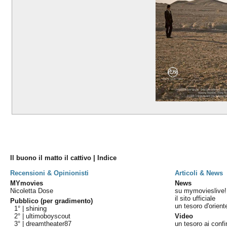
Il buono il matto il cattivo | Indice
Recensioni & Opinionisti
Articoli & News
MYmovies
News
Nicoletta Dose
su mymovieslive!
il sito ufficiale
Pubblico (per gradimento)
un tesoro d'orient
1° |
shining
2° |
ultimoboyscout
Video
3° |
dreamtheater87
un tesoro ai confi