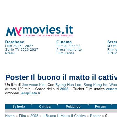
Database
Cinema
Stre
Film 2026
-
2027
Film al cinema
MYMO
Serie TV
2026
2027
Prossimamente
Film 
Premi
Film uscita
TROV
Poster Il buono il matto il catti
Un film di
Jee-woon Kim
. Con
Byung-Hun Lee
,
Song Kang-ho
,
Woo
durata 120 min. - Corea del sud
2008
. - Tucker Film
uscita
vener
dizionari.
Acquista »
Scheda
Critica
Pubblico
Forum
Home
»
Film
»
2008
»
Il Buono Il Matto Il Cattivo
»
Poster
»
0