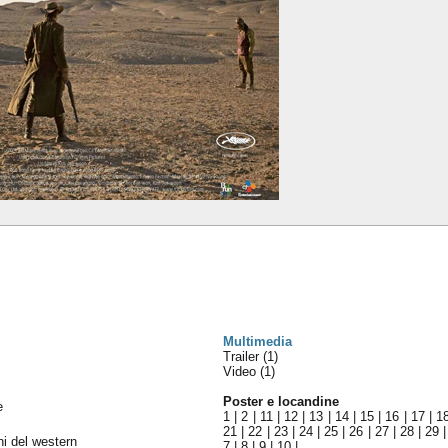
Multimedia
Trailer (1)
Video (1)
Poster e locandine
e
1
|
2
|
11
|
12
|
13
|
14
|
15
|
16
|
17
|
1
21
|
22
|
23
|
24
|
25
|
26
|
27
|
28
|
29
ni del western
7
|
8
|
9
|
10
|