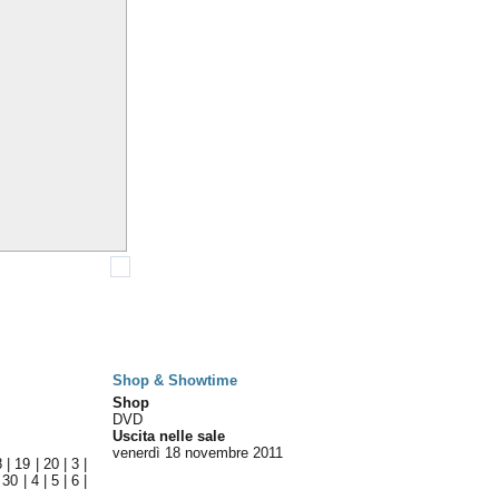
Shop & Showtime
Shop
DVD
Uscita nelle sale
venerdì 18
novembre 2011
8
|
19
|
20
|
3
|
|
30
|
4
|
5
|
6
|