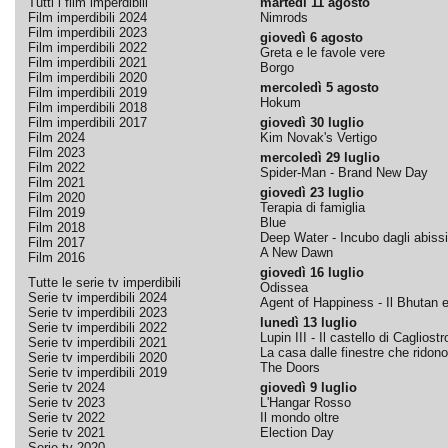
Tutti i film imperdibili
martedì 11 agosto
Film imperdibili 2024
Nimrods
Film imperdibili 2023
giovedì 6 agosto
Film imperdibili 2022
Greta e le favole vere
Film imperdibili 2021
Borgo
Film imperdibili 2020
mercoledì 5 agosto
Film imperdibili 2019
Hokum
Film imperdibili 2018
Film imperdibili 2017
giovedì 30 luglio
Film 2024
Kim Novak's Vertigo
Film 2023
mercoledì 29 luglio
Film 2022
Spider-Man - Brand New Day
Film 2021
giovedì 23 luglio
Film 2020
Terapia di famiglia
Film 2019
Blue
Film 2018
Deep Water - Incubo dagli abissi
Film 2017
A New Dawn
Film 2016
giovedì 16 luglio
Tutte le serie tv imperdibili
Odissea
Serie tv imperdibili 2024
Agent of Happiness - Il Bhutan e 
Serie tv imperdibili 2023
lunedì 13 luglio
Serie tv imperdibili 2022
Lupin III - Il castello di Cagliostr
Serie tv imperdibili 2021
La casa dalle finestre che ridono
Serie tv imperdibili 2020
The Doors
Serie tv imperdibili 2019
Serie tv 2024
giovedì 9 luglio
Serie tv 2023
L'Hangar Rosso
Serie tv 2022
Il mondo oltre
Serie tv 2021
Election Day
Serie tv 2020