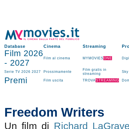
Database
Cinema
Streaming
Pr
Film 2026
Film al cinema
MYMOVIES
ONE
Digi
-
2027
Film gratis in
Serie TV
2026
2027
Prossimamente
Sky
streaming
Premi
Film uscita
TROVA
STREAMING
Dom
Freedom Writers
Un film di
Richard LaGrav