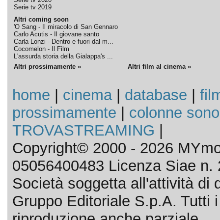
Serie tv 2019
Altri coming soon
'O Sang - Il miracolo di San Gennaro
Carlo Acutis - Il giovane santo
Carla Lonzi - Dentro e fuori dal m...
Cocomelon - Il Film
L'assurda storia della Gialappa's ...
Altri prossimamente »
Altri film al cinema »
home
|
cinema
|
database
|
fil
prossimamente
|
colonne sono
TROVASTREAMING
|
Copyright© 2000 - 2026 MYmov
05056400483 Licenza Siae n. 
Società soggetta all'attività d
Gruppo Editoriale S.p.A. Tutti i d
riproduzione anche parziale.