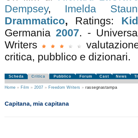
Dempsey
,
Imelda Staun
Drammatico
,
Ratings:
Ki
Germania
2007
. - Univers
Writers
valutazio
critica, pubblico e dizionari.
Scheda
Critica
Pubblico
Forum
Cast
News
T
Home
»
Film
»
2007
»
Freedom Writers
»
rassegnastampa
Capitana, mia capitana