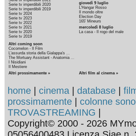
giovedì 9 luglio
Serie tv imperdibili 2020
L'Hangar Rosso
Serie tv imperdibili 2019
Il mondo oltre
Serie tv 2024
Election Day
Serie tv 2023
165' Mineurs
Serie tv 2022
Serie tv 2021
mercoledì 8 luglio
Serie tv 2020
La casa - Il rogo del male
Serie tv 2019
Altri coming soon
Cocomelon - Il Film
L'assurda storia della Gialappa's ...
The Mortuary Assistant - Anatomia ...
I Nisidiani
Il Mestiere
Altri prossimamente »
Altri film al cinema »
home
|
cinema
|
database
|
fil
prossimamente
|
colonne sono
TROVASTREAMING
|
Copyright© 2000 - 2026 MYmov
05056400483 Licenza Siae n. 