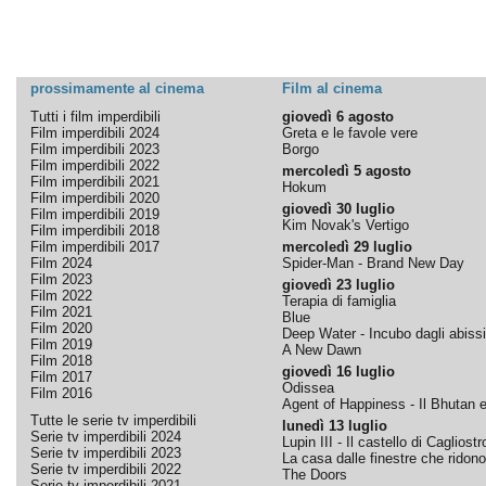
prossimamente al cinema
Film al cinema
Tutti i film imperdibili
giovedì 6 agosto
Film imperdibili 2024
Greta e le favole vere
Film imperdibili 2023
Borgo
Film imperdibili 2022
mercoledì 5 agosto
Film imperdibili 2021
Hokum
Film imperdibili 2020
giovedì 30 luglio
Film imperdibili 2019
Kim Novak's Vertigo
Film imperdibili 2018
Film imperdibili 2017
mercoledì 29 luglio
Film 2024
Spider-Man - Brand New Day
Film 2023
giovedì 23 luglio
Film 2022
Terapia di famiglia
Film 2021
Blue
Film 2020
Deep Water - Incubo dagli abissi
Film 2019
A New Dawn
Film 2018
giovedì 16 luglio
Film 2017
Odissea
Film 2016
Agent of Happiness - Il Bhutan e 
Tutte le serie tv imperdibili
lunedì 13 luglio
Serie tv imperdibili 2024
Lupin III - Il castello di Cagliostr
Serie tv imperdibili 2023
La casa dalle finestre che ridono
Serie tv imperdibili 2022
The Doors
Serie tv imperdibili 2021