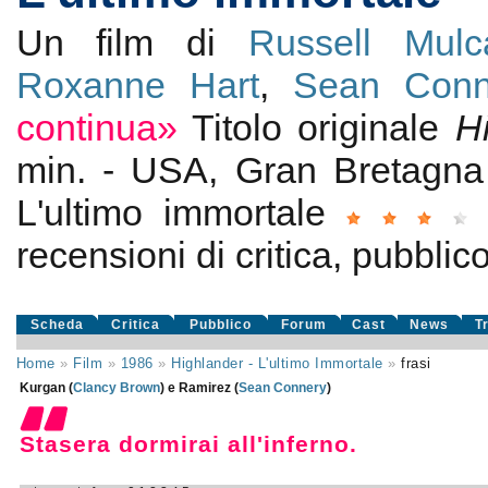
Un film di
Russell Mulc
Roxanne Hart
,
Sean Conn
continua»
Titolo originale
H
min. - USA, Gran Bretagn
L'ultimo immortale
recensioni di critica, pubblico
Scheda
Critica
Pubblico
Forum
Cast
News
T
Home
»
Film
»
1986
»
Highlander - L'ultimo Immortale
»
frasi
Kurgan (
Clancy Brown
) e Ramirez (
Sean Connery
)
Stasera dormirai all'inferno.