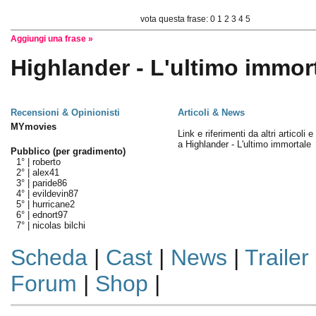
vota questa frase:
0
1
2
3
4
5
Aggiungi una frase »
Highlander - L'ultimo immort
Recensioni & Opinionisti
Articoli & News
MYmovies
Link e riferimenti da altri articoli 
a Highlander - L'ultimo immortale
Pubblico (per gradimento)
1° |
roberto
2° |
alex41
3° |
paride86
4° |
evildevin87
5° |
hurricane2
6° |
ednort97
7° |
nicolas bilchi
Scheda
|
Cast
|
News
|
Trailer
Forum
|
Shop
|