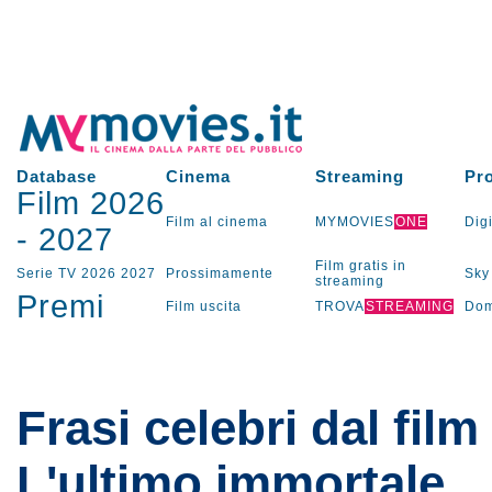
Database
Cinema
Streaming
Pr
Film 2026
Film al cinema
MYMOVIES
ONE
Digi
-
2027
Film gratis in
Serie TV
2026
2027
Prossimamente
Sky
streaming
Premi
Film uscita
TROVA
STREAMING
Dom
Frasi celebri dal film
L'ultimo immortale