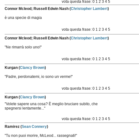
vota questa frase:
0
1
2
3
4
5
Connor Mcleod; Russell Edwin Nash (
Christopher Lambert
)
è una specie di magia
vota questa frase:
0
1
2
3
4
5
Connor Mcleod; Russell Edwin Nash (
Christopher Lambert
)
"Ne rimarrà solo uno!"
vota questa frase:
0
1
2
3
4
5
Kurgan (
Clancy Brown
)
"Padre, perdonatemi, io sono un verme!"
vota questa frase:
0
1
2
3
4
5
Kurgan (
Clancy Brown
)
"Volete sapere una cosa? È meglio bruciare subito, che
spegnersi lentamente..."
vota questa frase:
0
1
2
3
4
5
Ramirez (
Sean Connery
)
"Tu non puoi morire, McLeod... rassegnati!"