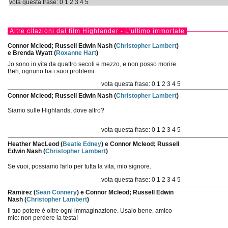
vota questa frase:
0
1
2
3
4
5
Altre citazioni dal film Highlander - L'ultimo immortale
Connor Mcleod; Russell Edwin Nash (
Christopher Lambert
)
e Brenda Wyatt (
Roxanne Hart
)
Jo sono in vita da quattro secoli e mezzo, e non posso morire.
Beh, ognuno ha i suoi problemi.
vota questa frase:
0
1
2
3
4
5
Connor Mcleod; Russell Edwin Nash (
Christopher Lambert
)
Siamo sulle Highlands, dove altro?
vota questa frase:
0
1
2
3
4
5
Heather MacLeod (
Beatie Edney
) e Connor Mcleod; Russell
Edwin Nash (
Christopher Lambert
)
Se vuoi, possiamo farlo per tutta la vita, mio signore.
vota questa frase:
0
1
2
3
4
5
Ramirez (
Sean Connery
) e Connor Mcleod; Russell Edwin
Nash (
Christopher Lambert
)
Il tuo potere è oltre ogni immaginazione. Usalo bene, amico
mio: non perdere la testa!