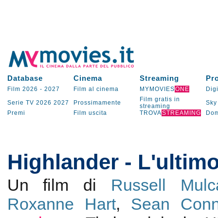
Database
Cinema
Streaming
Pr
Film 2026
-
2027
Film al cinema
MYMOVIES
ONE
Digi
Film gratis in
Serie TV
2026
2027
Prossimamente
Sky
streaming
Premi
Film uscita
TROVA
STREAMING
Dom
Highlander - L'ultim
Un film di
Russell Mulc
Roxanne Hart
,
Sean Conn