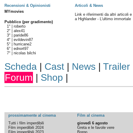
Recensioni & Opinionisti
Articoli & News
MYmovies
Link e riferimenti da altri articoli 
a Highlander - L'ultimo immortale
Pubblico (per gradimento)
1° |
roberto
2° |
alex41
3° |
paride86
4° |
evildevin87
5° |
hurricane2
6° |
ednort97
7° |
nicolas bilchi
Scheda
|
Cast
|
News
|
Trailer
Forum
|
Shop
|
prossimamente al cinema
Film al cinema
Tutti i film imperdibili
giovedì 6 agosto
Film imperdibili 2024
Greta e le favole vere
Film imperdibili 2023
Borgo