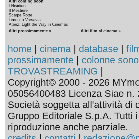
Altri coming soon
I Nisidiani
Il Mestiere
Scarpe Rotte
Limoni a Varsavia
Ateez: Light the Way in Cinemas
Altri prossimamente »
Altri film al cinema »
home
|
cinema
|
database
|
fil
prossimamente
|
colonne sono
TROVASTREAMING
|
Copyright© 2000 - 2026 MYmov
05056400483 Licenza Siae n. 
Società soggetta all'attività d
Gruppo Editoriale S.p.A. Tutti i d
riproduzione anche parziale.
credits
|
contatti
|
redazione@m