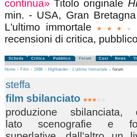
continua»
Titolo originale
H
min. - USA, Gran Bretagn
L'ultimo immortale
recensioni di critica, pubblico
Scheda
Critica
Pubblico
Forum
Cast
News
T
Home
»
Film
»
1986
»
Highlander - L'ultimo Immortale
»
forum
steffa
film sbilanciato
produzione sbilanciata
lato scenografie e fot
superlative, dall'altro un li