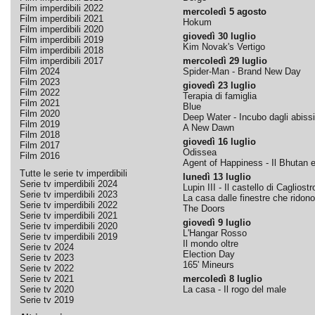
Film imperdibili 2022
mercoledì 5 agosto
Film imperdibili 2021
Hokum
Film imperdibili 2020
giovedì 30 luglio
Film imperdibili 2019
Kim Novak's Vertigo
Film imperdibili 2018
Film imperdibili 2017
mercoledì 29 luglio
Film 2024
Spider-Man - Brand New Day
Film 2023
giovedì 23 luglio
Film 2022
Terapia di famiglia
Film 2021
Blue
Film 2020
Deep Water - Incubo dagli abissi
Film 2019
A New Dawn
Film 2018
giovedì 16 luglio
Film 2017
Odissea
Film 2016
Agent of Happiness - Il Bhutan e 
Tutte le serie tv imperdibili
lunedì 13 luglio
Serie tv imperdibili 2024
Lupin III - Il castello di Cagliostr
Serie tv imperdibili 2023
La casa dalle finestre che ridono
Serie tv imperdibili 2022
The Doors
Serie tv imperdibili 2021
giovedì 9 luglio
Serie tv imperdibili 2020
L'Hangar Rosso
Serie tv imperdibili 2019
Il mondo oltre
Serie tv 2024
Election Day
Serie tv 2023
165' Mineurs
Serie tv 2022
Serie tv 2021
mercoledì 8 luglio
Serie tv 2020
La casa - Il rogo del male
Serie tv 2019