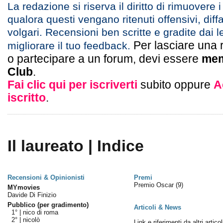
La redazione si riserva il diritto di rimuovere 
qualora questi vengano ritenuti offensivi, diff
volgari. Recensioni ben scritte e gradite dai l
Per lasciare una 
migliorare il tuo feedback.
o partecipare a un forum, devi essere
mem
Club
.
Fai clic qui per iscriverti
subito oppure
A
iscritto
.
Il laureato | Indice
Recensioni & Opinionisti
Premi
Premio Oscar
(9)
MYmovies
Davide Di Finizio
Pubblico (per gradimento)
Articoli & News
1° |
nico di roma
2° |
nicolò
Link e riferimenti da altri articol