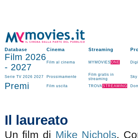
Database
Cinema
Streaming
Pr
Film 2026
Film al cinema
MYMOVIES
ONE
Digi
-
2027
Film gratis in
Serie TV
2026
2027
Prossimamente
Sky
streaming
Premi
Film uscita
TROVA
STREAMING
Dom
Il laureato
Un film di
Mike Nichols
. C