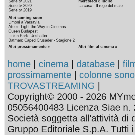
Serie tv 2021
mercoledì 8 luglio
Serie tv 2020
La casa - Il rogo del male
Serie tv 2019
Altri coming soon
Limoni a Varsavia
Ateez: Light the Way in Cinemas
Queen Budapest
Linkin Park: Unshatter
Batman: Caped Crusader - Stagione 2
Altri prossimamente »
Altri film al cinema »
home
|
cinema
|
database
|
fil
prossimamente
|
colonne sono
TROVASTREAMING
|
Copyright© 2000 - 2026 MYmov
05056400483 Licenza Siae n. 
Società soggetta all'attività d
Gruppo Editoriale S.p.A. Tutti i d