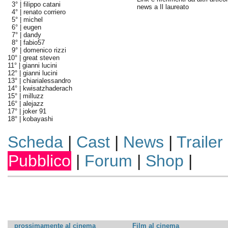
3° |
filippo catani
news a Il laureato
4° |
renato corriero
5° |
michel
6° |
eugen
7° |
dandy
8° |
fabio57
9° |
domenico rizzi
10° |
great steven
11° |
gianni lucini
12° |
gianni lucini
13° |
chiarialessandro
14° |
kwisatzhaderach
15° |
milluzz
16° |
alejazz
17° |
joker 91
18° |
kobayashi
Scheda
|
Cast
|
News
|
Trailer
Pubblico
|
Forum
|
Shop
|
prossimamente al cinema
Film al cinema