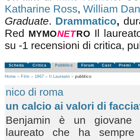
Katharine Ross
,
William Dan
Graduate
.
Drammatico
,
dur
Red
Il laureat
MYMO
NE
T
RO
su
-1
recensioni di critica, pu
Scheda
Critica
Pubblico
Forum
Cast
Premi
Home
»
Film
»
1967
»
Il Laureato
»
pubblico
nico di roma
un calcio ai valori di faccia
Benjamin è un giovane 
laureato che ha sempre 