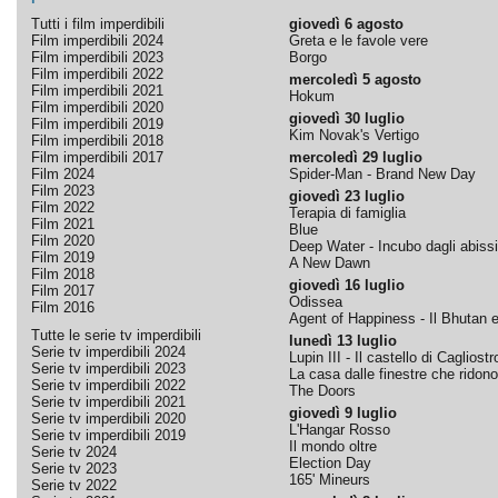
Tutti i film imperdibili
giovedì 6 agosto
Film imperdibili 2024
Greta e le favole vere
Film imperdibili 2023
Borgo
Film imperdibili 2022
mercoledì 5 agosto
Film imperdibili 2021
Hokum
Film imperdibili 2020
giovedì 30 luglio
Film imperdibili 2019
Kim Novak's Vertigo
Film imperdibili 2018
Film imperdibili 2017
mercoledì 29 luglio
Film 2024
Spider-Man - Brand New Day
Film 2023
giovedì 23 luglio
Film 2022
Terapia di famiglia
Film 2021
Blue
Film 2020
Deep Water - Incubo dagli abissi
Film 2019
A New Dawn
Film 2018
giovedì 16 luglio
Film 2017
Odissea
Film 2016
Agent of Happiness - Il Bhutan e 
Tutte le serie tv imperdibili
lunedì 13 luglio
Serie tv imperdibili 2024
Lupin III - Il castello di Cagliostr
Serie tv imperdibili 2023
La casa dalle finestre che ridono
Serie tv imperdibili 2022
The Doors
Serie tv imperdibili 2021
giovedì 9 luglio
Serie tv imperdibili 2020
L'Hangar Rosso
Serie tv imperdibili 2019
Il mondo oltre
Serie tv 2024
Election Day
Serie tv 2023
165' Mineurs
Serie tv 2022