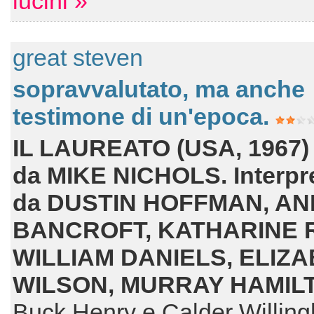
lucini »
great steven
sopravvalutato, ma anche
testimone di un'epoca.
IL LAUREATO (USA, 1967) 
da MIKE NICHOLS.
Interpr
da DUSTIN HOFFMAN, A
BANCROFT, KATHARINE 
WILLIAM DANIELS, ELIZ
WILSON, MURRAY HAMIL
Buck Henry e Calder Willin