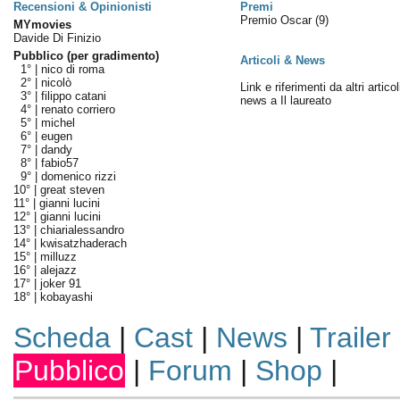
Recensioni & Opinionisti
Premi
Premio Oscar
(9)
MYmovies
Davide Di Finizio
Pubblico (per gradimento)
Articoli & News
1° |
nico di roma
2° |
nicolò
Link e riferimenti da altri articol
3° |
filippo catani
news a Il laureato
4° |
renato corriero
5° |
michel
6° |
eugen
7° |
dandy
8° |
fabio57
9° |
domenico rizzi
10° |
great steven
11° |
gianni lucini
12° |
gianni lucini
13° |
chiarialessandro
14° |
kwisatzhaderach
15° |
milluzz
16° |
alejazz
17° |
joker 91
18° |
kobayashi
Scheda
|
Cast
|
News
|
Trailer
Pubblico
|
Forum
|
Shop
|