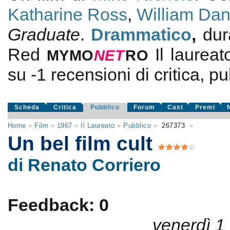
Katharine Ross
,
William Dan
Graduate
.
Drammatico
,
dur
Red
Il laureat
MYMO
NE
T
RO
su
-1
recensioni di critica, pu
Scheda
Critica
Pubblico
Forum
Cast
Premi
Home
»
Film
»
1967
»
Il Laureato
»
Pubblico
»
267373
»
Un bel film cult
di Renato Corriero
Feedback: 0
venerdì 1