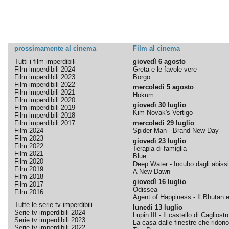
prossimamente al cinema
Film al cinema
Tutti i film imperdibili
giovedì 6 agosto
Film imperdibili 2024
Greta e le favole vere
Film imperdibili 2023
Borgo
Film imperdibili 2022
mercoledì 5 agosto
Film imperdibili 2021
Hokum
Film imperdibili 2020
giovedì 30 luglio
Film imperdibili 2019
Kim Novak's Vertigo
Film imperdibili 2018
Film imperdibili 2017
mercoledì 29 luglio
Film 2024
Spider-Man - Brand New Day
Film 2023
giovedì 23 luglio
Film 2022
Terapia di famiglia
Film 2021
Blue
Film 2020
Deep Water - Incubo dagli abissi
Film 2019
A New Dawn
Film 2018
giovedì 16 luglio
Film 2017
Odissea
Film 2016
Agent of Happiness - Il Bhutan e 
Tutte le serie tv imperdibili
lunedì 13 luglio
Serie tv imperdibili 2024
Lupin III - Il castello di Cagliostr
Serie tv imperdibili 2023
La casa dalle finestre che ridono
Serie tv imperdibili 2022