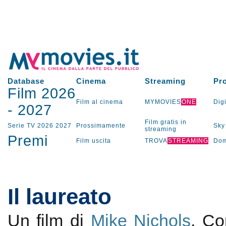
Database
Cinema
Streaming
Pr
Film 2026
Film al cinema
MYMOVIES
ONE
Digi
-
2027
Film gratis in
Serie TV
2026
2027
Prossimamente
Sky
streaming
Premi
Film uscita
TROVA
STREAMING
Dom
Il laureato
Un film di
Mike Nichols
. C