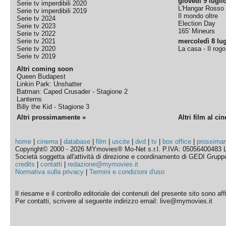
giovedì 9 lugli
Serie tv imperdibili 2020
L'Hangar Rosso
Serie tv imperdibili 2019
Il mondo oltre
Serie tv 2024
Election Day
Serie tv 2023
165' Mineurs
Serie tv 2022
Serie tv 2021
mercoledì 8 lug
Serie tv 2020
La casa - Il rog
Serie tv 2019
Altri coming soon
Queen Budapest
Linkin Park: Unshatter
Batman: Caped Crusader - Stagione 2
Lanterns
Billy the Kid - Stagione 3
Altri prossimamente »
Altri film al ci
home
|
cinema
|
database
|
film
|
uscite
|
dvd
|
tv
|
box office
|
prossima
Copyright© 2000 - 2026 MYmovies® Mo-Net s.r.l. P.IVA: 05056400483 L
Società soggetta all'attività di direzione e coordinamento di GEDI Gruppo E
credits
|
contatti
|
redazione@mymovies.it
Normativa sulla privacy
|
Termini e condizioni d'uso
Il riesame e il controllo editoriale dei contenuti del presente sito sono a
Per contatti, scrivere al seguente indirizzo email: live@mymovies.it