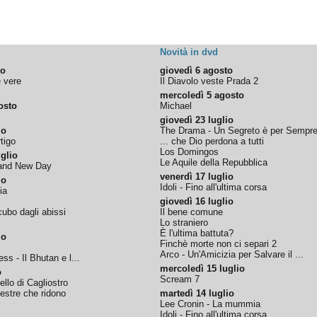
Novità in dvd
to
giovedì 6 agosto
e vere
Il Diavolo veste Prada 2
mercoledì 5 agosto
osto
Michael
giovedì 23 luglio
io
The Drama - Un Segreto è per Sempr
tigo
... che Dio perdona a tutti
Los Domingos
glio
Le Aquile della Repubblica
rand New Day
venerdì 17 luglio
io
Idoli - Fino all'ultima corsa
ia
giovedì 16 luglio
ubo dagli abissi
Il bene comune
Lo straniero
È l'ultima battuta?
io
Finchè morte non ci separi 2
Arco - Un'Amicizia per Salvare il ...
ss - Il Bhutan e l...
mercoledì 15 luglio
o
Scream 7
tello di Cagliostro
nestre che ridono
martedì 14 luglio
Lee Cronin - La mummia
Idoli - Fino all'ultima corsa