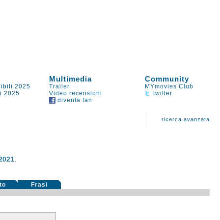
Multimedia
Community
ibili 2025
Trailer
MYmovies Club
li 2025
Video recensioni
twitter
diventa fan
ricerca avanzata
2021
.
to
Frasi