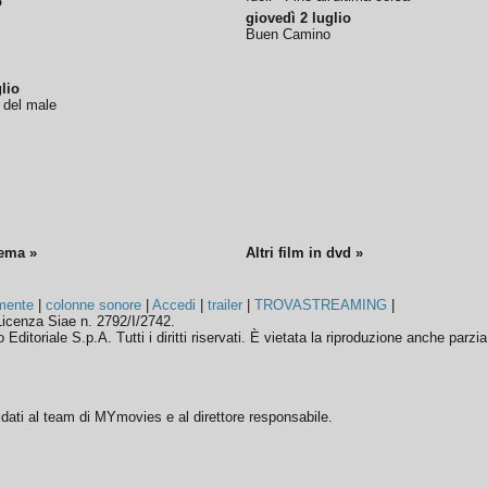
o
giovedì 2 luglio
Buen Camino
lio
o del male
nema »
Altri film in dvd »
mente
|
colonne sonore
|
Accedi
|
trailer
|
TROVASTREAMING
|
icenza Siae n. 2792/I/2742.
ditoriale S.p.A. Tutti i diritti riservati. È vietata la riproduzione anche parzia
ffidati al team di MYmovies e al direttore responsabile.