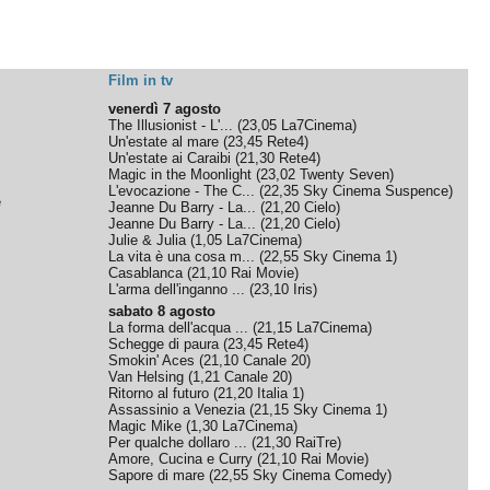
Film in tv
venerdì 7 agosto
The Illusionist - L'...
(
23,05
La7Cinema
)
Un'estate al mare
(
23,45
Rete4
)
Un'estate ai Caraibi
(
21,30
Rete4
)
Magic in the Moonlight
(
23,02
Twenty Seven
)
L'evocazione - The C...
(
22,35
Sky Cinema Suspence
)
e
Jeanne Du Barry - La...
(
21,20
Cielo
)
Jeanne Du Barry - La...
(
21,20
Cielo
)
Julie & Julia
(
1,05
La7Cinema
)
La vita è una cosa m...
(
22,55
Sky Cinema 1
)
Casablanca
(
21,10
Rai Movie
)
L'arma dell'inganno ...
(
23,10
Iris
)
sabato 8 agosto
La forma dell'acqua ...
(
21,15
La7Cinema
)
Schegge di paura
(
23,45
Rete4
)
Smokin' Aces
(
21,10
Canale 20
)
Van Helsing
(
1,21
Canale 20
)
Ritorno al futuro
(
21,20
Italia 1
)
Assassinio a Venezia
(
21,15
Sky Cinema 1
)
Magic Mike
(
1,30
La7Cinema
)
Per qualche dollaro ...
(
21,30
RaiTre
)
Amore, Cucina e Curry
(
21,10
Rai Movie
)
Sapore di mare
(
22,55
Sky Cinema Comedy
)