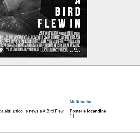
Multimedia
da altri articoli e news a A Bird Flew
Poster e locandine
1
|