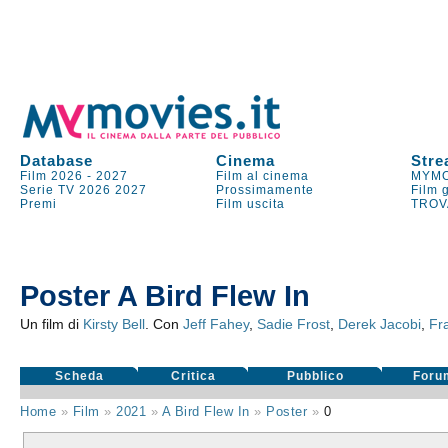
Database
Cinema
Stre
Film 2026
-
2027
Film al cinema
MYMO
Serie TV
2026
2027
Prossimamente
Film 
Premi
Film uscita
TROV
Poster A Bird Flew In
Un film di
Kirsty Bell
. Con
Jeff Fahey
,
Sadie Frost
,
Derek Jacobi
,
Fr
Scheda
Critica
Pubblico
Foru
Home
»
Film
»
2021
»
A Bird Flew In
»
Poster
»
0