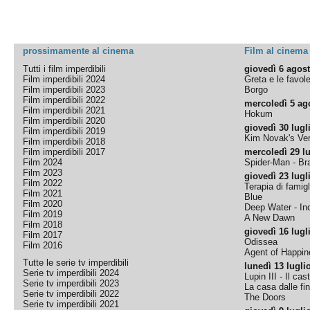
prossimamente al cinema
Film al cinema
Tutti i film imperdibili
giovedì 6 agos
Film imperdibili 2024
Greta e le favol
Film imperdibili 2023
Borgo
Film imperdibili 2022
mercoledì 5 ag
Film imperdibili 2021
Hokum
Film imperdibili 2020
giovedì 30 lugl
Film imperdibili 2019
Kim Novak's Ver
Film imperdibili 2018
Film imperdibili 2017
mercoledì 29 lu
Film 2024
Spider-Man - B
Film 2023
giovedì 23 lugl
Film 2022
Terapia di famigl
Film 2021
Blue
Film 2020
Deep Water - Inc
Film 2019
A New Dawn
Film 2018
giovedì 16 lugl
Film 2017
Odissea
Film 2016
Agent of Happine
Tutte le serie tv imperdibili
lunedì 13 lugli
Serie tv imperdibili 2024
Lupin III - Il cas
Serie tv imperdibili 2023
La casa dalle fi
Serie tv imperdibili 2022
The Doors
Serie tv imperdibili 2021