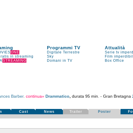
aming
Programmi TV
Attualità
VIES
ONE
Digitale Terrestre
Serie tv imperd
gratis in streaming
Sky
Film imperdibi
A
STREAMING
Domani in TV
Box Office
ances Barber
.
continua»
Drammatico
,
durata 95 min. - Gran Bretagna
m
Cast
News
Trailer
Poster
Fo